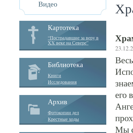
Видео
Хр
Картотека
Хра
“Пострадавшие за веру в
XX веке на Севере”
23.12.
Весь
Библиотека
Испо
Книги
знае
Исследования
его 
Архив
Анге
Фотокопии дел
прох
Крестные ходы
Мы с