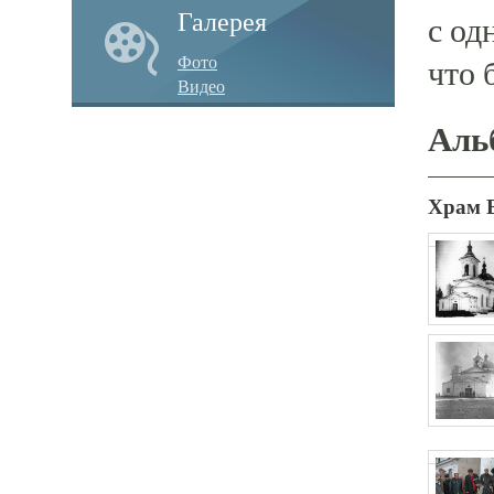
Галерея
с од
Фото
что 
Видео
Аль
Храм 