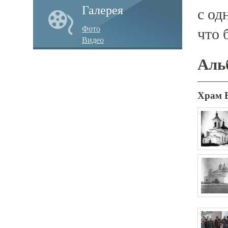
Галерея
с од
Фото
что 
Видео
Аль
Храм 