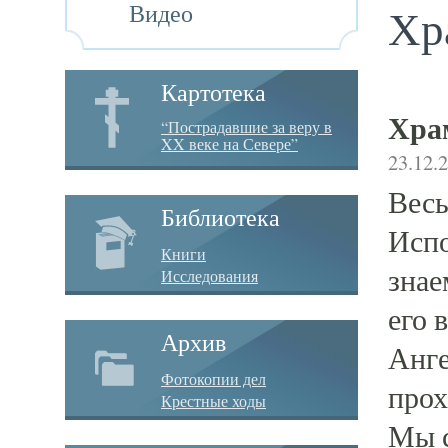
Видео
Хр
Картотека
Хра
“Пострадавшие за веру в
XX веке на Севере”
23.12.
Весь
Библиотека
Испо
Книги
знае
Исследования
его 
Архив
Анге
Фотокопии дел
прох
Крестные ходы
Мы с