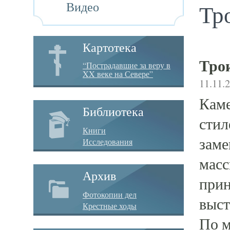
Видео
Тр
Картотека
Тро
“Пострадавшие за веру в
XX веке на Севере”
11.11.
Каме
Библиотека
стил
Книги
заме
Исследования
масс
Архив
прин
Фотокопии дел
выст
Крестные ходы
По м