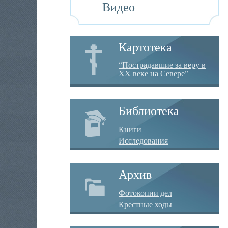
Видео
Картотека
“Пострадавшие за веру в
XX веке на Севере”
Библиотека
Книги
Исследования
Архив
Фотокопии дел
Крестные ходы