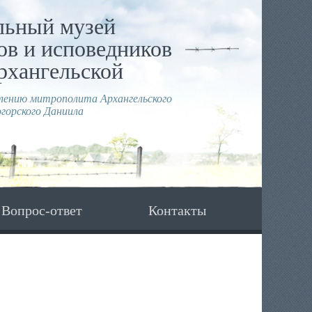
льный музей
в и исповедников
рхангельской
влению митрополита Архангельского
горского Даниила
Вопрос-ответ
Контакты