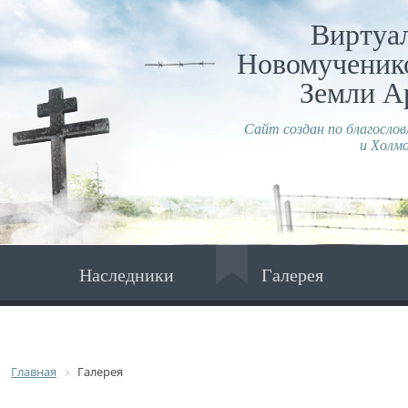
Виртуа
Новомученико
Земли А
Сайт создан по благосло
и Холмо
Наследники
Галерея
Главная
Галерея