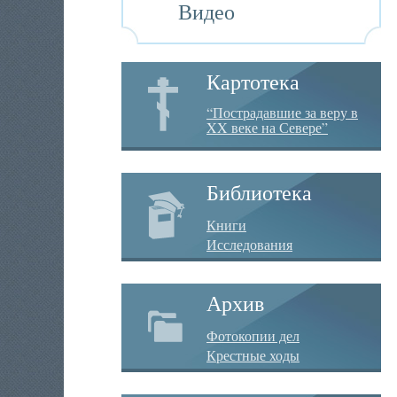
Видео
Картотека
“Пострадавшие за веру в
XX веке на Севере”
Библиотека
Книги
Исследования
Архив
Фотокопии дел
Крестные ходы