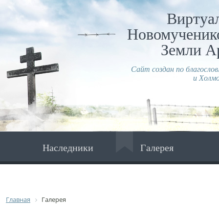
Виртуа
Новомученико
Земли А
Сайт создан по благосло
и Холмо
Наследники
Галерея
Главная
Галерея