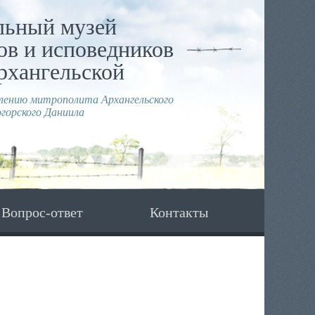
льный музей
в и исповедников
рхангельской
влению митрополита Архангельского
горского Даниила
Вопрос-ответ
Контакты