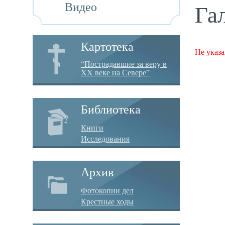
Видео
Га
Картотека
Не указа
“Пострадавшие за веру в
XX веке на Севере”
Библиотека
Книги
Исследования
Архив
Фотокопии дел
Крестные ходы