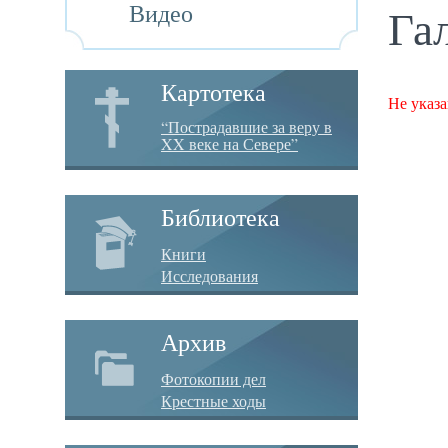
Видео
Га
Картотека
Не указа
“Пострадавшие за веру в
XX веке на Севере”
Библиотека
Книги
Исследования
Архив
Фотокопии дел
Крестные ходы