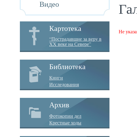
Видео
Га
Картотека
Не указа
“Пострадавшие за веру в
XX веке на Севере”
Библиотека
Книги
Исследования
Архив
Фотокопии дел
Крестные ходы