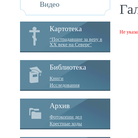
Видео
Га
Картотека
Не указа
“Пострадавшие за веру в
XX веке на Севере”
Библиотека
Книги
Исследования
Архив
Фотокопии дел
Крестные ходы