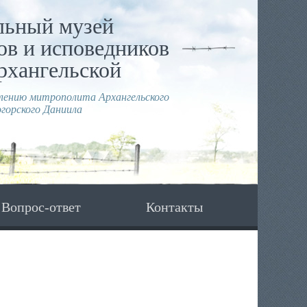
льный музей
в и исповедников
рхангельской
влению митрополита Архангельского
горского Даниила
Вопрос-ответ
Контакты