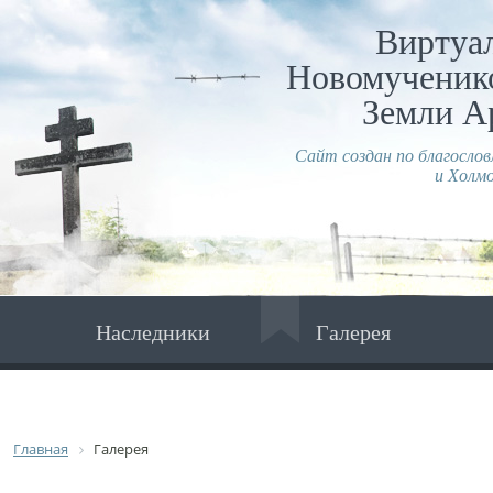
Виртуа
Новомученико
Земли А
Сайт создан по благосло
и Холмо
Наследники
Галерея
Главная
Галерея