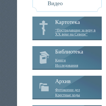
Видео
Картотека
“Пострадавшие за веру в
XX веке на Севере”
Библиотека
Книги
Исследования
Архив
Фотокопии дел
Крестные ходы