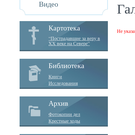
Видео
Га
Картотека
Не указа
“Пострадавшие за веру в
XX веке на Севере”
Библиотека
Книги
Исследования
Архив
Фотокопии дел
Крестные ходы