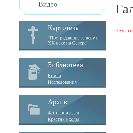
Видео
Га
Картотека
Не указа
“Пострадавшие за веру в
XX веке на Севере”
Библиотека
Книги
Исследования
Архив
Фотокопии дел
Крестные ходы