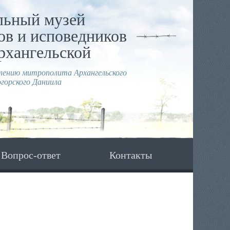
льный музей
в и исповедников
рхангельской
влению митрополита Архангельского
горского Даниила
Вопрос-ответ
Контакты