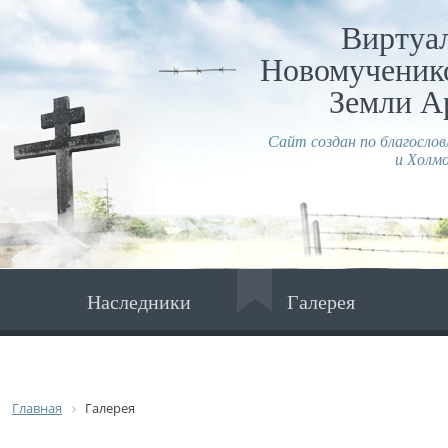
Виртуа
Новомученико
Земли А
Сайт создан по благосло
и Холмо
Наследники
Галерея
Главная
Галерея