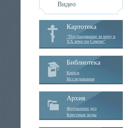
Видео
Картотека
“Пострадавшие за веру в
XX веке на Севере”
Библиотека
Книги
Исследования
Архив
Фотокопии дел
Крестные ходы