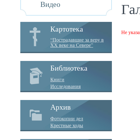
Видео
Га
Картотека
Не указа
“Пострадавшие за веру в
XX веке на Севере”
Библиотека
Книги
Исследования
Архив
Фотокопии дел
Крестные ходы