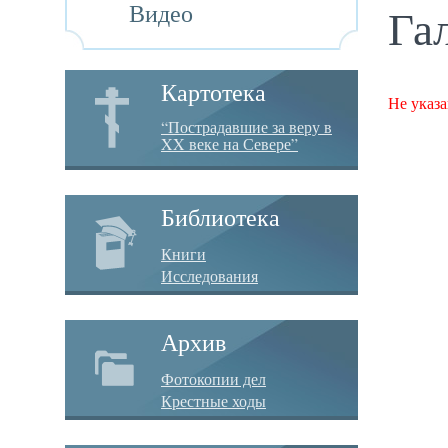
Видео
Га
Картотека
Не указа
“Пострадавшие за веру в
XX веке на Севере”
Библиотека
Книги
Исследования
Архив
Фотокопии дел
Крестные ходы