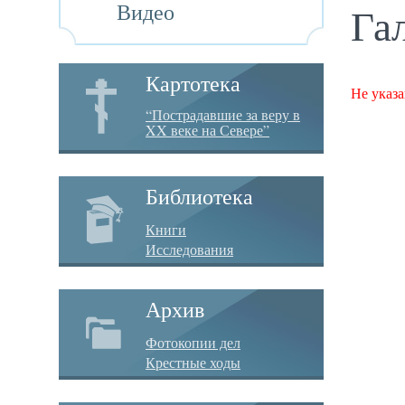
Видео
Га
Картотека
Не указа
“Пострадавшие за веру в
XX веке на Севере”
Библиотека
Книги
Исследования
Архив
Фотокопии дел
Крестные ходы