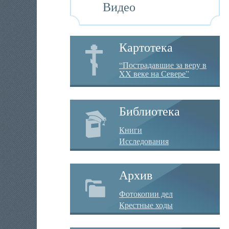
Видео
Картотека
“Пострадавшие за веру в
XX веке на Севере”
Библиотека
Книги
Исследования
Архив
Фотокопии дел
Крестные ходы