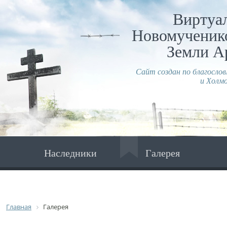
Виртуа
Новомученико
Земли А
Сайт создан по благосло
и Холмо
Наследники
Галерея
Главная
Галерея