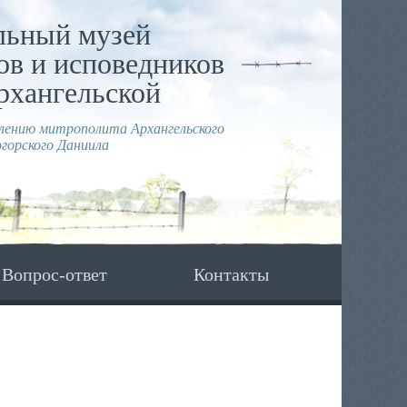
льный музей
в и исповедников
рхангельской
влению митрополита Архангельского
горского Даниила
Вопрос-ответ
Контакты