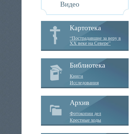
Видео
Картотека
“Пострадавшие за веру в
XX веке на Севере”
Библиотека
Книги
Исследования
Архив
Фотокопии дел
Крестные ходы