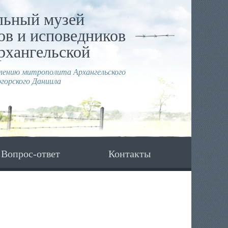
льный музей
в и исповедников
рхангельской
влению митрополита Архангельского
горского Даниила
Вопрос-ответ
Контакты