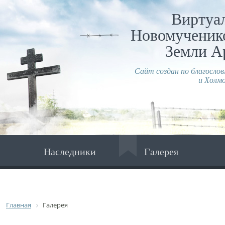
Виртуа
Новомученико
Земли А
Сайт создан по благосло
и Холмо
Наследники
Галерея
Главная
Галерея