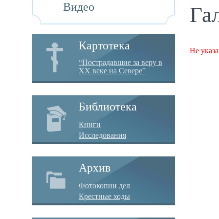
Видео
Га
Картотека
Не указа
“Пострадавшие за веру в
XX веке на Севере”
Библиотека
Книги
Исследования
Архив
Фотокопии дел
Крестные ходы