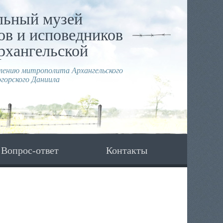
льный музей
в и исповедников
рхангельской
влению митрополита Архангельского
горского Даниила
Вопрос-ответ
Контакты