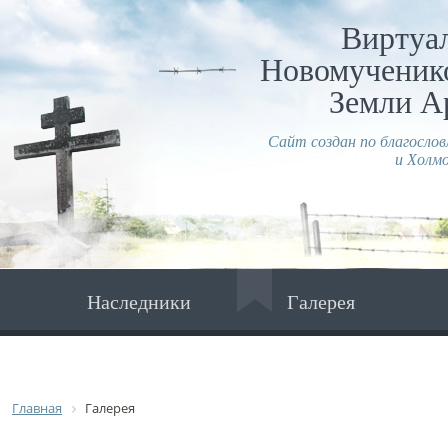
Виртуа
Новомученико
Земли А
Сайт создан по благосло
и Холмо
Наследники
Галерея
Главная
Галерея