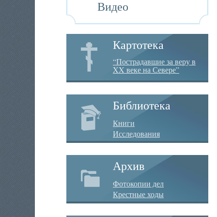
Видео
Картотека
“Пострадавшие за веру в
XX веке на Севере”
Библиотека
Книги
Исследования
Архив
Фотокопии дел
Крестные ходы