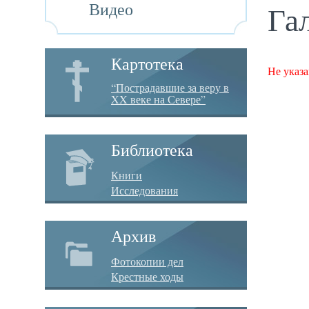
Видео
Га
Картотека
Не указа
“Пострадавшие за веру в
XX веке на Севере”
Библиотека
Книги
Исследования
Архив
Фотокопии дел
Крестные ходы