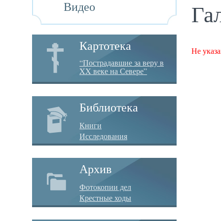
Видео
Га
Картотека
Не указа
“Пострадавшие за веру в
XX веке на Севере”
Библиотека
Книги
Исследования
Архив
Фотокопии дел
Крестные ходы