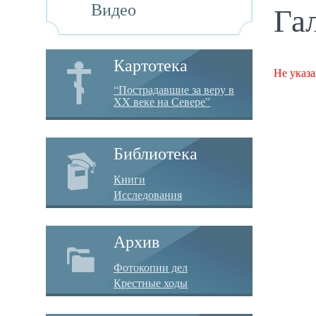
Видео
Га
Картотека
Не указа
“Пострадавшие за веру в
XX веке на Севере”
Библиотека
Книги
Исследования
Архив
Фотокопии дел
Крестные ходы