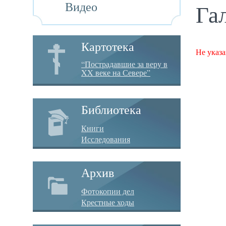
Видео
Га
Картотека
Не указа
“Пострадавшие за веру в
XX веке на Севере”
Библиотека
Книги
Исследования
Архив
Фотокопии дел
Крестные ходы