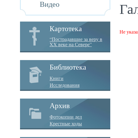
Видео
Га
Картотека
Не указа
“Пострадавшие за веру в
XX веке на Севере”
Библиотека
Книги
Исследования
Архив
Фотокопии дел
Крестные ходы