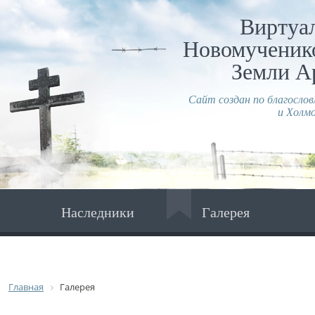
Виртуа
Новомученико
Земли А
Сайт создан по благосло
и Холмо
Наследники
Галерея
Главная
Галерея