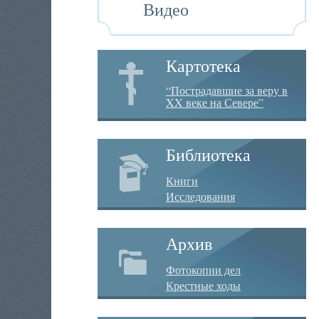
Видео
Картотека
“Пострадавшие за веру в
XX веке на Севере”
Библиотека
Книги
Исследования
Архив
Фотокопии дел
Крестные ходы