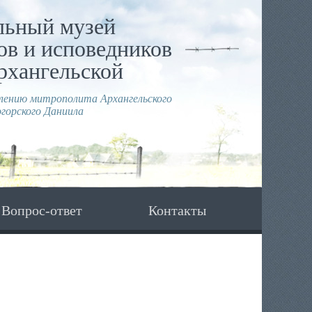
льный музей
в и исповедников
рхангельской
влению митрополита Архангельского
горского Даниила
Вопрос-ответ
Контакты