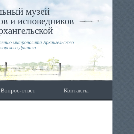
льный музей
в и исповедников
рхангельской
влению митрополита Архангельского
горского Даниила
Вопрос-ответ
Контакты