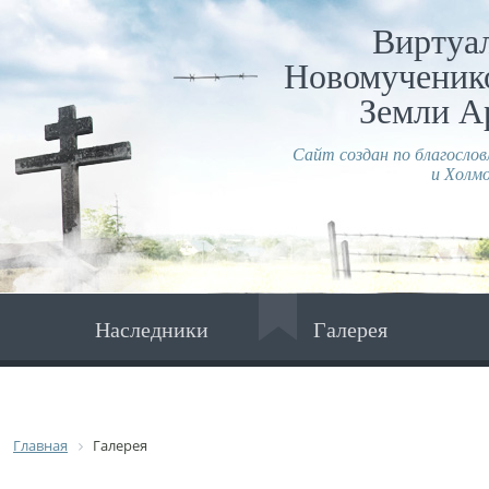
Виртуа
Новомученико
Земли А
Сайт создан по благосло
и Холмо
Наследники
Галерея
Главная
Галерея