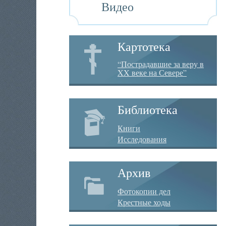
Видео
Картотека
“Пострадавшие за веру в
XX веке на Севере”
Библиотека
Книги
Исследования
Архив
Фотокопии дел
Крестные ходы