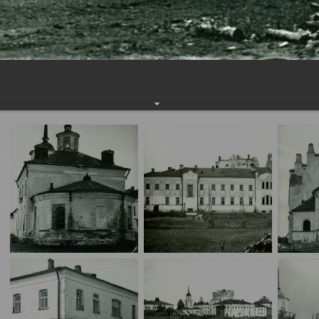
7. Монастырь. Фото 60-х годов 3;
8. Окна Успенского собора;
9. Схематический план монастыря;
10. Собор Успенский;
11. Старые фрески Успенского собора.
Фотографии – собственность ГАУ «НПЦ по охране памятников