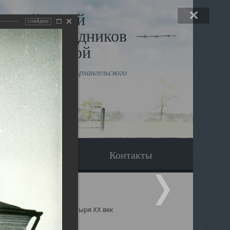
льный музей
слайдер
в и исповедников
рхангельской
влению митрополита Архангельского
горского Даниила
Вопрос-ответ
Контакты
тырь
История монастыря ХХ век