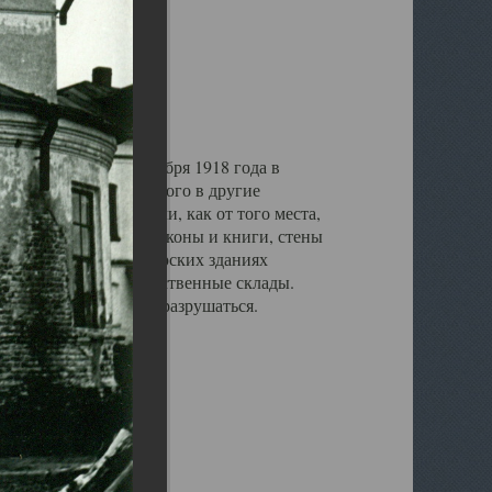
Х век
Пинежье. В конце ноября 1918 года в
ратии уже ушла до этого в другие
Местные жители видели, как от того места,
свет. Там же сожгли иконы и книги, стены
30-х годов в монастырских зданиях
тский дом, продовольственные склады.
и со временем стали разрушаться.