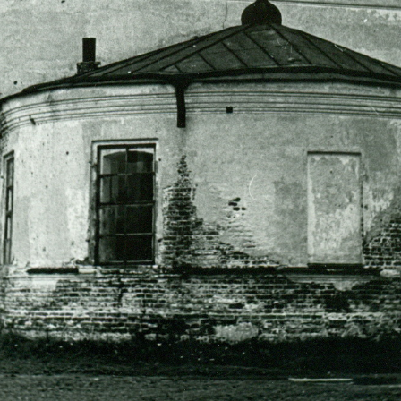
История монастыря Х
История монастыря ХХ век
18.05.2016
После революции богоборческая вакханалия разыгралась и на 
Веркольский монастырь прибыл отряд красноармейцев. Часть б
монастыри, а тех, кто остался, расстреляли на берегу Пинеги. 
где монахи приняли мученическую смерть, поднимался к небу 
монастыря, башни и колокольня были разобраны на кирпич. С 
размещались поселковая коммуна, уездный комитет партии, де
Оставленные без ремонта и ухода храмы страдали от непогоды 
По материалам сайта «sobory.ru».
Фотографии:
1. Артемьевская церковь;
2. Казанская церковь 1;
3. Казанская церковь 2;
4. Келейный корпус;
5. Монастырь. Фото 60-х годов1;
6. Монастырь. Фото 60-х годов 2;