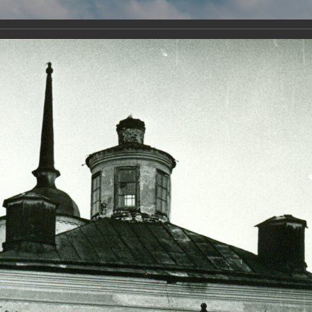
Виртуа
Новомученико
Земли А
Сайт создан по благосло
и Холмо
Наследники
Галерея
Главная
Галерея
Монастыри-мученики
Веркольский монас