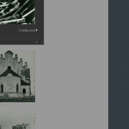
Слайд-шоу:
 истории и культуры».