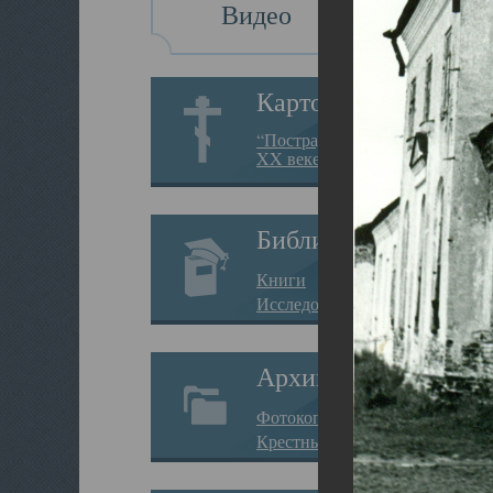
Видео
Картотека
“Пострадавшие за веру в
XX веке на Севере”
Библиотека
Книги
Исследования
Архив
Фотокопии дел
Крестные ходы