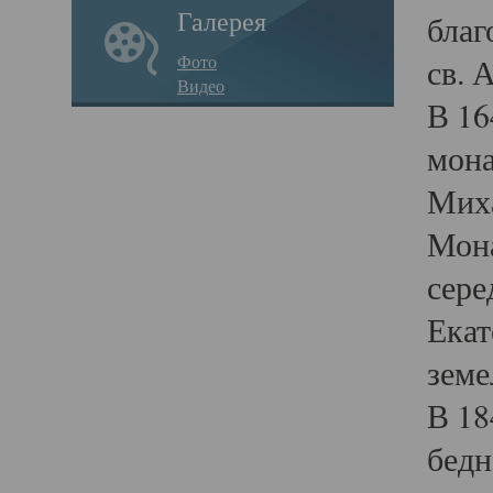
Галерея
благ
Фото
св. 
Видео
В 16
мона
Миха
Мона
сере
Екат
земе
В 18
бедн