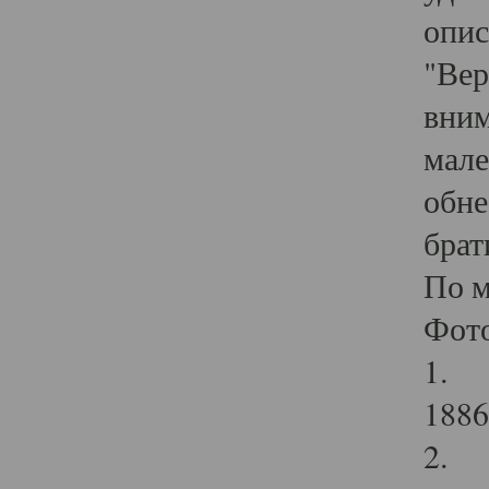
опис
"Вер
вним
мале
обне
брат
По м
Фот
1. В
1886
2. В