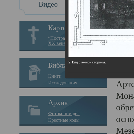
Видео
Ис
Картотека
Ист
“Пострадавшие за веру в
XX веке на Севере”
18.05.
В гл
2. Вид с южной стороны.
Библиотека
Пине
Книги
Арте
Исследования
Мона
Архив
обре
Фотокопии дел
осно
Крестные ходы
Мезе