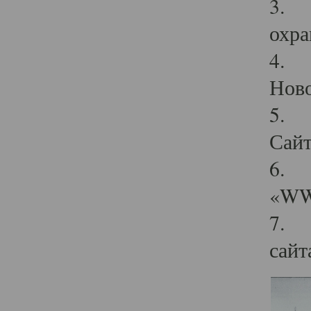
3. Д
охра
4. О
Ново
5. Ф
Сайт
6. У
«WWW
7. Ч
сайт