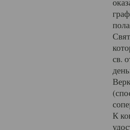
оказ
граф
пола
Свят
кото
св. 
день
Верк
(спо
сопе
К ко
удос