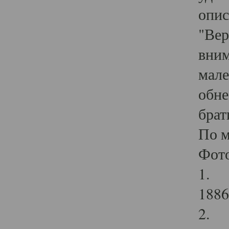
опис
"Вер
вним
мале
обне
брат
По м
Фот
1. В
1886
2. В