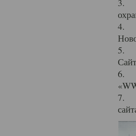
3. Д
охра
4. О
Ново
5. Ф
Сайт
6. У
«WWW
7. Ч
сайт