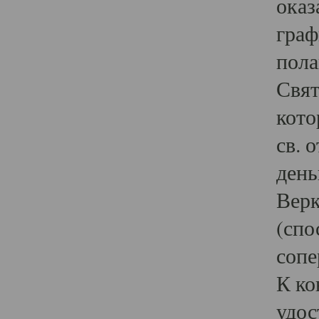
оказ
граф
пола
Свят
кото
св. 
день
Верк
(спо
сопе
К ко
удос