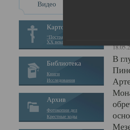
Видео
Ис
Картотека
Ист
“Пострадавшие за веру в
XX веке на Севере”
18.05.
В гл
Библиотека
Пине
Книги
Арте
Исследования
Мона
Архив
обре
Фотокопии дел
осно
Крестные ходы
Мезе