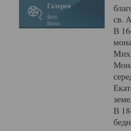
Галерея
благ
Фото
св. 
Видео
В 16
мона
Миха
Мона
сере
Екат
земе
В 18
бедн