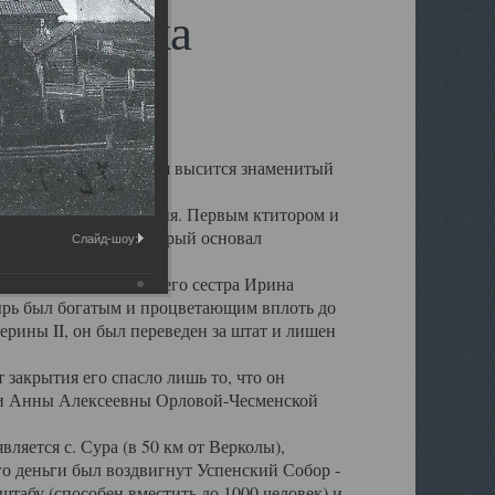
 ХХ века
от уже четыре столетия высится знаменитый
ения мощей св. Артемия. Первым ктитором и
фанасий Пашков, который основал
Слайд-шоу:
у мощей св. Артемия.
ование, а через год его сестра Ирина
рь был богатым и процветающим вплоть до
ерины II, он был переведен за штат и лишен
 закрытия его спасло лишь то, что он
ини Анны Алексеевны Орловой-Чесменской
яется с. Сура (в 50 км от Верколы),
его деньги был воздвигнут Успенский Собор -
табу (способен вместить до 1000 человек) и