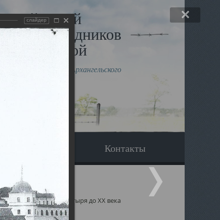
льный музей
слайдер
в и исповедников
рхангельской
влению митрополита Архангельского
горского Даниила
Вопрос-ответ
Контакты
тырь
История монастыря до ХХ века