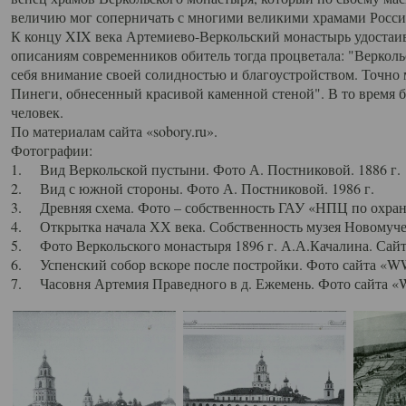
величию мог соперничать с многими великими храмами Росси
К концу XIX века Артемиево-Веркольский монастырь удостаив
описаниям современников обитель тогда процветала: "Веркол
себя внимание своей солидностью и благоустройством. Точно 
Пинеги, обнесенный красивой каменной стеной". В то время 
человек.
По материалам сайта «sobory.ru».
Фотографии:
1. Вид Веркольской пустыни. Фото А. Постниковой. 1886 г.
2. Вид с южной стороны. Фото А. Постниковой. 1986 г.
3. Древняя схема. Фото – собственность ГАУ «НПЦ по охран
4. Открытка начала ХХ века. Собственность музея Новомуче
5. Фото Веркольского монастыря 1896 г. А.А.Качалина. Сайт 
6. Успенский собор вскоре после постройки. Фото сайта «WW
7. Часовня Артемия Праведного в д. Ежемень. Фото сайта «W