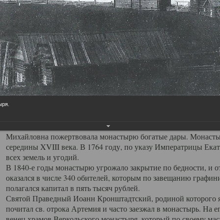
История монастыря до
История монастыря до ХХ века
18.05.2016
В глуши Архангельского края, на левом берегу реки Пинеги в
Артемиев Веркольский мужской монастырь.
Монастырь был основан примерно в 1635 году на месте обрет
основателем монастыря является воевода Кевролы и Мезени А
ыря.
монастырь в благодарность за исцеление сына, свершившееся 
В 1649 году царь Алексей Михайлович назначил монастырю жал
Михайловна пожертвовала монастырю богатые дары. Монасты
середины XVIII века. В 1764 году, по указу Императрицы Екат
всех земель и угодий.
В 1840-е годы монастырю угрожало закрытие по бедности, и от
оказался в числе 340 обителей, которым по завещанию граф
полагался капитал в пять тысяч рублей.
Святой Праведный Иоанн Кронштадтский, родиной которого явл
почитал св. отрока Артемия и часто заезжал в монастырь. На 
венец храмов Веркольского монастыря, который по своему масш