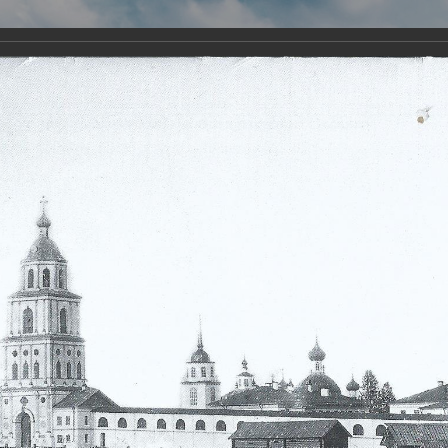
Виртуа
Новомученико
Земли А
Сайт создан по благосло
и Холмо
Наследники
Галерея
Главная
Галерея
Монастыри-мученики
Веркольский монас