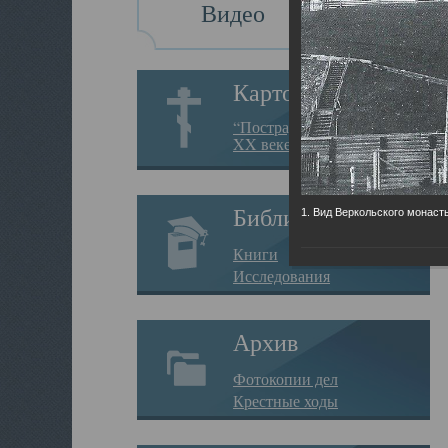
Видео
Картотека
“Пострадавшие за веру в
XX веке на Севере”
Библиотека
1. Вид Веркольского монаст
Книги
Исследования
Архив
Фотокопии дел
Крестные ходы