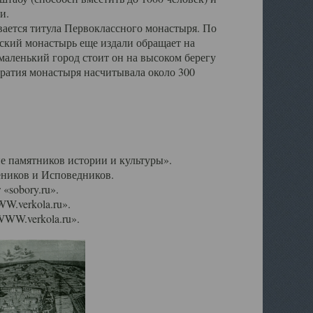
и.
ается титула Первоклассного монастыря. По
ьский монастырь еще издали обращает на
маленький город стоит он на высоком берегу
братия монастыря насчитывала около 300
е памятников истории и культуры».
ников и Исповедников.
«sobory.ru».
W.verkola.ru».
WW.verkola.ru».