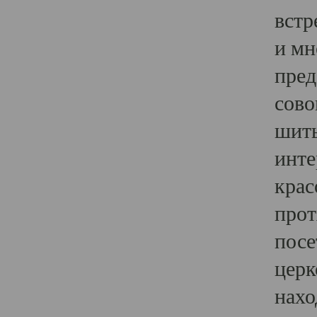
встр
и мн
пред
сово
шить
инте
крас
прот
посе
церк
нахо