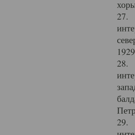
хоры
27. 
инте
севе
1929 
28. 
инте
запа
балд
Петр
29. 
инте