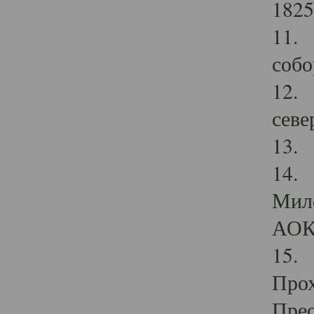
1825
11.
собо
12. 
севе
13.
14. 
Мило
АОК
15. 
Прох
Прео