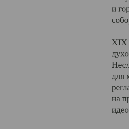
и го
собо
Явл
XIX 
духо
Несл
для 
регл
на п
идео
Поя