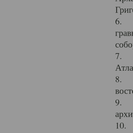
Григ
6. П
грав
собо
7. Г
Атла
8. С
вост
9. С
архи
10. 