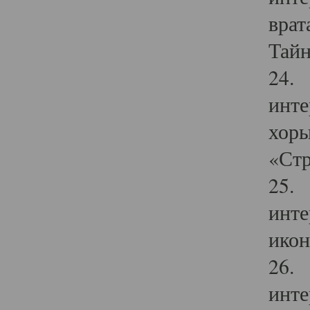
врат
Тайн
24. 
инте
хоры
«Стр
25. 
инте
икон
26. 
инте