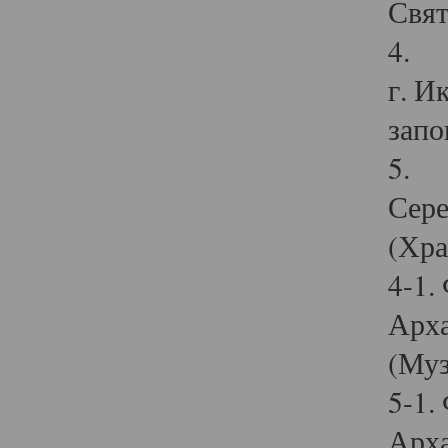
Свят
4. И
г. И
запо
5. И
Сере
(Хра
4-1.
Арха
(Муз
5-1.
Арха