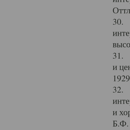
Оттл
30. 
инте
высо
31. 
и це
1929 
32. 
инте
и хо
Б.Ф. 