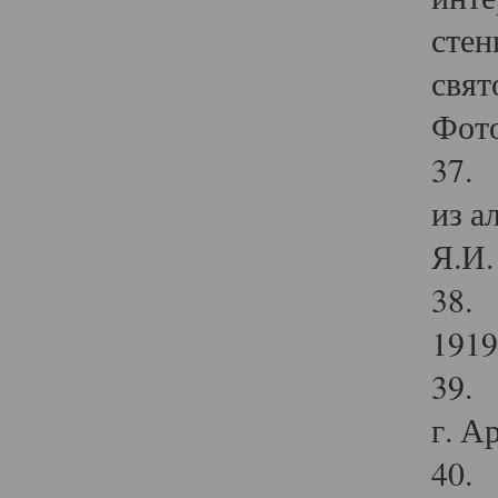
стен
свят
Фото
37. 
из а
Я.И. 
38. 
1919
39. 
г. А
40. 