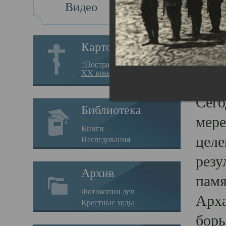
Видео
Св
Картотека
Свя
“Пострадавшие за веру в
XX веке на Севере”
23.12.
Сего
Библиотека
мере
Книги
целе
Исследования
резу
Архив
памя
Фотокопии дел
Арха
Крестные ходы
борь