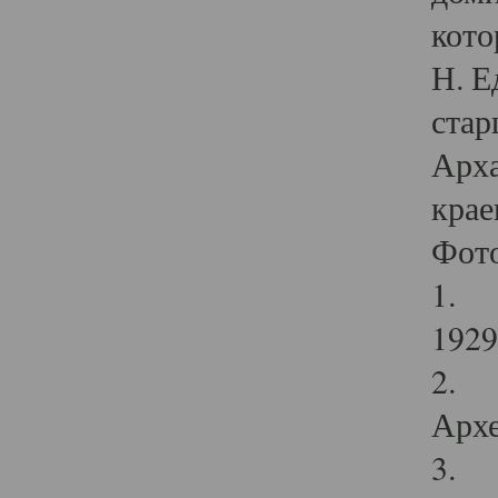
кото
Н. Е
стар
Арха
крае
Фот
1. С
1929 
2. Р
Архе
3. Ф