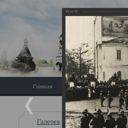
45
из
45
Главная
Экскурсия
Главная
Галерея