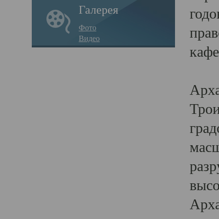
Галерея
годо
Фото
прав
Видео
кафе
Воз
Арха
Трои
град
масш
разр
высо
Арха