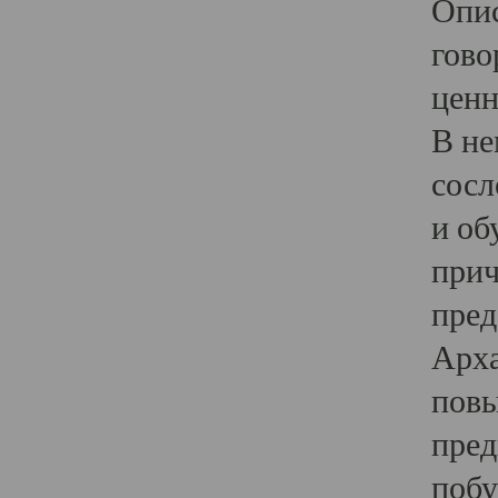
Опис
гово
ценн
В не
сосл
и об
прич
пред
Арха
повы
пред
побу