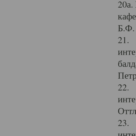
20а.
кафе
Б.Ф. 
21. 
инте
балд
Петр
22. 
инте
Оттл
23. 
инте