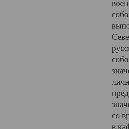
воен
собо
выпо
Севе
русс
собо
знач
личн
пред
знач
со в
в ка