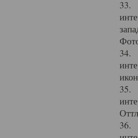
33. 
инте
запа
Фото
34. 
инте
икон
35. 
инте
Оттл
36. 
инте