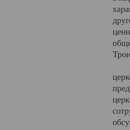
хара
друг
ценн
обще
Трои
Ярк
церк
пред
церк
сотр
обсу