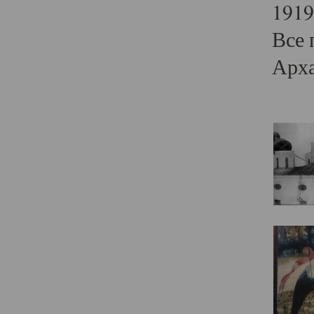
1919
Все 
Арха