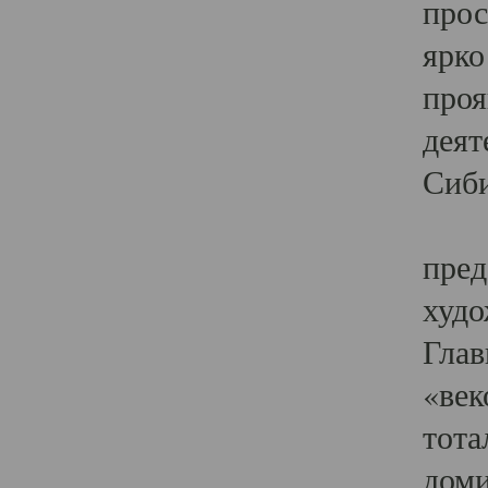
прос
ярко
проя
деят
Сиби
Одн
пред
худо
Глав
«век
тота
доми