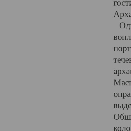
гост
Арха
Один
вопл
порт
тече
арха
Масш
опра
выде
Обши
коло