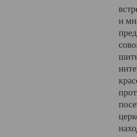
встр
и мн
пред
сово
шить
инте
крас
прот
посе
церк
нахо