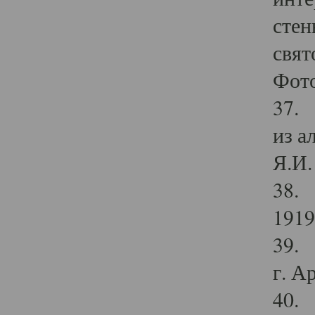
стен
свят
Фото
37. 
из а
Я.И. 
38. 
1919
39. 
г. А
40. 