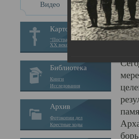
Видео
Св
Картотека
Свя
“Пострадавшие за веру в
XX веке на Севере”
23.12.
Сего
Библиотека
мере
Книги
целе
Исследования
резу
Архив
памя
Фотокопии дел
Арха
Крестные ходы
борь