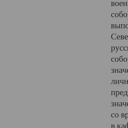
воен
собо
выпо
Севе
русс
собо
знач
личн
пред
знач
со в
в ка