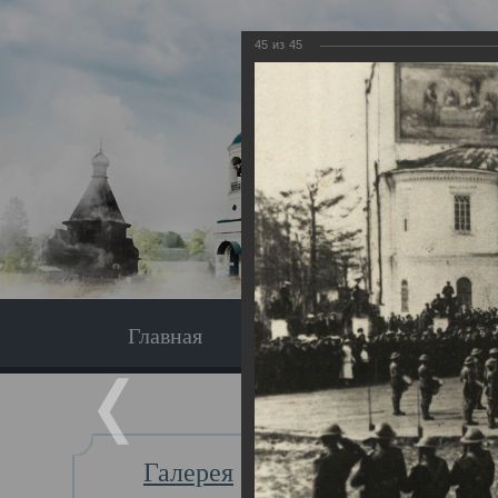
45
из
45
Главная
Экскурсия
Главная
Галерея