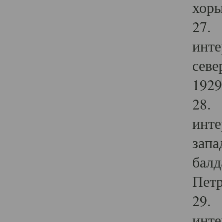
хоры
27. 
инте
севе
1929 
28. 
инте
запа
балд
Петр
29. 
инте