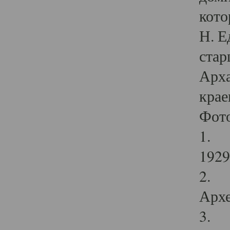
кото
Н. Е
стар
Арха
крае
Фот
1. С
1929 
2. Р
Архе
3. Ф