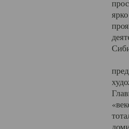
прос
ярко
проя
деят
Сиби
Одн
пред
худо
Глав
«век
тота
доми