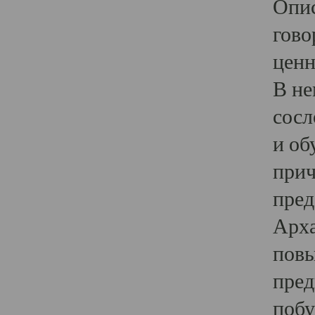
Опис
гово
ценн
В не
сосл
и об
прич
пред
Арха
повы
пред
побу