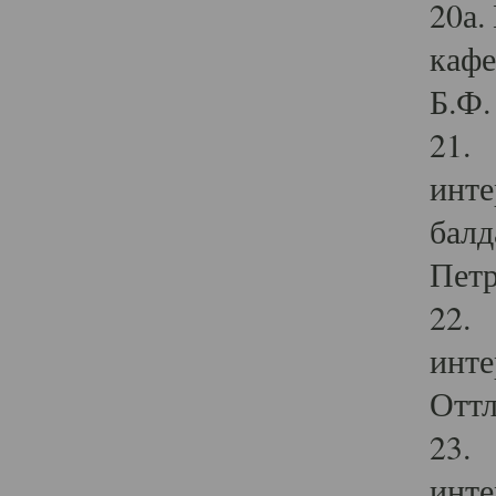
20а.
кафе
Б.Ф. 
21. 
инте
балд
Петр
22. 
инте
Оттл
23. 
инте