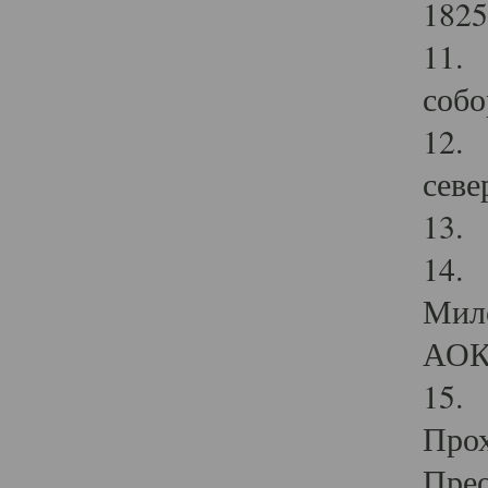
1825
11.
собо
12. 
севе
13.
14. 
Мило
АОК
15. 
Прох
Прео