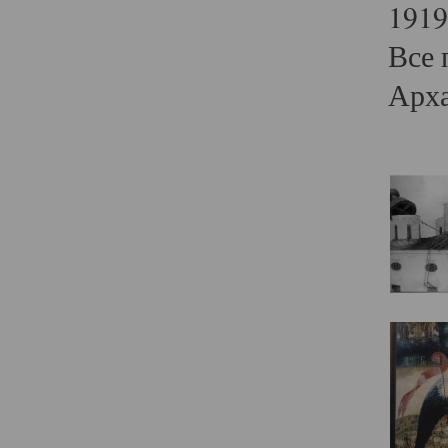
1919
Все 
Арха