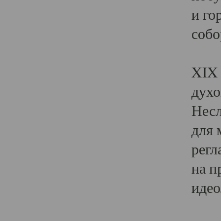
и го
собо
Явл
XIX 
духо
Несл
для 
регл
на п
идео
Поя