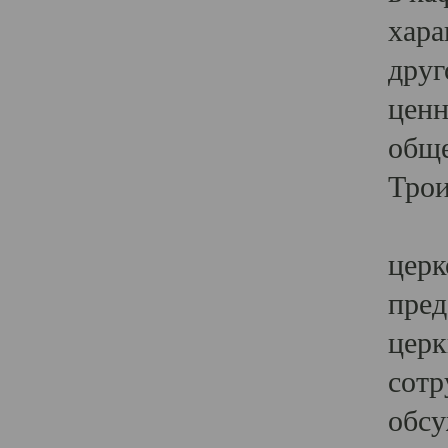
хара
друг
ценн
обще
Трои
Ярк
церк
пред
церк
сотр
обсу