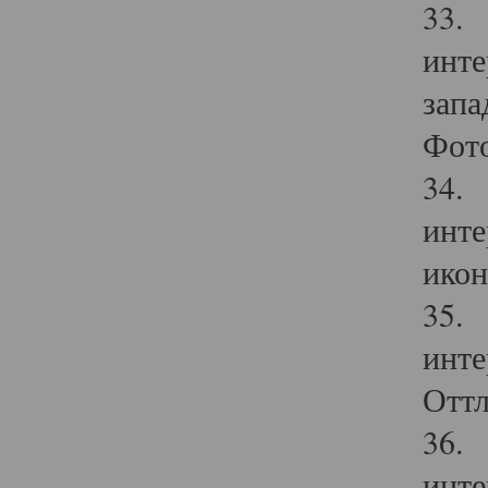
33. 
инте
запа
Фото
34. 
инте
икон
35. 
инте
Оттл
36. 
инте