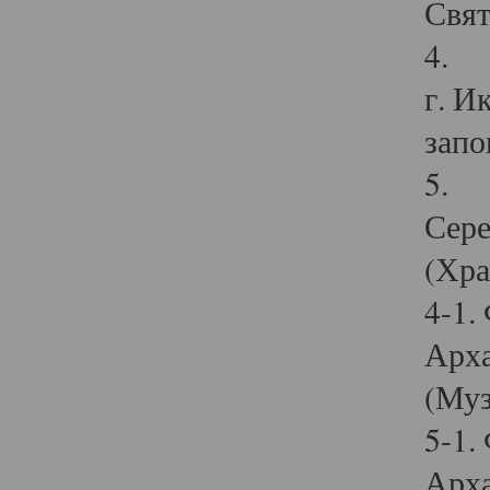
Свят
4. И
г. И
запо
5. И
Сере
(Хра
4-1.
Арха
(Муз
5-1.
Арха