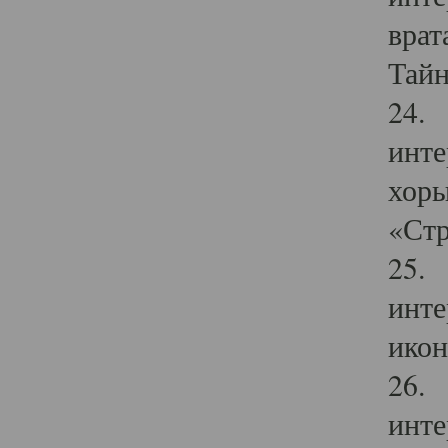
врат
Тайн
24. 
инте
хоры
«Стр
25. 
инте
икон
26. 
инте