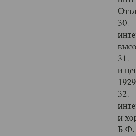
Оттл
30. 
инте
высо
31. 
и це
1929 
32. 
инте
и хо
Б.Ф. 