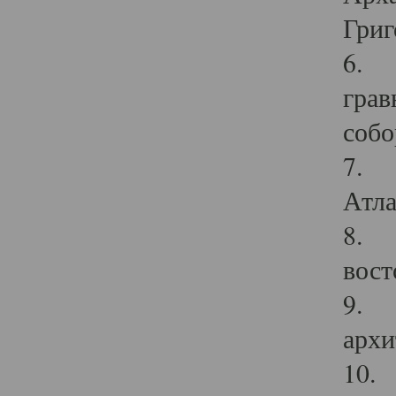
Григ
6. П
грав
собо
7. Г
Атла
8. С
вост
9. С
архи
10. 