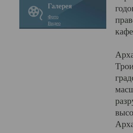
Галерея
годо
Фото
прав
Видео
кафе
Воз
Арха
Трои
град
масш
разр
высо
Арха