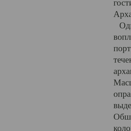
гост
Арха
Один
вопл
порт
тече
арха
Масш
опра
выде
Обши
коло