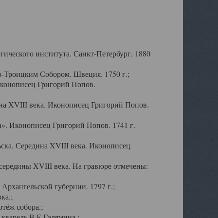
ического института. Санкт-Петербург, 1880
-Троицким Собором. Швеция. 1750 г.;
Иконописец Григорий Попов.
а XVIII века. Иконописец Григорий Попов.
». Иконописец Григорий Попов. 1741 г.
ска. Середина XVIII века. Иконописец
ередины XVIII века. На гравюре отмечены:
Архангельской губернии. 1797 г.;
ка.;
тёж собора.;
кварель В.Е.Галямина.;