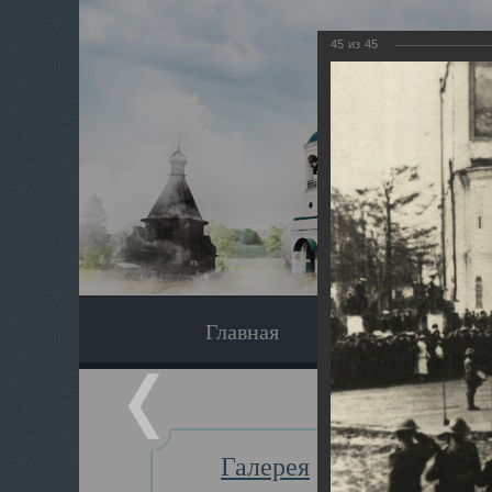
45
из
45
Главная
Экскурсия
Галерея