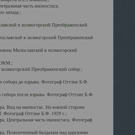
тральная часть иконостаса;
о-запада.;
славской в холмогорский Преображенский
лославской в холмогорский Преображенский
оровны Милославской в холмогорский
АОКМ.;
в холмогорский Преображенский собор.;
 собора до взрыва. Фотограф Оттлие Б.Ф.
 собора после взрыва. Фотограф Оттлие Б.Ф.
а. Вид на иконостас. На южной стороне
. Фотограф Оттлие Б.Ф. 1929 г.;
а. Центральная часть иконостаса. Фотограф
ра. Позолоченный балдахин над царскими