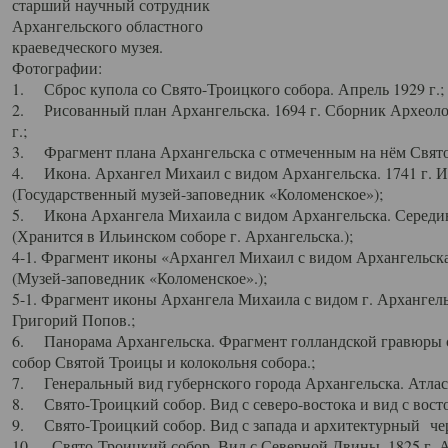
старший научный сотрудник
Архангельского областного
краеведческого музея.
Фотографии:
1. Сброс купола со Свято-Троицкого собора. Апрель 1929 г.;
2. Рисованный план Архангельска. 1694 г. Сборник Археолог
г.;
3. Фрагмент плана Архангельска с отмеченным на нём Свято
4. Икона. Архангел Михаил с видом Архангельска. 1741 г. 
(Государственный музей-заповедник «Коломенское»);
5. Икона Архангела Михаила с видом Архангельска. Середин
(Хранится в Ильинском соборе г. Архангельска.);
4-1. Фрагмент иконы «Архангел Михаил с видом Архангельска
(Музей-заповедник «Коломенское».);
5-1. Фрагмент иконы Архангела Михаила с видом г. Архангель
Григорий Попов.;
6. Панорама Архангельска. Фрагмент голландской гравюры с
собор Святой Троицы и колокольня собора.;
7. Генеральный вид губернского города Архангельска. Атлас 
8. Свято-Троицкий собор. Вид с северо-востока и вид с восто
9. Свято-Троицкий собор. Вид с запада и архитектурный чер
10. Свято-Троицкий собор. Вид с Северной Двины. 1825 г. А