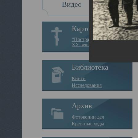
Видео
Картотека
“Пострадавшие за веру в
XX веке на Севере”
Библиотека
Книги
Исследования
Архив
Фотокопии дел
Крестные ходы