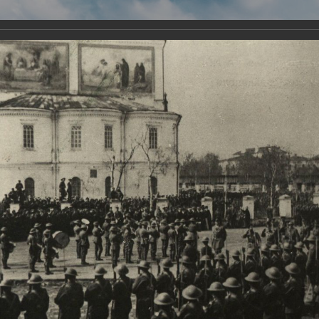
Виртуа
Новомученико
Земли А
Сайт создан по благосло
и Холмо
Наследники
Галерея
Главная
Галерея
Храмы-мученики Архангельска
Свято-Тро