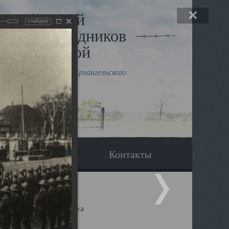
льный музей
слайдер
в и исповедников
рхангельской
влению митрополита Архангельского
горского Даниила
Вопрос-ответ
Контакты
ицкий собор Архангельска