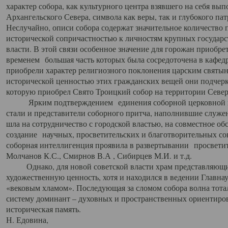
характер собора, как культурного центра взявшего на себя вы
Архангельского Севера, символа как веры, так и глубокого па
Неслучайно, описи собора содержат значительное количество п
исторической сопричастностью к личностям крупных государс
власти. В этой связи особенное значение для горожан приобре
временем большая часть которых была сосредоточена в кафедр
приобрели характер религиозного поклонения царским святыня
исторической ценностью этих гражданских вещей они подчер
которую приобрел Свято Троицкий собор на территории Север
Ярким подтверждением единения соборной церковной ис
стали и представители соборного притча, наполнившие служ
шла на сотрудничество с городской властью, на совместное о
создание научных, просветительских и благотворительных со
соборная интеллигенция проявила в развертывании просветит
Молчанов К.С., Смирнов В.А , Сибирцев М.И. и т.д.
Однако, для новой советской власти храм представляющи
художественную ценность, хотя и находился в ведении Главн
«вековым хламом». Последующая за сломом собора волна тотал
систему доминант – духовных и пространственных ориентиров,
историческая память.
Н. Едовина,