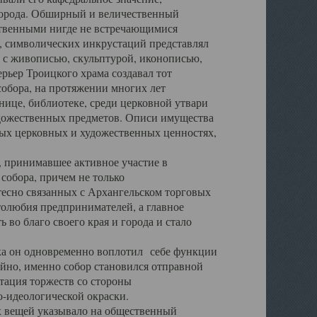
города. Обширный и величественный
ственными нигде не встречающимися
 символических инкрустаций представлял
 с живописью, скульптурой, иконописью,
ьер Троицкого храма создавал тот
обора, на протяжении многих лет
ице, библиотеке, среди церковной утвари
удожественных предметов. Описи имущества
ьных церковных и художественных ценностях,
, принимавшее активное участие в
собора, причем не только
 тесно связанных с Архангельском торговых
толюбия предпринимателей, а главное
во благо своего края и города и стало
 он одновременно воплотил себе функции
айно, именно собор становился отправной
тация торжеств со стороны
-идеологической окраски.
вещей указывало на общественный