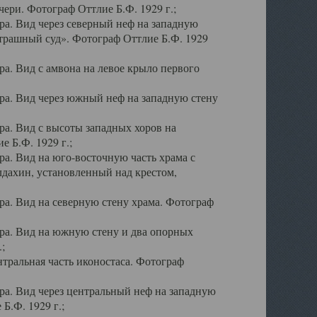
ери. Фотограф Оттлие Б.Ф. 1929 г.;
а. Вид через северный неф на западную
трашный суд». Фотограф Оттлие Б.Ф. 1929
. Вид с амвона на левое крыло первого
а. Вид через южный неф на западную стену
а. Вид с высоты западных хоров на
 Б.Ф. 1929 г.;
а. Вид на юго-восточную часть храма с
дахин, установленный над крестом,
а. Вид на северную стену храма. Фотограф
ра. Вид на южную стену и два опорных
;
тральная часть иконостаса. Фотограф
а. Вид через центральный неф на западную
Б.Ф. 1929 г.;