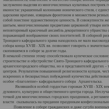
заслуженно выделяя из многочисленных культовых построек 
иконостас украшенный колоннами ионического стиля, с един
царскими вратами, изящным фронтоном и множеством резных,
собой поистине художественную ценность. В совокупности же
шитьем, многочисленными предметами церковной утвари интер
неповторимый красочный ансамбль декоративного убранства с
поражающий воображение своих посетителей. В соборной ризн
Троицкого кафедрального храма находилось не мало высокох
собора конца XVIII - XIX вв. позволяют говорить о значител
скопившемся в соборе за долгие годы.
В немалой степени этому способствовало купеческое сословие
строительстве и обустройстве Свято-Троицкого кафедрального 
архангелогородского общества, но и представителей других –
центров. Результатом повышенной религиозности купцов, чес
искренних и бескорыстных побуждений купечества действовать 
особое «благолепие» кафедрального собора Архангельска.
Являвшийся особой гордостью горожан XVIII - XIX века
духовного, культурно и общественного центра города. Неслуч
точкой для многочисленных городских праздников, а регламен
власти сказывалась на придании праздникам конфессионально
Появление в соборе гражданских и даже сугубо военных 