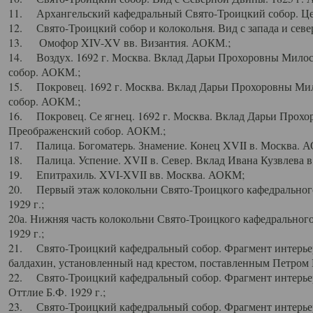
11. Архангельский кафедральный Свято-Троицкий собор. Цен
12. Свято-Троицкий собор и колокольня. Вид с запада и север
13. Омофор XIV-XV вв. Византия. АОКМ.;
14. Воздух. 1692 г. Москва. Вклад Дарьи Прохоровны Мило
собор. АОКМ.;
15. Покровец. 1692 г. Москва. Вклад Дарьи Прохоровны Ми
собор. АОКМ.;
16. Покровец. Се ягнец. 1692 г. Москва. Вклад Дарьи Прох
Преображенский собор. АОКМ.;
17. Палица. Богоматерь. Знамение. Конец XVII в. Москва. 
18. Палица. Успение. XVII в. Север. Вклад Ивана Кузвлева 
19. Епитрахиль. XVI-XVII вв. Москва. АОКМ;
20. Первый этаж колокольни Свято-Троицкого кафедрального
1929 г.;
20а. Нижняя часть колокольни Свято-Троицкого кафедрального
1929 г.;
21. Свято-Троицкий кафедральный собор. Фрагмент интерьер
балдахин, установленный над крестом, поставленным Петром I
22. Свято-Троицкий кафедральный собор. Фрагмент интерьер
Оттлие Б.Ф. 1929 г.;
23. Свято-Троицкий кафедральный собор. Фрагмент интерье