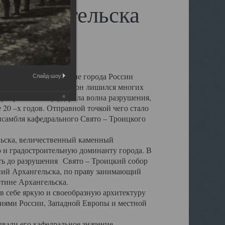
 Архангельска
 чем другие губернские города России
Слайд-шоу:
 в результате которых он лишился многих
у Архангельску ударила волна разрушения,
 20 –х годов. Отправной точкой чего стало
нсамбля кафедрального Свято – Троицкого
а, величественный каменный
ю и градостроительную доминанту города. В
оть до разрушения Свято – Троицкий собор
ний Архангельска, по праву занимающий
ртине Архангельска.
 себе яркую и своеобразную архитектуру
ниями России, Западной Европы и местной
вали его кафедральное значение,