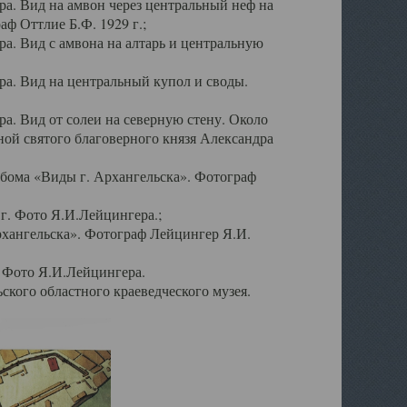
а. Вид на амвон через центральный неф на
аф Оттлие Б.Ф. 1929 г.;
. Вид с амвона на алтарь и центральную
а. Вид на центральный купол и своды.
. Вид от солеи на северную стену. Около
ой святого благоверного князя Александра
бома «Виды г. Архангельска». Фотограф
г. Фото Я.И.Лейцингера.;
рхангельска». Фотограф Лейцингер Я.И.
. Фото Я.И.Лейцингера.
кого областного краеведческого музея.