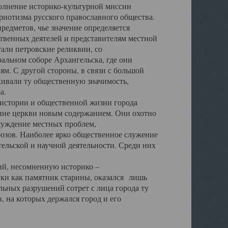
полнение историко-культурной миссии
триотизма русского православного общества.
редметов, чье значение определяется
твенных деятелей и представителям местной
тали петровские реликвии, со
альном соборе Архангельска, где они
м. С другой стороны, в связи с большой
кивали ту общественную значимость,
а.
тории и общественной жизни города
ение церкви новым содержанием. Они охотно
бсуждение местных проблем,
юзов. Наиболее ярко общественное служение
ельской и научной деятельности. Среди них
й, несомненную историко –
ауки как памятник старины, оказался лишь
ьных разрушений сотрет с лица города ту
 на которых держался город и его