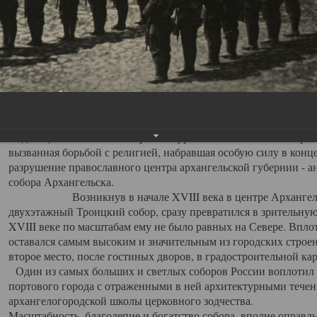
Свято-Троицкий собор
Свято-Троицкий собор Архангельска
23.12.2015
Сегодня мы можем говорить, что Архангельск в большей мере,
пострадал от целенаправленных систематических разрушений,
выдающихся памятников архитектуры. Больше всего по старом
вызванная борьбой с религией, набравшая особую силу в конце
разрушение православного центра архангельской губернии - а
собора Архангельска.
Возникнув в начале XVIII века в центре Архангельск
двухэтажный Троицкий собор, сразу превратился в зрительну
XVIII веке по масштабам ему не было равных на Севере. Впл
оставался самым высоким и значительным из городских строе
второе место, после гостиных дворов, в градостроительной ка
Один из самых больших и светлых соборов России воплотил в
портового города с отраженными в ней архитектурными тече
архангелогородской школы церковного зодчества.
Масштабность, благолепие и богатство собора, вполне оправды