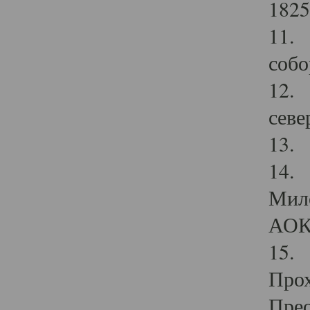
1825
11.
собо
12. 
севе
13.
14. 
Мило
АОК
15. 
Прох
Прео