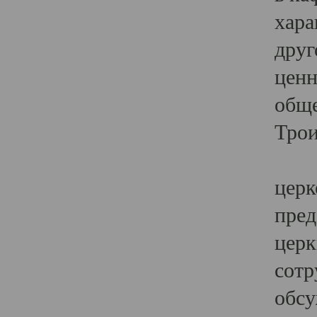
хара
друг
ценн
обще
Трои
Ярк
церк
пред
церк
сотр
обсу