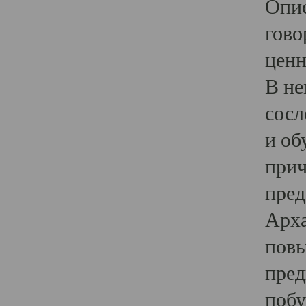
Опис
гово
ценн
В не
сосл
и об
прич
пред
Арха
повы
пред
побу