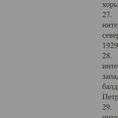
хоры
27. 
инте
севе
1929 
28. 
инте
запа
балд
Петр
29. 
инте