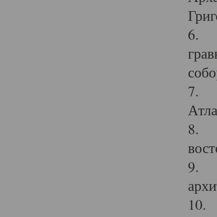
Григ
6. П
грав
собо
7. Г
Атла
8. С
вост
9. С
архи
10. 