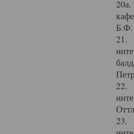
20а.
кафе
Б.Ф. 
21. 
инте
балд
Петр
22. 
инте
Оттл
23. 
инте