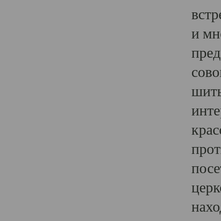
встр
и мн
пред
сово
шить
инте
крас
прот
посе
церк
нахо