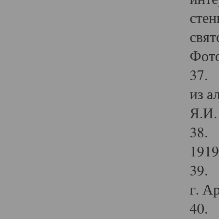
стен
свят
Фото
37. 
из а
Я.И. 
38. 
1919
39. 
г. А
40. 