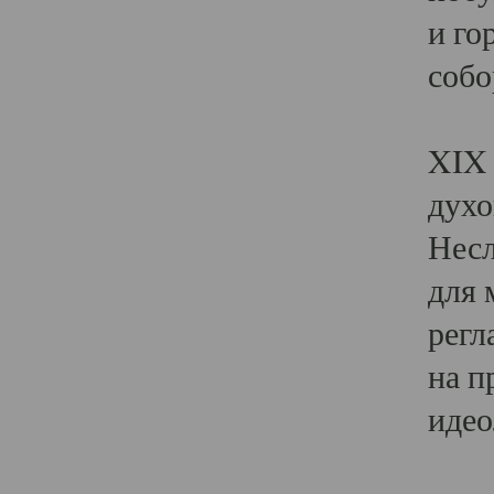
и го
собо
Явл
XIX 
духо
Несл
для 
регл
на п
идео
Поя