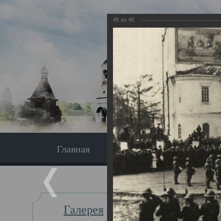
45
из
45
Главная
Экскурсия
Главная
Галерея