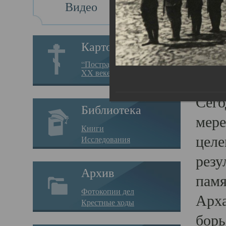
Видео
Св
Картотека
Свя
“Пострадавшие за веру в
XX веке на Севере”
23.12.
Сего
Библиотека
мере
Книги
целе
Исследования
резу
Архив
памя
Фотокопии дел
Арха
Крестные ходы
борь