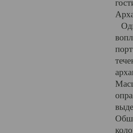
гост
Арха
Один
вопл
порт
тече
арха
Масш
опра
выде
Обши
коло