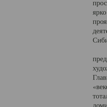
прос
ярко
проя
деят
Сиби
Одн
пред
худо
Глав
«век
тота
доми