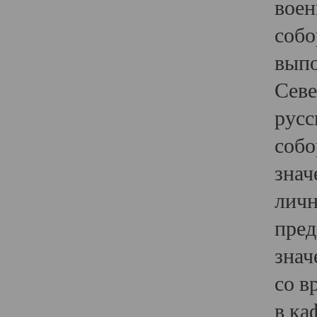
воен
собо
выпо
Севе
русс
собо
знач
личн
пред
знач
со в
в ка