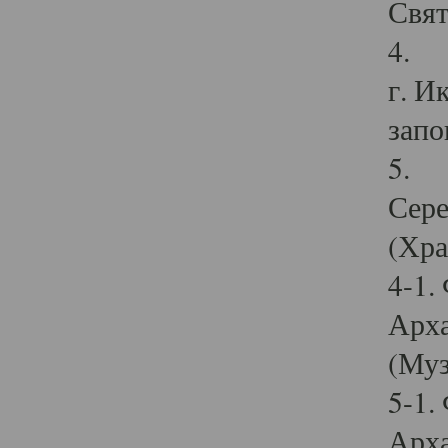
Свят
4. И
г. И
запо
5. И
Сере
(Хра
4-1.
Арха
(Муз
5-1.
Арха