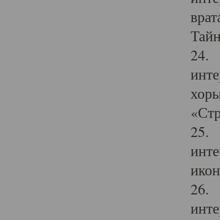
врат
Тайн
24. 
инте
хоры
«Стр
25. 
инте
икон
26. 
инте