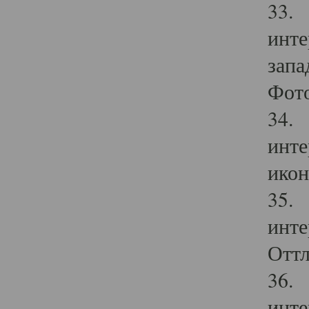
33. 
инте
запа
Фото
34. 
инте
икон
35. 
инте
Оттл
36. 
инте