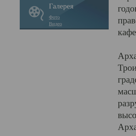
Галерея
годо
Фото
прав
Видео
кафе
Воз
Арха
Трои
град
масш
разр
высо
Арха