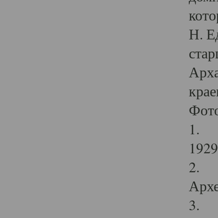
кото
Н. Е
стар
Арха
крае
Фот
1. С
1929 
2. Р
Архе
3. Ф