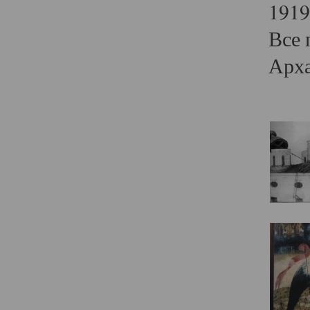
1919
Все 
Арха