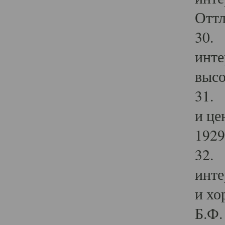
Оттл
30. 
инте
высо
31. 
и це
1929 
32. 
инте
и хо
Б.Ф. 