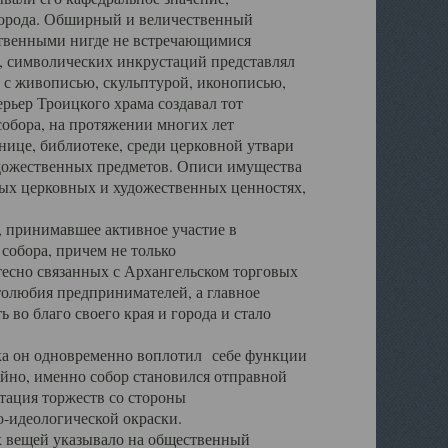
города. Обширный и величественный
ственными нигде не встречающимися
 символических инкрустаций представлял
 с живописью, скульптурой, иконописью,
ьер Троицкого храма создавал тот
обора, на протяжении многих лет
ице, библиотеке, среди церковной утвари
удожественных предметов. Описи имущества
ьных церковных и художественных ценностях,
, принимавшее активное участие в
собора, причем не только
 тесно связанных с Архангельском торговых
толюбия предпринимателей, а главное
во благо своего края и города и стало
 он одновременно воплотил себе функции
айно, именно собор становился отправной
тация торжеств со стороны
-идеологической окраски.
вещей указывало на общественный