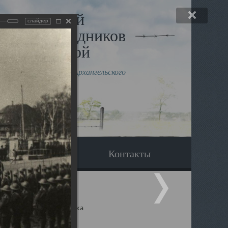
льный музей
слайдер
в и исповедников
рхангельской
влению митрополита Архангельского
горского Даниила
Вопрос-ответ
Контакты
ицкий собор Архангельска