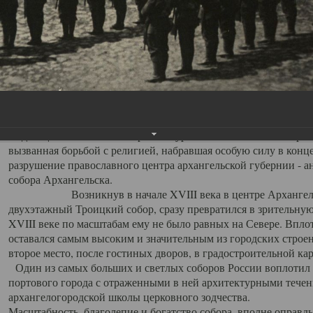
Свято-Троицкий собор
Свято-Троицкий собор Архангельска
23.12.2015
Сегодня мы можем говорить, что Архангельск в большей мере,
пострадал от целенаправленных систематических разрушений,
выдающихся памятников архитектуры. Больше всего по старом
вызванная борьбой с религией, набравшая особую силу в конце
разрушение православного центра архангельской губернии - а
собора Архангельска.
Возникнув в начале XVIII века в центре Архангельск
двухэтажный Троицкий собор, сразу превратился в зрительну
XVIII веке по масштабам ему не было равных на Севере. Впл
оставался самым высоким и значительным из городских строе
второе место, после гостиных дворов, в градостроительной ка
Один из самых больших и светлых соборов России воплотил в
портового города с отраженными в ней архитектурными тече
архангелогородской школы церковного зодчества.
Масштабность, благолепие и богатство собора, вполне оправды