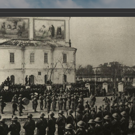
Виртуа
Новомученико
Земли А
Сайт создан по благосло
и Холмо
Наследники
Галерея
Главная
Галерея
Храмы-мученики Архангельска
Свято-Тро