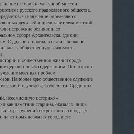
полнение историко-культурной миссии
триотизма русского православного общества.
редметов, чье значение определяется
твенных деятелей и представителям местной
тали петровские реликвии, со
альном соборе Архангельска, где они
м. С другой стороны, в связи с большой
кивали ту общественную значимость,
а.
тории и общественной жизни города
ение церкви новым содержанием. Они охотно
бсуждение местных проблем,
юзов. Наиболее ярко общественное служение
ельской и научной деятельности. Среди них
й, несомненную историко –
ауки как памятник старины, оказался лишь
ьных разрушений сотрет с лица города ту
 на которых держался город и его