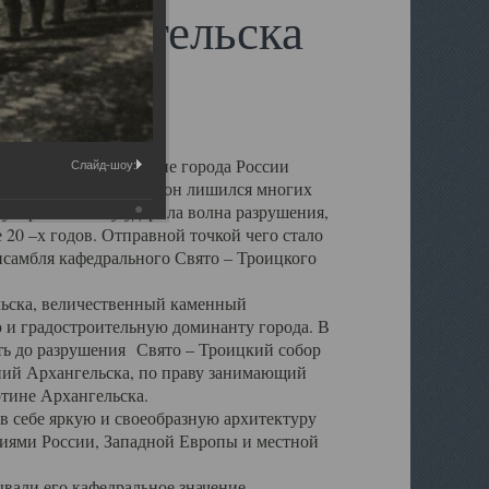
 Архангельска
 чем другие губернские города России
Слайд-шоу:
 в результате которых он лишился многих
у Архангельску ударила волна разрушения,
 20 –х годов. Отправной точкой чего стало
нсамбля кафедрального Свято – Троицкого
а, величественный каменный
ю и градостроительную доминанту города. В
оть до разрушения Свято – Троицкий собор
ний Архангельска, по праву занимающий
ртине Архангельска.
 себе яркую и своеобразную архитектуру
ниями России, Западной Европы и местной
вали его кафедральное значение,