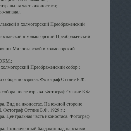
тральная часть иконостаса;
о-запада.;
славской в холмогорский Преображенский
лославской в холмогорский Преображенский
оровны Милославской в холмогорский
АОКМ.;
в холмогорский Преображенский собор.;
 собора до взрыва. Фотограф Оттлие Б.Ф.
 собора после взрыва. Фотограф Оттлие Б.Ф.
а. Вид на иконостас. На южной стороне
. Фотограф Оттлие Б.Ф. 1929 г.;
а. Центральная часть иконостаса. Фотограф
ра. Позолоченный балдахин над царскими