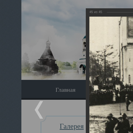
45
из
45
Главная
Экскурсия
Галерея