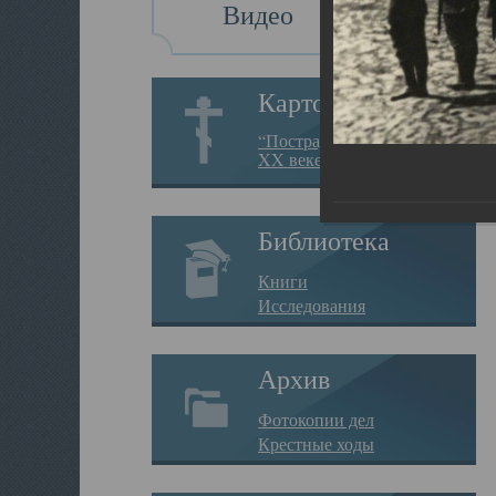
Видео
Картотека
“Пострадавшие за веру в
XX веке на Севере”
Библиотека
Книги
Исследования
Архив
Фотокопии дел
Крестные ходы