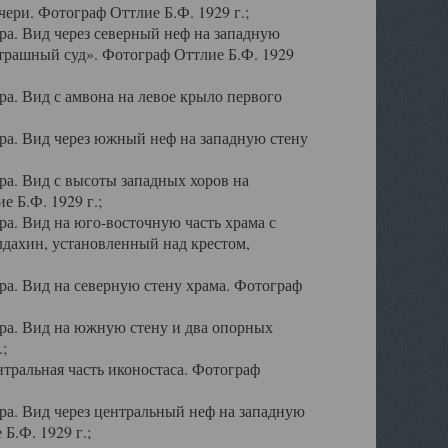
ери. Фотограф Оттлие Б.Ф. 1929 г.;
а. Вид через северный неф на западную
трашный суд». Фотограф Оттлие Б.Ф. 1929
. Вид с амвона на левое крыло первого
а. Вид через южный неф на западную стену
а. Вид с высоты западных хоров на
 Б.Ф. 1929 г.;
а. Вид на юго-восточную часть храма с
дахин, установленный над крестом,
а. Вид на северную стену храма. Фотограф
ра. Вид на южную стену и два опорных
;
тральная часть иконостаса. Фотограф
а. Вид через центральный неф на западную
Б.Ф. 1929 г.;