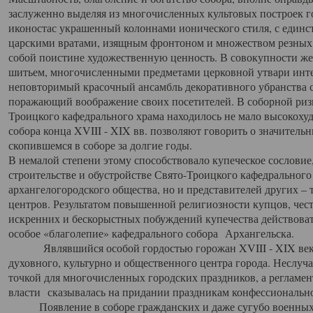
заслуженно выделяя из многочисленных культовых построек 
иконостас украшенный колоннами ионического стиля, с един
царскими вратами, изящным фронтоном и множеством резных,
собой поистине художественную ценность. В совокупности же
шитьем, многочисленными предметами церковной утвари интер
неповторимый красочный ансамбль декоративного убранства с
поражающий воображение своих посетителей. В соборной ризн
Троицкого кафедрального храма находилось не мало высокох
собора конца XVIII - XIX вв. позволяют говорить о значител
скопившемся в соборе за долгие годы.
В немалой степени этому способствовало купеческое сословие
строительстве и обустройстве Свято-Троицкого кафедрального 
архангелогородского общества, но и представителей других –
центров. Результатом повышенной религиозности купцов, чес
искренних и бескорыстных побуждений купечества действовать 
особое «благолепие» кафедрального собора Архангельска.
Являвшийся особой гордостью горожан XVIII - XIX века
духовного, культурно и общественного центра города. Неслуч
точкой для многочисленных городских праздников, а регламен
власти сказывалась на придании праздникам конфессионально
Появление в соборе гражданских и даже сугубо военных 