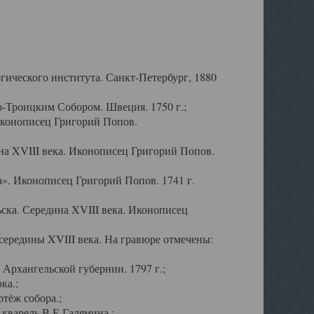
ического института. Санкт-Петербург, 1880
-Троицким Собором. Швеция. 1750 г.;
Иконописец Григорий Попов.
а XVIII века. Иконописец Григорий Попов.
». Иконописец Григорий Попов. 1741 г.
ска. Середина XVIII века. Иконописец
ередины XVIII века. На гравюре отмечены:
Архангельской губернии. 1797 г.;
ка.;
тёж собора.;
кварель В.Е.Галямина.;