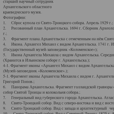
старший научный сотрудник
Архангельского областного
краеведческого музея.
Фотографии:
1. Сброс купола со Свято-Троицкого собора. Апрель 1929 г.;
2. Рисованный план Архангельска. 1694 г. Сборник Археолог
г.;
3. Фрагмент плана Архангельска с отмеченным на нём Свято
4. Икона. Архангел Михаил с видом Архангельска. 1741 г. 
(Государственный музей-заповедник «Коломенское»);
5. Икона Архангела Михаила с видом Архангельска. Середин
(Хранится в Ильинском соборе г. Архангельска.);
4-1. Фрагмент иконы «Архангел Михаил с видом Архангельска
(Музей-заповедник «Коломенское».);
5-1. Фрагмент иконы Архангела Михаила с видом г. Архангель
Григорий Попов.;
6. Панорама Архангельска. Фрагмент голландской гравюры с
собор Святой Троицы и колокольня собора.;
7. Генеральный вид губернского города Архангельска. Атлас 
8. Свято-Троицкий собор. Вид с северо-востока и вид с восто
9. Свято-Троицкий собор. Вид с запада и архитектурный чер
10. Свято-Троицкий собор. Вид с Северной Двины. 1825 г. А