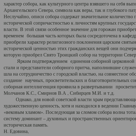
характер собора, как культурного центра взявшего на себя вы
Архангельского Севера, символа как веры, так и глубокого па
Неслучайно, описи собора содержат значительное количество п
исторической сопричастностью к личностям крупных государс
власти. В этой связи особенное значение для горожан приобре
временем большая часть которых была сосредоточена в кафедр
приобрели характер религиозного поклонения царским святыня
исторической ценностью этих гражданских вещей они подчер
которую приобрел Свято Троицкий собор на территории Север
Ярким подтверждением единения соборной церковной ис
стали и представители соборного притча, наполнившие служ
шла на сотрудничество с городской властью, на совместное о
создание научных, просветительских и благотворительных со
соборная интеллигенция проявила в развертывании просветит
Молчанов К.С., Смирнов В.А , Сибирцев М.И. и т.д.
Однако, для новой советской власти храм представляющи
художественную ценность, хотя и находился в ведении Главн
«вековым хламом». Последующая за сломом собора волна тотал
систему доминант – духовных и пространственных ориентиров,
историческая память.
Н. Едовина,