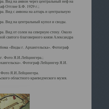
а. Вид на амвон через центральный неф на
аф Оттлие Б.Ф. 1929 г.;
. Вид с амвона на алтарь и центральную
а. Вид на центральный купол и своды.
. Вид от солеи на северную стену. Около
ой святого благоверного князя Александра
бома «Виды г. Архангельска». Фотограф
г. Фото Я.И.Лейцингера.;
рхангельска». Фотограф Лейцингер Я.И.
. Фото Я.И.Лейцингера.
кого областного краеведческого музея.