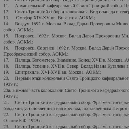
11. Архангельский кафедральный Свято-Троицкий собор. Цен
12. Свято-Троицкий собор и колокольня. Вид с запада и север
13. Омофор XIV-XV вв. Византия. АОКМ.;
14. Воздух. 1692 г. Москва. Вклад Дарьи Прохоровны Мило
собор. АОКМ.;
15. Покровец. 1692 г. Москва. Вклад Дарьи Прохоровны Ми
собор. АОКМ.;
16. Покровец. Се ягнец. 1692 г. Москва. Вклад Дарьи Прох
Преображенский собор. АОКМ.;
17. Палица. Богоматерь. Знамение. Конец XVII в. Москва. 
18. Палица. Успение. XVII в. Север. Вклад Ивана Кузвлева 
19. Епитрахиль. XVI-XVII вв. Москва. АОКМ;
20. Первый этаж колокольни Свято-Троицкого кафедрального
1929 г.;
20а. Нижняя часть колокольни Свято-Троицкого кафедрального
1929 г.;
21. Свято-Троицкий кафедральный собор. Фрагмент интерьер
балдахин, установленный над крестом, поставленным Петром I
22. Свято-Троицкий кафедральный собор. Фрагмент интерьер
Оттлие Б.Ф. 1929 г.;
23. Свято-Троицкий кафедральный собор. Фрагмент интерье