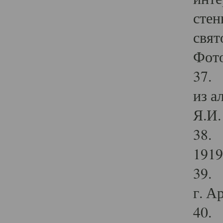
стен
свят
Фото
37. 
из а
Я.И. 
38. 
1919
39. 
г. А
40. 