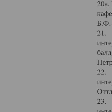
20а.
кафе
Б.Ф. 
21. 
инте
балд
Петр
22. 
инте
Оттл
23. 
инте