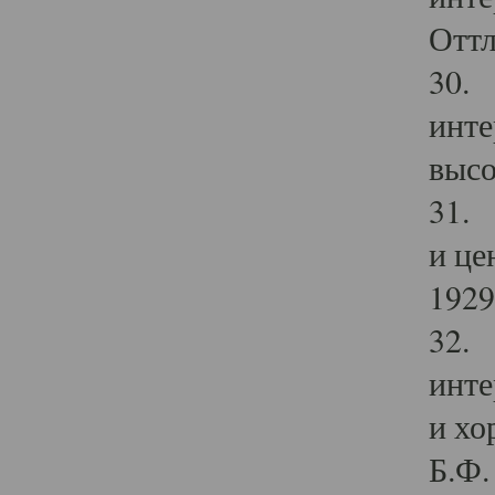
Оттл
30. 
инте
высо
31. 
и це
1929 
32. 
инте
и хо
Б.Ф. 