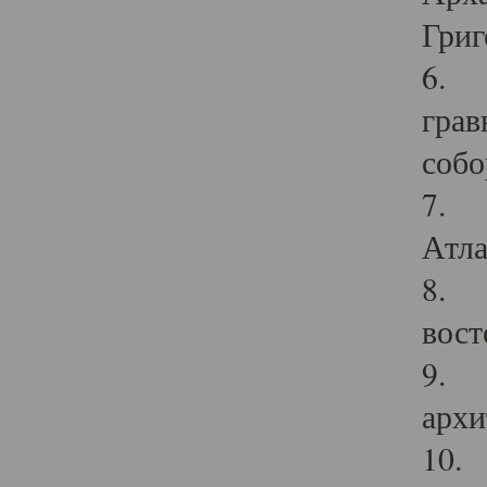
Григ
6. П
грав
собо
7. Г
Атла
8. С
вост
9. С
архи
10. 