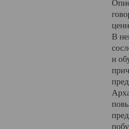
Опис
гово
ценн
В не
сосл
и об
прич
пред
Арха
повы
пред
побу