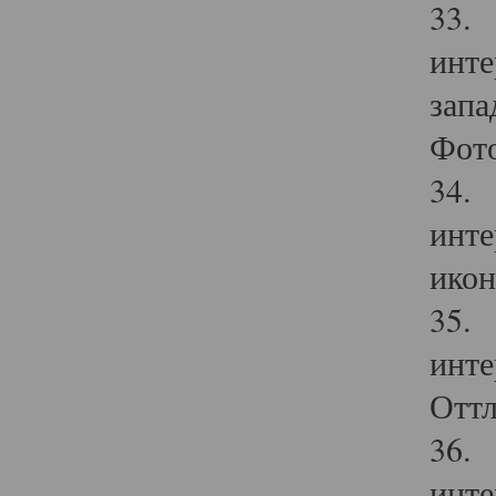
33. 
инте
запа
Фото
34. 
инте
икон
35. 
инте
Оттл
36. 
инте