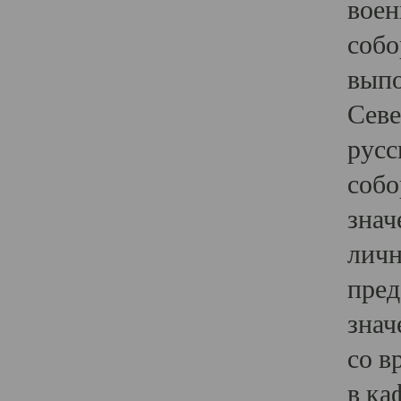
воен
собо
выпо
Севе
русс
собо
знач
личн
пред
знач
со в
в ка