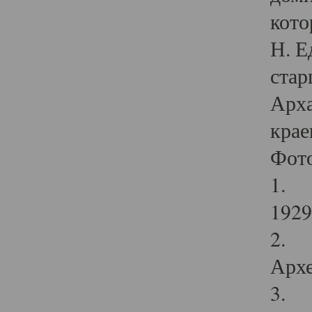
кото
Н. Е
стар
Арха
крае
Фот
1. С
1929 
2. Р
Архе
3. Ф