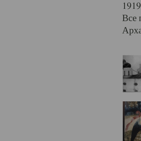
1919
Все 
Арха