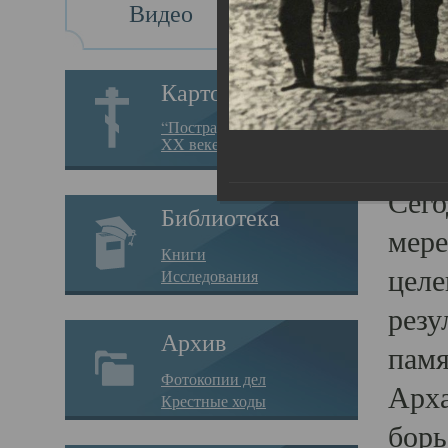
Видео
Св
Картотека
Свя
“Пострадавшие за веру в
XX веке на Севере”
23.12.
Сего
Библиотека
мере
Книги
целе
Исследования
резу
Архив
памя
Фотокопии дел
Арха
Крестные ходы
борь