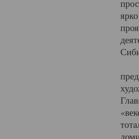
прос
ярко
проя
деят
Сиби
Одн
пред
худо
Глав
«век
тота
доми