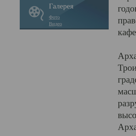
Галерея
годо
Фото
прав
Видео
кафе
Воз
Арха
Трои
град
масш
разр
высо
Арха