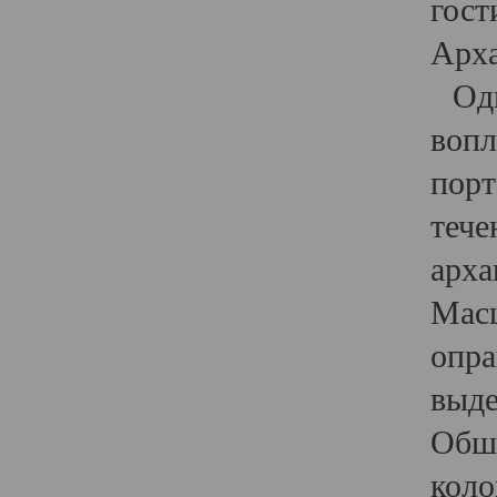
гост
Арха
Один
вопл
порт
тече
арха
Масш
опра
выде
Обши
коло