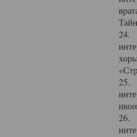
врат
Тайн
24. 
инте
хоры
«Стр
25. 
инте
икон
26. 
инте