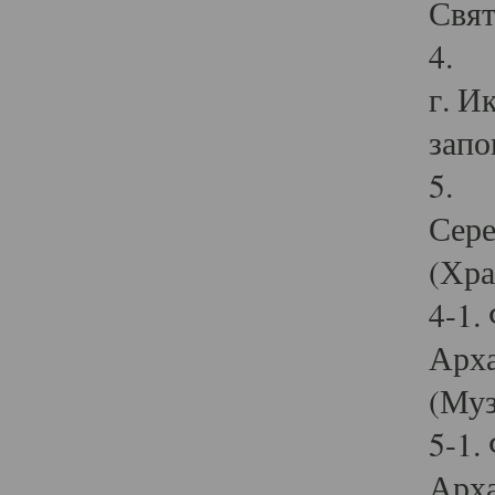
Свят
4. И
г. И
запо
5. И
Сере
(Хра
4-1.
Арха
(Муз
5-1.
Арха