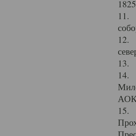
1825
11.
собо
12. 
севе
13.
14. 
Мило
АОК
15. 
Прох
Прео