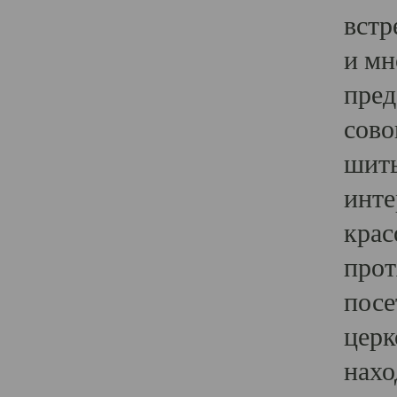
встр
и мн
пред
сово
шить
инте
крас
прот
посе
церк
нахо