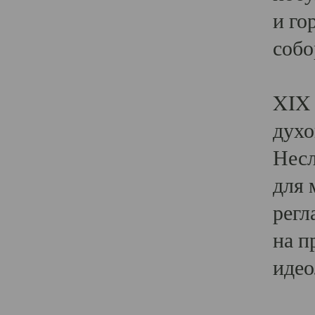
и го
собо
Явл
XIX 
духо
Несл
для 
регл
на п
идео
Поя