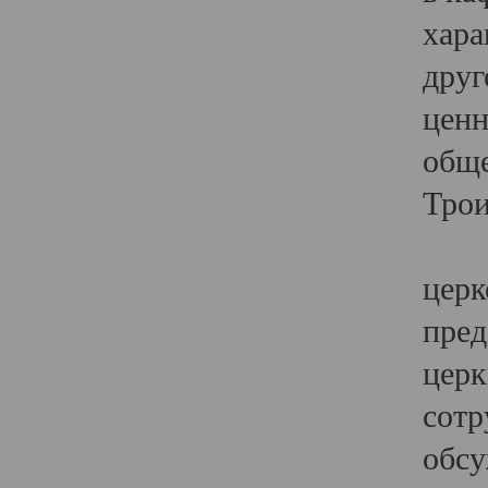
хара
друг
ценн
обще
Трои
Ярк
церк
пред
церк
сотр
обсу