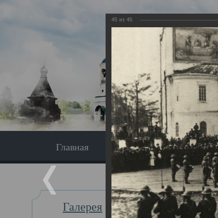
45
из
45
Главная
Экскурсия
Главная
Галерея