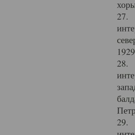
хоры
27. 
инте
севе
1929 
28. 
инте
запа
балд
Петр
29. 
инте