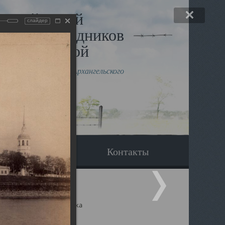
льный музей
слайдер
в и исповедников
рхангельской
влению митрополита Архангельского
горского Даниила
Вопрос-ответ
Контакты
ицкий собор Архангельска