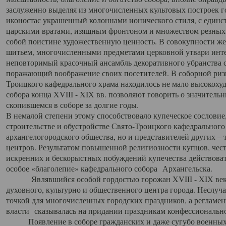
заслуженно выделяя из многочисленных культовых построек 
иконостас украшенный колоннами ионического стиля, с един
царскими вратами, изящным фронтоном и множеством резных,
собой поистине художественную ценность. В совокупности же
шитьем, многочисленными предметами церковной утвари интер
неповторимый красочный ансамбль декоративного убранства с
поражающий воображение своих посетителей. В соборной ризн
Троицкого кафедрального храма находилось не мало высокох
собора конца XVIII - XIX вв. позволяют говорить о значител
скопившемся в соборе за долгие годы.
В немалой степени этому способствовало купеческое сословие
строительстве и обустройстве Свято-Троицкого кафедрального 
архангелогородского общества, но и представителей других –
центров. Результатом повышенной религиозности купцов, чес
искренних и бескорыстных побуждений купечества действовать 
особое «благолепие» кафедрального собора Архангельска.
Являвшийся особой гордостью горожан XVIII - XIX века
духовного, культурно и общественного центра города. Неслуч
точкой для многочисленных городских праздников, а регламен
власти сказывалась на придании праздникам конфессионально
Появление в соборе гражданских и даже сугубо военных 