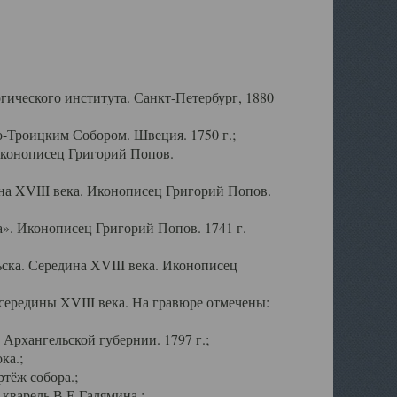
ического института. Санкт-Петербург, 1880
-Троицким Собором. Швеция. 1750 г.;
Иконописец Григорий Попов.
а XVIII века. Иконописец Григорий Попов.
». Иконописец Григорий Попов. 1741 г.
ска. Середина XVIII века. Иконописец
ередины XVIII века. На гравюре отмечены:
Архангельской губернии. 1797 г.;
ка.;
тёж собора.;
кварель В.Е.Галямина.;