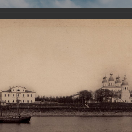
Виртуа
Новомученико
Земли А
Сайт создан по благосло
и Холмо
Наследники
Галерея
Главная
Галерея
Храмы-мученики Архангельска
Свято-Тро