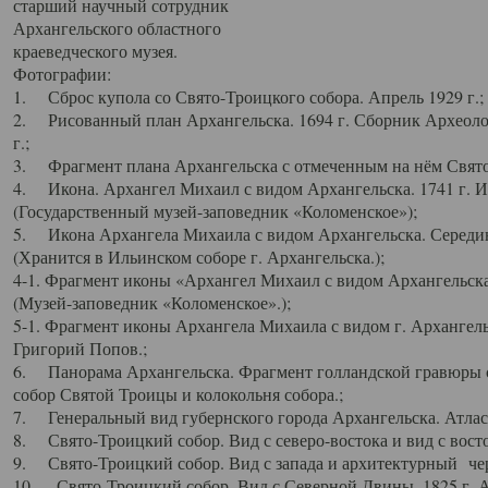
старший научный сотрудник
Архангельского областного
краеведческого музея.
Фотографии:
1. Сброс купола со Свято-Троицкого собора. Апрель 1929 г.;
2. Рисованный план Архангельска. 1694 г. Сборник Археолог
г.;
3. Фрагмент плана Архангельска с отмеченным на нём Свято
4. Икона. Архангел Михаил с видом Архангельска. 1741 г. 
(Государственный музей-заповедник «Коломенское»);
5. Икона Архангела Михаила с видом Архангельска. Середин
(Хранится в Ильинском соборе г. Архангельска.);
4-1. Фрагмент иконы «Архангел Михаил с видом Архангельска
(Музей-заповедник «Коломенское».);
5-1. Фрагмент иконы Архангела Михаила с видом г. Архангель
Григорий Попов.;
6. Панорама Архангельска. Фрагмент голландской гравюры с
собор Святой Троицы и колокольня собора.;
7. Генеральный вид губернского города Архангельска. Атлас 
8. Свято-Троицкий собор. Вид с северо-востока и вид с восто
9. Свято-Троицкий собор. Вид с запада и архитектурный чер
10. Свято-Троицкий собор. Вид с Северной Двины. 1825 г. А