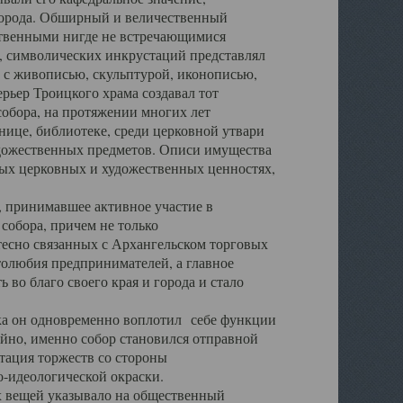
города. Обширный и величественный
ственными нигде не встречающимися
 символических инкрустаций представлял
 с живописью, скульптурой, иконописью,
ьер Троицкого храма создавал тот
обора, на протяжении многих лет
ице, библиотеке, среди церковной утвари
удожественных предметов. Описи имущества
ьных церковных и художественных ценностях,
, принимавшее активное участие в
собора, причем не только
 тесно связанных с Архангельском торговых
толюбия предпринимателей, а главное
во благо своего края и города и стало
 он одновременно воплотил себе функции
айно, именно собор становился отправной
тация торжеств со стороны
-идеологической окраски.
вещей указывало на общественный