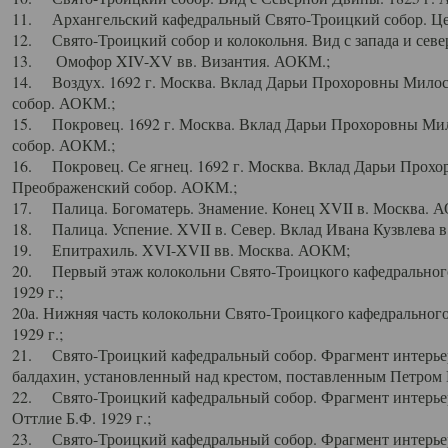
11. Архангельский кафедральный Свято-Троицкий собор. Цен
12. Свято-Троицкий собор и колокольня. Вид с запада и север
13. Омофор XIV-XV вв. Византия. АОКМ.;
14. Воздух. 1692 г. Москва. Вклад Дарьи Прохоровны Мило
собор. АОКМ.;
15. Покровец. 1692 г. Москва. Вклад Дарьи Прохоровны Ми
собор. АОКМ.;
16. Покровец. Се ягнец. 1692 г. Москва. Вклад Дарьи Прох
Преображенский собор. АОКМ.;
17. Палица. Богоматерь. Знамение. Конец XVII в. Москва. 
18. Палица. Успение. XVII в. Север. Вклад Ивана Кузвлева 
19. Епитрахиль. XVI-XVII вв. Москва. АОКМ;
20. Первый этаж колокольни Свято-Троицкого кафедрального
1929 г.;
20а. Нижняя часть колокольни Свято-Троицкого кафедрального
1929 г.;
21. Свято-Троицкий кафедральный собор. Фрагмент интерьер
балдахин, установленный над крестом, поставленным Петром I
22. Свято-Троицкий кафедральный собор. Фрагмент интерьер
Оттлие Б.Ф. 1929 г.;
23. Свято-Троицкий кафедральный собор. Фрагмент интерье