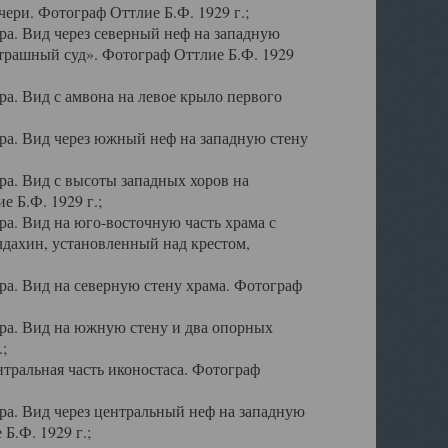
ери. Фотограф Оттлие Б.Ф. 1929 г.;
а. Вид через северный неф на западную
трашный суд». Фотограф Оттлие Б.Ф. 1929
. Вид с амвона на левое крыло первого
а. Вид через южный неф на западную стену
а. Вид с высоты западных хоров на
 Б.Ф. 1929 г.;
а. Вид на юго-восточную часть храма с
дахин, установленный над крестом,
а. Вид на северную стену храма. Фотограф
ра. Вид на южную стену и два опорных
;
тральная часть иконостаса. Фотограф
а. Вид через центральный неф на западную
Б.Ф. 1929 г.;