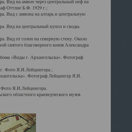
а. Вид на амвон через центральный неф на
аф Оттлие Б.Ф. 1929 г.;
. Вид с амвона на алтарь и центральную
а. Вид на центральный купол и своды.
. Вид от солеи на северную стену. Около
ой святого благоверного князя Александра
бома «Виды г. Архангельска». Фотограф
г. Фото Я.И.Лейцингера.;
рхангельска». Фотограф Лейцингер Я.И.
. Фото Я.И.Лейцингера.
кого областного краеведческого музея.