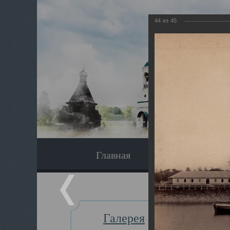
44
из
45
Главная
Экскурсия
Галерея