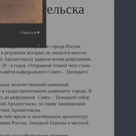
 Архангельска
Слайд-шоу:
 чем другие губернские города России
 в результате которых он лишился многих
у Архангельску ударила волна разрушения,
 20 –х годов. Отправной точкой чего стало
нсамбля кафедрального Свято – Троицкого
а, величественный каменный
ю и градостроительную доминанту города. В
оть до разрушения Свято – Троицкий собор
ний Архангельска, по праву занимающий
ртине Архангельска.
 себе яркую и своеобразную архитектуру
ниями России, Западной Европы и местной
вали его кафедральное значение,