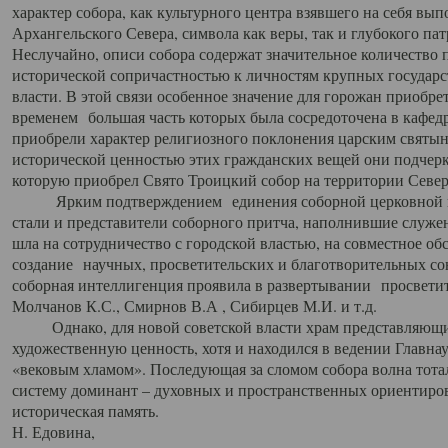
характер собора, как культурного центра взявшего на себя вы
Архангельского Севера, символа как веры, так и глубокого па
Неслучайно, описи собора содержат значительное количество п
исторической сопричастностью к личностям крупных государс
власти. В этой связи особенное значение для горожан приобре
временем большая часть которых была сосредоточена в кафедр
приобрели характер религиозного поклонения царским святыня
исторической ценностью этих гражданских вещей они подчер
которую приобрел Свято Троицкий собор на территории Север
Ярким подтверждением единения соборной церковной ис
стали и представители соборного притча, наполнившие служ
шла на сотрудничество с городской властью, на совместное о
создание научных, просветительских и благотворительных со
соборная интеллигенция проявила в развертывании просветит
Молчанов К.С., Смирнов В.А , Сибирцев М.И. и т.д.
Однако, для новой советской власти храм представляющи
художественную ценность, хотя и находился в ведении Главн
«вековым хламом». Последующая за сломом собора волна тотал
систему доминант – духовных и пространственных ориентиров,
историческая память.
Н. Едовина,