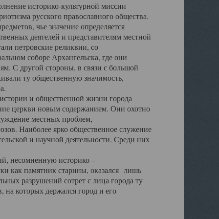
полнение историко-культурной миссии
триотизма русского православного общества.
редметов, чье значение определяется
твенных деятелей и представителям местной
тали петровские реликвии, со
альном соборе Архангельска, где они
м. С другой стороны, в связи с большой
кивали ту общественную значимость,
а.
тории и общественной жизни города
ение церкви новым содержанием. Они охотно
бсуждение местных проблем,
юзов. Наиболее ярко общественное служение
ельской и научной деятельности. Среди них
й, несомненную историко –
ауки как памятник старины, оказался лишь
ьных разрушений сотрет с лица города ту
 на которых держался город и его