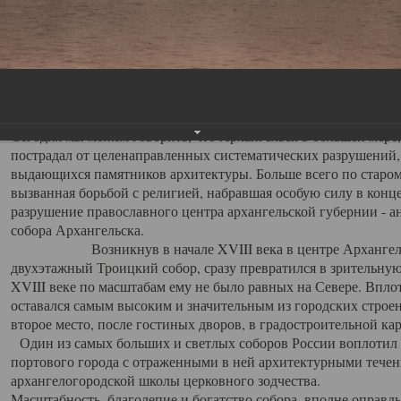
Свято-Троицкий собор
Свято-Троицкий собор Архангельска
23.12.2015
Сегодня мы можем говорить, что Архангельск в большей мере,
пострадал от целенаправленных систематических разрушений,
выдающихся памятников архитектуры. Больше всего по старом
вызванная борьбой с религией, набравшая особую силу в конце
разрушение православного центра архангельской губернии - а
собора Архангельска.
Возникнув в начале XVIII века в центре Архангельск
двухэтажный Троицкий собор, сразу превратился в зрительну
XVIII веке по масштабам ему не было равных на Севере. Впл
оставался самым высоким и значительным из городских строе
второе место, после гостиных дворов, в градостроительной ка
Один из самых больших и светлых соборов России воплотил в
портового города с отраженными в ней архитектурными тече
архангелогородской школы церковного зодчества.
Масштабность, благолепие и богатство собора, вполне оправды