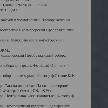
тральная часть иконостаса;
о-запада.;
славской в холмогорский Преображенский
лославской в холмогорский Преображенский
оровны Милославской в холмогорский
АОКМ.;
в холмогорский Преображенский собор.;
 собора до взрыва. Фотограф Оттлие Б.Ф.
 собора после взрыва. Фотограф Оттлие Б.Ф.
а. Вид на иконостас. На южной стороне
. Фотограф Оттлие Б.Ф. 1929 г.;
а. Центральная часть иконостаса. Фотограф
ра. Позолоченный балдахин над царскими