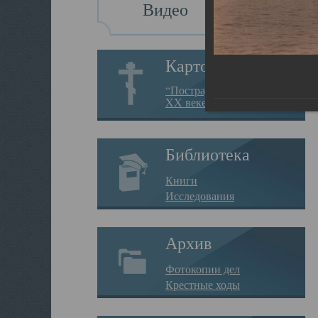
Видео
Картотека
“Пострадавшие за веру в
XX веке на Севере”
Библиотека
Книги
Исследования
Архив
Фотокопии дел
Крестные ходы