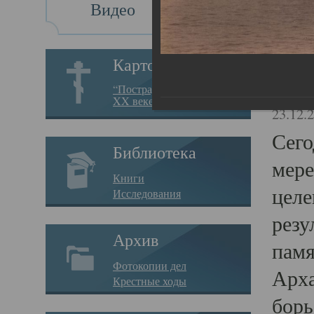
Видео
Св
Картотека
Свя
“Пострадавшие за веру в
XX веке на Севере”
23.12.
Сего
Библиотека
мере
Книги
целе
Исследования
резу
Архив
памя
Фотокопии дел
Арха
Крестные ходы
борь