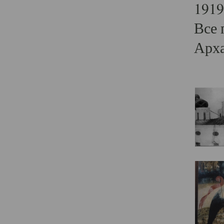
1919
Все 
Арха