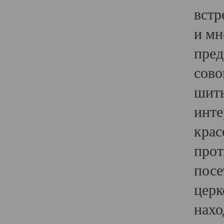
встр
и мн
пред
сово
шить
инте
крас
прот
посе
церк
нахо