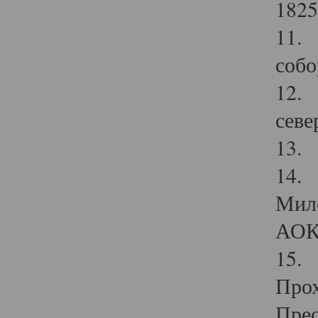
1825
11.
собо
12. 
севе
13.
14. 
Мило
АОК
15. 
Прох
Прео