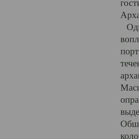
гост
Арха
Один
вопл
порт
тече
арха
Масш
опра
выде
Обши
коло