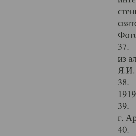
стен
свят
Фото
37. 
из а
Я.И. 
38. 
1919
39. 
г. А
40. 