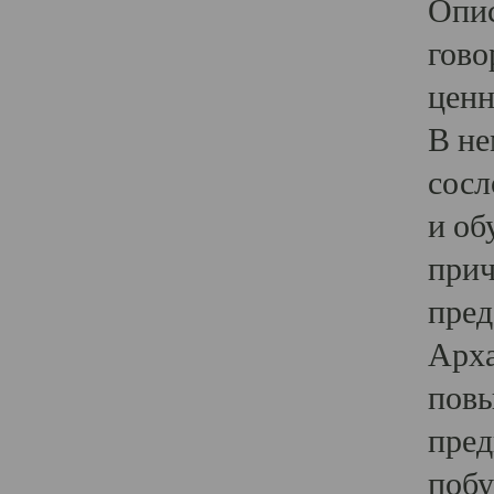
Опис
гово
ценн
В не
сосл
и об
прич
пред
Арха
повы
пред
побу