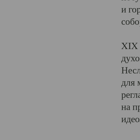
и го
собо
Явл
XIX 
духо
Несл
для 
регл
на п
идео
Поя