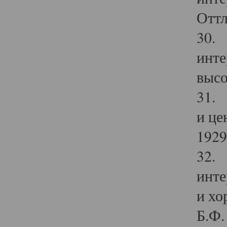
Оттл
30. 
инте
высо
31. 
и це
1929 
32. 
инте
и хо
Б.Ф. 