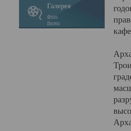
Галерея
годо
Фото
прав
Видео
кафе
Воз
Арха
Трои
град
масш
разр
высо
Арха