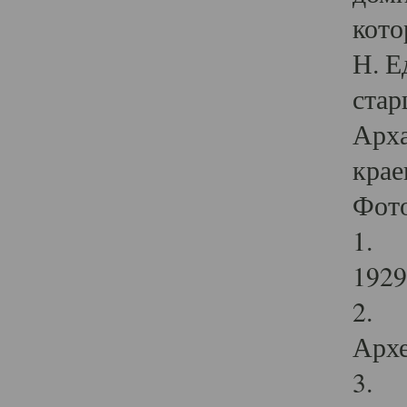
кото
Н. Е
стар
Арха
крае
Фот
1. С
1929 
2. Р
Архе
3. Ф