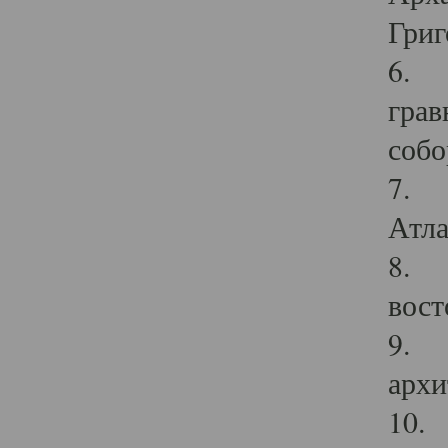
Григ
6. П
грав
собо
7. Г
Атла
8. С
вост
9. С
архи
10. 