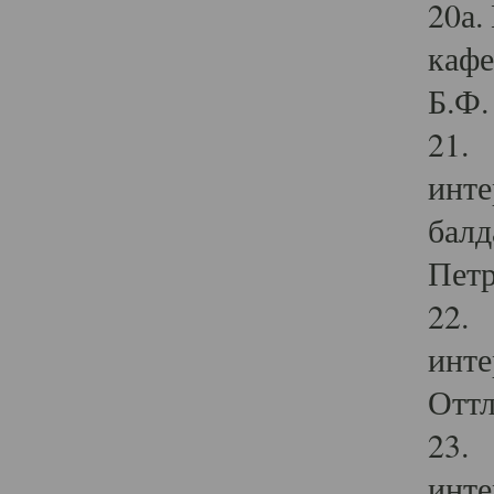
20а.
кафе
Б.Ф. 
21. 
инте
балд
Петр
22. 
инте
Оттл
23. 
инте