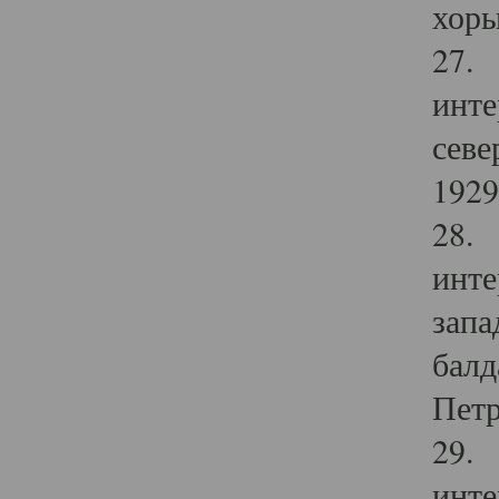
хоры
27. 
инте
севе
1929 
28. 
инте
запа
балд
Петр
29. 
инте