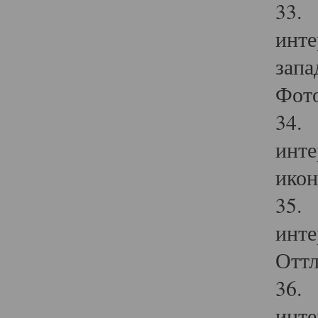
33. 
инте
запа
Фото
34. 
инте
икон
35. 
инте
Оттл
36. 
инте