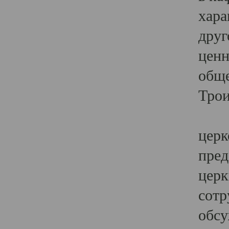
хара
друг
ценн
обще
Трои
Ярк
церк
пред
церк
сотр
обсу