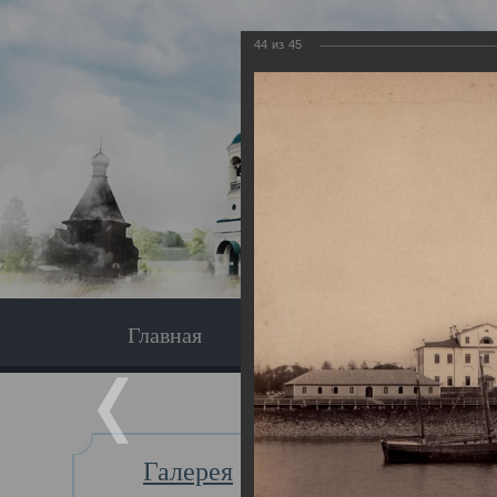
44
из
45
Главная
Экскурсия
Главная
Галерея