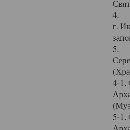
Свят
4. И
г. И
запо
5. И
Сере
(Хра
4-1.
Арха
(Муз
5-1.
Арха