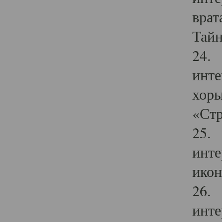
врат
Тайн
24. 
инте
хоры
«Стр
25. 
инте
икон
26. 
инте