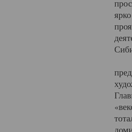
прос
ярко
проя
деят
Сиби
Одн
пред
худо
Глав
«век
тота
доми