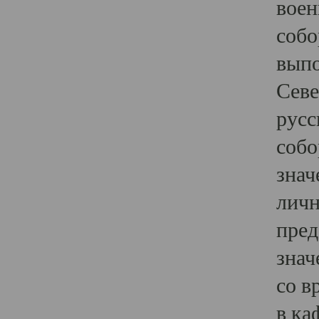
воен
собо
выпо
Севе
русс
собо
знач
личн
пред
знач
со в
в ка