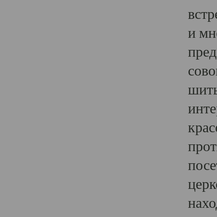
встр
и мн
пред
сово
шить
инте
крас
прот
посе
церк
нахо