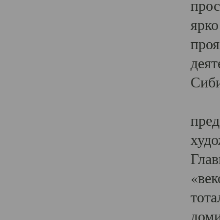
прос
ярко
проя
деят
Сиби
Одн
пред
худо
Глав
«век
тота
доми