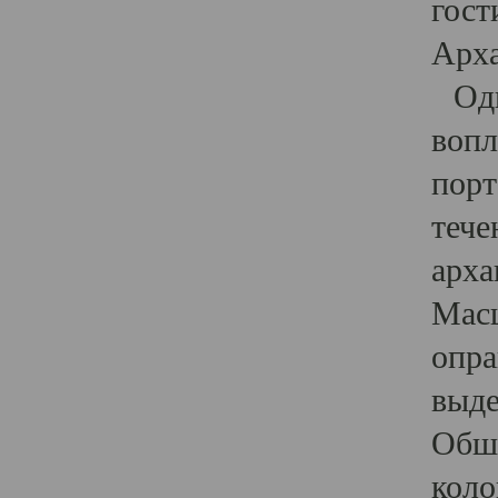
гост
Арха
Один
вопл
порт
тече
арха
Масш
опра
выде
Обши
коло