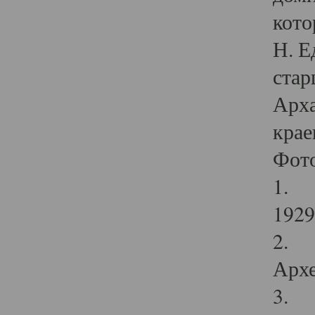
кото
Н. Е
стар
Арха
крае
Фот
1. С
1929 
2. Р
Архе
3. Ф