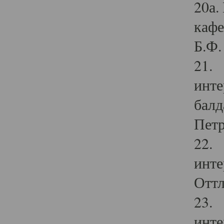
20а.
кафе
Б.Ф. 
21. 
инте
балд
Петр
22. 
инте
Оттл
23. 
инте