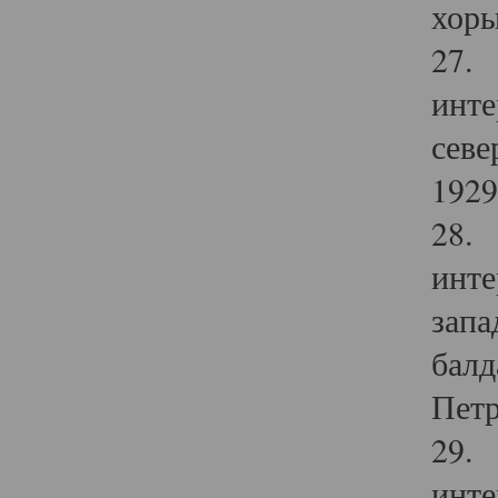
хоры
27. 
инте
севе
1929 
28. 
инте
запа
балд
Петр
29. 
инте