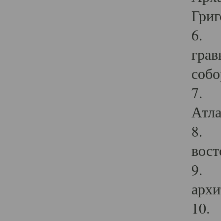
Григ
6. П
грав
собо
7. Г
Атла
8. С
вост
9. С
архи
10. 