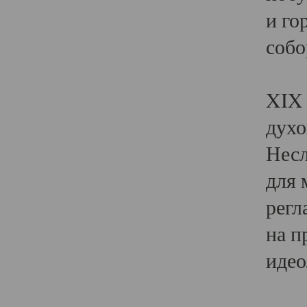
и го
собо
Явл
XIX 
духо
Несл
для 
регл
на п
идео
Поя