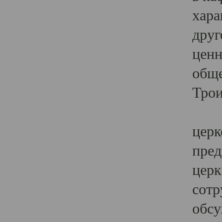
хара
друг
ценн
обще
Трои
Ярк
церк
пред
церк
сотр
обсу