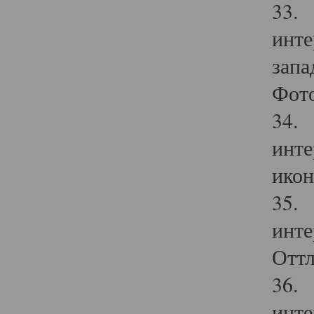
33. 
инте
запа
Фото
34. 
инте
икон
35. 
инте
Оттл
36. 
инте