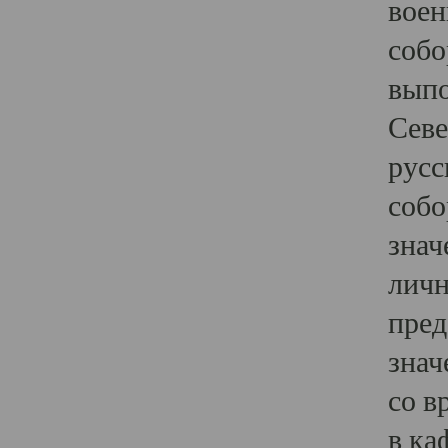
воен
собо
выпо
Севе
русс
собо
знач
личн
пред
знач
со в
в ка