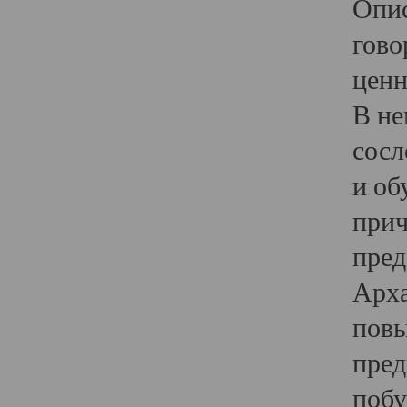
Опис
гово
ценн
В не
сосл
и об
прич
пред
Арха
повы
пред
побу