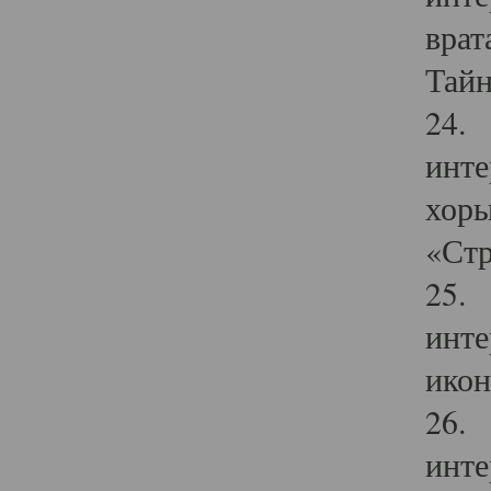
врат
Тайн
24. 
инте
хоры
«Стр
25. 
инте
икон
26. 
инте