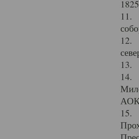
1825
11.
собо
12. 
севе
13.
14. 
Мило
АОК
15. 
Прох
Прео