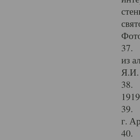
стен
свят
Фото
37. 
из а
Я.И. 
38. 
1919
39. 
г. А
40. 