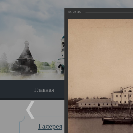
44
из
45
Главная
Экскурсия
Главная
Галерея