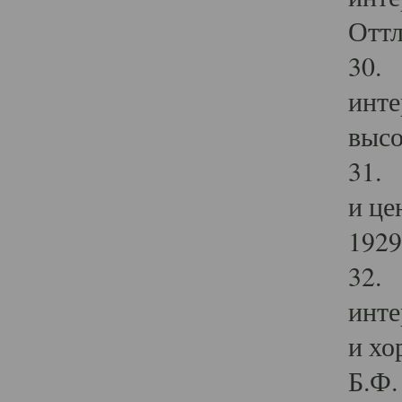
Оттл
30. 
инте
высо
31. 
и це
1929 
32. 
инте
и хо
Б.Ф. 