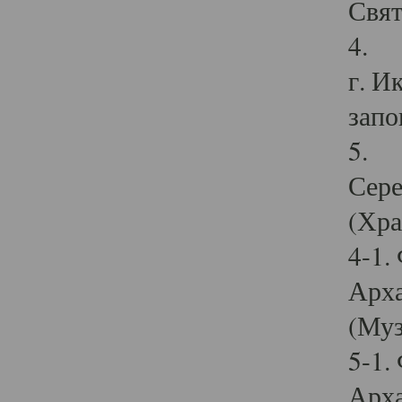
Свят
4. И
г. И
запо
5. И
Сере
(Хра
4-1.
Арха
(Муз
5-1.
Арха