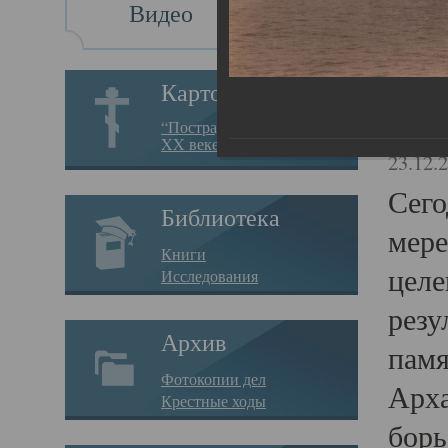
Видео
Св
Картотека
Свя
“Пострадавшие за веру в
XX веке на Севере”
23.12.
Сего
Библиотека
мере
Книги
целе
Исследования
резу
Архив
памя
Фотокопии дел
Арха
Крестные ходы
борь