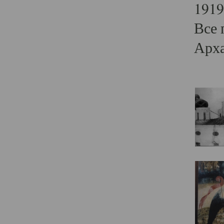
1919
Все 
Арха