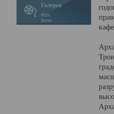
Галерея
годо
Фото
прав
Видео
кафе
Воз
Арха
Трои
град
масш
разр
высо
Арха