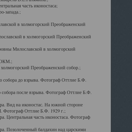
тральная часть иконостаса;
о-запада.;
славской в холмогорский Преображенский
лославской в холмогорский Преображенский
оровны Милославской в холмогорский
АОКМ.;
в холмогорский Преображенский собор.;
 собора до взрыва. Фотограф Оттлие Б.Ф.
 собора после взрыва. Фотограф Оттлие Б.Ф.
а. Вид на иконостас. На южной стороне
. Фотограф Оттлие Б.Ф. 1929 г.;
а. Центральная часть иконостаса. Фотограф
ра. Позолоченный балдахин над царскими