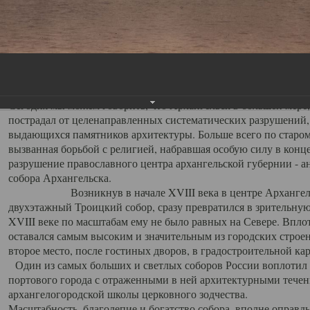
Свято-Троицкий собор
Свято-Троицкий собор Архангельска
23.12.2015
Сегодня мы можем говорить, что Архангельск в большей мере,
пострадал от целенаправленных систематических разрушений,
выдающихся памятников архитектуры. Больше всего по старом
вызванная борьбой с религией, набравшая особую силу в конце
разрушение православного центра архангельской губернии - а
собора Архангельска.
Возникнув в начале XVIII века в центре Архангельск
двухэтажный Троицкий собор, сразу превратился в зрительну
XVIII веке по масштабам ему не было равных на Севере. Впл
оставался самым высоким и значительным из городских строе
второе место, после гостиных дворов, в градостроительной ка
Один из самых больших и светлых соборов России воплотил в
портового города с отраженными в ней архитектурными тече
архангелогородской школы церковного зодчества.
Масштабность, благолепие и богатство собора, вполне оправды