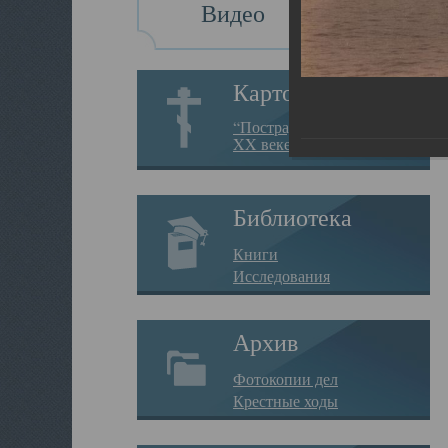
Видео
Картотека
“Пострадавшие за веру в
XX веке на Севере”
Библиотека
Книги
Исследования
Архив
Фотокопии дел
Крестные ходы