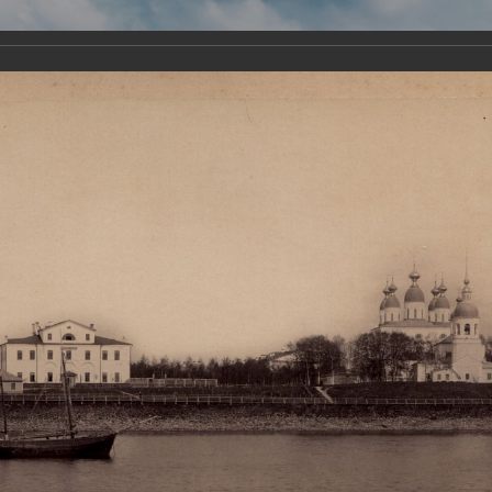
Виртуа
Новомученико
Земли А
Сайт создан по благосло
и Холмо
Наследники
Галерея
Главная
Галерея
Храмы-мученики Архангельска
Свято-Тро