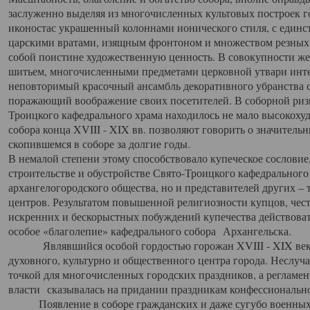
заслуженно выделяя из многочисленных культовых построек 
иконостас украшенный колоннами ионического стиля, с един
царскими вратами, изящным фронтоном и множеством резных,
собой поистине художественную ценность. В совокупности же
шитьем, многочисленными предметами церковной утвари интер
неповторимый красочный ансамбль декоративного убранства с
поражающий воображение своих посетителей. В соборной ризн
Троицкого кафедрального храма находилось не мало высокох
собора конца XVIII - XIX вв. позволяют говорить о значител
скопившемся в соборе за долгие годы.
В немалой степени этому способствовало купеческое сословие
строительстве и обустройстве Свято-Троицкого кафедрального 
архангелогородского общества, но и представителей других –
центров. Результатом повышенной религиозности купцов, чес
искренних и бескорыстных побуждений купечества действовать 
особое «благолепие» кафедрального собора Архангельска.
Являвшийся особой гордостью горожан XVIII - XIX века
духовного, культурно и общественного центра города. Неслуч
точкой для многочисленных городских праздников, а регламен
власти сказывалась на придании праздникам конфессионально
Появление в соборе гражданских и даже сугубо военных 