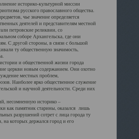
полнение историко-культурной миссии
триотизма русского православного общества.
редметов, чье значение определяется
твенных деятелей и представителям местной
тали петровские реликвии, со
альном соборе Архангельска, где они
м. С другой стороны, в связи с большой
кивали ту общественную значимость,
а.
тории и общественной жизни города
ение церкви новым содержанием. Они охотно
бсуждение местных проблем,
юзов. Наиболее ярко общественное служение
ельской и научной деятельности. Среди них
й, несомненную историко –
ауки как памятник старины, оказался лишь
ьных разрушений сотрет с лица города ту
 на которых держался город и его