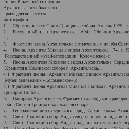
старший научный сотрудник
Архангельского областного
краеведческого музея.
Фотографии:
1. Сброс купола со Свято-Троицкого собора. Апрель 1929 г.;
2. Рисованный план Архангельска. 1694 г. Сборник Археолог
г.;
3. Фрагмент плана Архангельска с отмеченным на нём Свято
4. Икона. Архангел Михаил с видом Архангельска. 1741 г. 
(Государственный музей-заповедник «Коломенское»);
5. Икона Архангела Михаила с видом Архангельска. Середин
(Хранится в Ильинском соборе г. Архангельска.);
4-1. Фрагмент иконы «Архангел Михаил с видом Архангельска
(Музей-заповедник «Коломенское».);
5-1. Фрагмент иконы Архангела Михаила с видом г. Архангель
Григорий Попов.;
6. Панорама Архангельска. Фрагмент голландской гравюры с
собор Святой Троицы и колокольня собора.;
7. Генеральный вид губернского города Архангельска. Атлас 
8. Свято-Троицкий собор. Вид с северо-востока и вид с восто
9. Свято-Троицкий собор. Вид с запада и архитектурный чер
10. Свято-Троицкий собор. Вид с Северной Двины. 1825 г. А