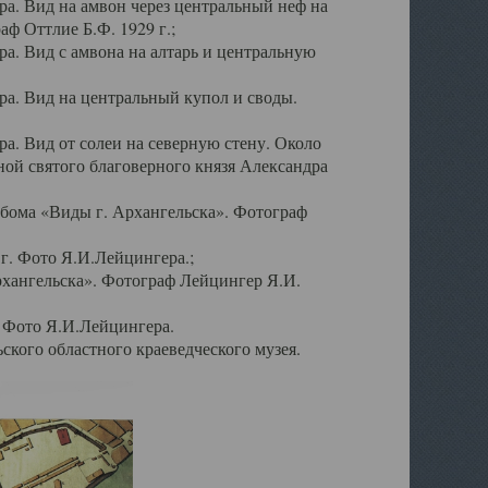
а. Вид на амвон через центральный неф на
аф Оттлие Б.Ф. 1929 г.;
. Вид с амвона на алтарь и центральную
а. Вид на центральный купол и своды.
. Вид от солеи на северную стену. Около
ой святого благоверного князя Александра
бома «Виды г. Архангельска». Фотограф
г. Фото Я.И.Лейцингера.;
рхангельска». Фотограф Лейцингер Я.И.
. Фото Я.И.Лейцингера.
кого областного краеведческого музея.