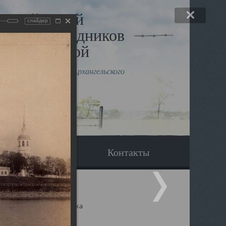
льный музей
слайдер
в и исповедников
рхангельской
влению митрополита Архангельского
горского Даниила
Вопрос-ответ
Контакты
ицкий собор Архангельска