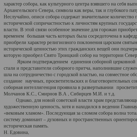
характер собора, как культурного центра взявшего на себя вы
Архангельского Севера, символа как веры, так и глубокого па
Неслучайно, описи собора содержат значительное количество п
исторической сопричастностью к личностям крупных государс
власти. В этой связи особенное значение для горожан приобре
временем большая часть которых была сосредоточена в кафедр
приобрели характер религиозного поклонения царским святыня
исторической ценностью этих гражданских вещей они подчер
которую приобрел Свято Троицкий собор на территории Север
Ярким подтверждением единения соборной церковной ис
стали и представители соборного притча, наполнившие служ
шла на сотрудничество с городской властью, на совместное о
создание научных, просветительских и благотворительных со
соборная интеллигенция проявила в развертывании просветит
Молчанов К.С., Смирнов В.А , Сибирцев М.И. и т.д.
Однако, для новой советской власти храм представляющи
художественную ценность, хотя и находился в ведении Главн
«вековым хламом». Последующая за сломом собора волна тотал
систему доминант – духовных и пространственных ориентиров,
историческая память.
Н. Едовина,