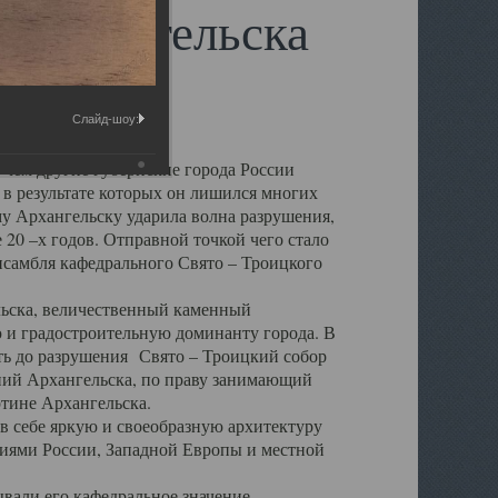
 Архангельска
Слайд-шоу:
 чем другие губернские города России
 в результате которых он лишился многих
у Архангельску ударила волна разрушения,
 20 –х годов. Отправной точкой чего стало
нсамбля кафедрального Свято – Троицкого
а, величественный каменный
ю и градостроительную доминанту города. В
оть до разрушения Свято – Троицкий собор
ний Архангельска, по праву занимающий
ртине Архангельска.
 себе яркую и своеобразную архитектуру
ниями России, Западной Европы и местной
вали его кафедральное значение,