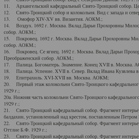
11. Архангельский кафедральный Свято-Троицкий собор. Цен
12. Свято-Троицкий собор и колокольня. Вид с запада и север
13. Омофор XIV-XV вв. Византия. АОКМ.;
14. Воздух. 1692 г. Москва. Вклад Дарьи Прохоровны Мило
собор. АОКМ.;
15. Покровец. 1692 г. Москва. Вклад Дарьи Прохоровны Ми
собор. АОКМ.;
16. Покровец. Се ягнец. 1692 г. Москва. Вклад Дарьи Прох
Преображенский собор. АОКМ.;
17. Палица. Богоматерь. Знамение. Конец XVII в. Москва. 
18. Палица. Успение. XVII в. Север. Вклад Ивана Кузвлева 
19. Епитрахиль. XVI-XVII вв. Москва. АОКМ;
20. Первый этаж колокольни Свято-Троицкого кафедрального
1929 г.;
20а. Нижняя часть колокольни Свято-Троицкого кафедрального
1929 г.;
21. Свято-Троицкий кафедральный собор. Фрагмент интерьер
балдахин, установленный над крестом, поставленным Петром I
22. Свято-Троицкий кафедральный собор. Фрагмент интерьер
Оттлие Б.Ф. 1929 г.;
23. Свято-Троицкий кафедральный собор. Фрагмент интерье