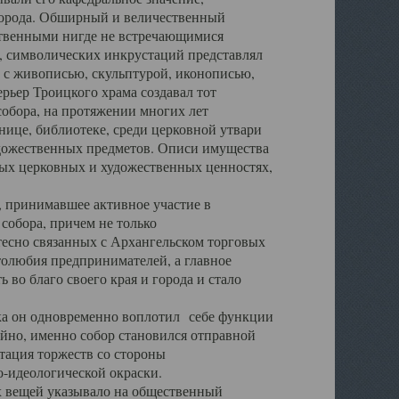
города. Обширный и величественный
ственными нигде не встречающимися
 символических инкрустаций представлял
 с живописью, скульптурой, иконописью,
ьер Троицкого храма создавал тот
обора, на протяжении многих лет
ице, библиотеке, среди церковной утвари
удожественных предметов. Описи имущества
ьных церковных и художественных ценностях,
, принимавшее активное участие в
собора, причем не только
 тесно связанных с Архангельском торговых
толюбия предпринимателей, а главное
во благо своего края и города и стало
 он одновременно воплотил себе функции
айно, именно собор становился отправной
тация торжеств со стороны
-идеологической окраски.
вещей указывало на общественный