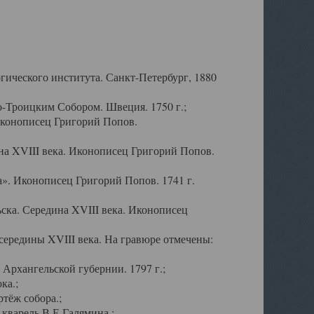
ического института. Санкт-Петербург, 1880
-Троицким Собором. Швеция. 1750 г.;
Иконописец Григорий Попов.
а XVIII века. Иконописец Григорий Попов.
». Иконописец Григорий Попов. 1741 г.
ска. Середина XVIII века. Иконописец
ередины XVIII века. На гравюре отмечены:
Архангельской губернии. 1797 г.;
ка.;
тёж собора.;
кварель В.Е.Галямина.;