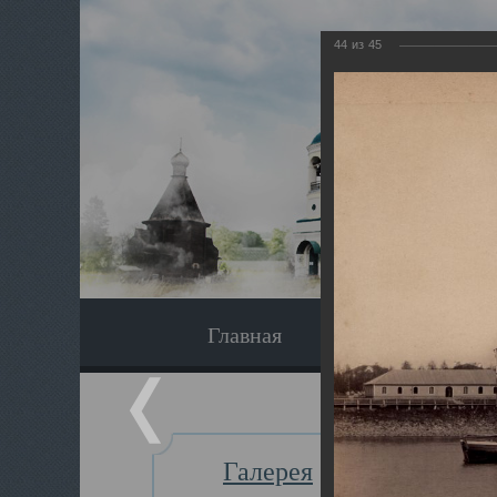
44
из
45
Главная
Экскурсия
Галерея