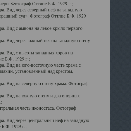
ери. Фотограф Оттлие Б.Ф. 1929 г.;
а. Вид через северный неф на западную
трашный суд». Фотограф Оттлие Б.Ф. 1929
. Вид с амвона на левое крыло первого
а. Вид через южный неф на западную стену
а. Вид с высоты западных хоров на
 Б.Ф. 1929 г.;
а. Вид на юго-восточную часть храма с
дахин, установленный над крестом,
а. Вид на северную стену храма. Фотограф
ра. Вид на южную стену и два опорных
;
тральная часть иконостаса. Фотограф
а. Вид через центральный неф на западную
Б.Ф. 1929 г.;