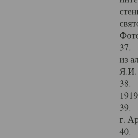
стен
свят
Фото
37. 
из а
Я.И. 
38. 
1919
39. 
г. А
40. 