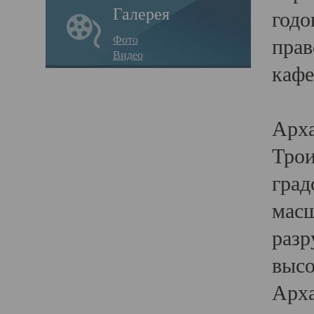
Галерея
годо
Фото
прав
Видео
кафе
Воз
Арха
Трои
град
масш
разр
высо
Арха