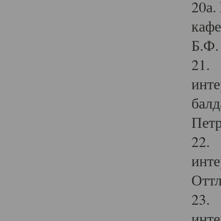
20а.
кафе
Б.Ф. 
21. 
инте
балд
Петр
22. 
инте
Оттл
23. 
инте