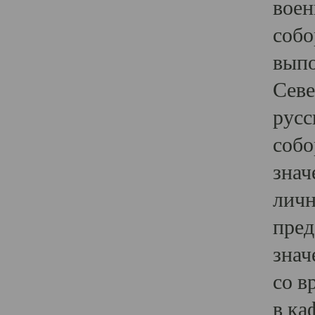
воен
собо
выпо
Севе
русс
собо
знач
личн
пред
знач
со в
в ка