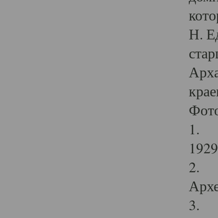
кото
Н. Е
стар
Арха
крае
Фот
1. С
1929 
2. Р
Архе
3. Ф