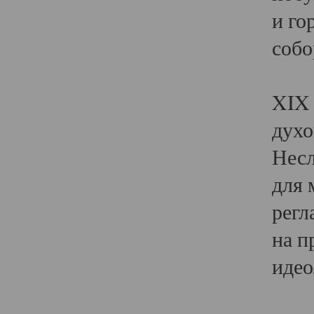
и го
собо
Явл
XIX 
духо
Несл
для 
регл
на п
идео
Поя