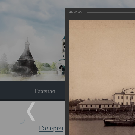
44
из
45
Главная
Экскурсия
Главная
Галерея