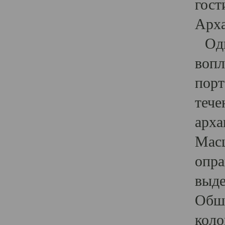
гост
Арха
Один
вопл
порт
тече
арха
Масш
опра
выде
Обши
коло