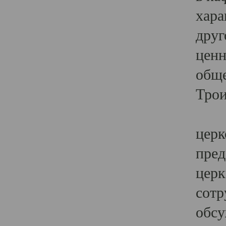
хара
друг
ценн
обще
Трои
Ярк
церк
пред
церк
сотр
обсу