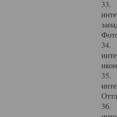
33. 
инте
запа
Фото
34. 
инте
икон
35. 
инте
Оттл
36. 
инте