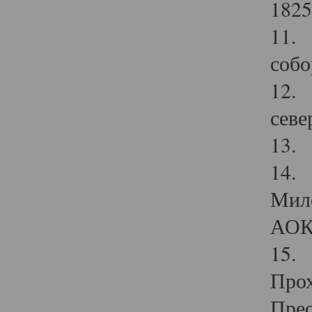
1825
11.
собо
12. 
севе
13.
14. 
Мило
АОК
15. 
Прох
Прео