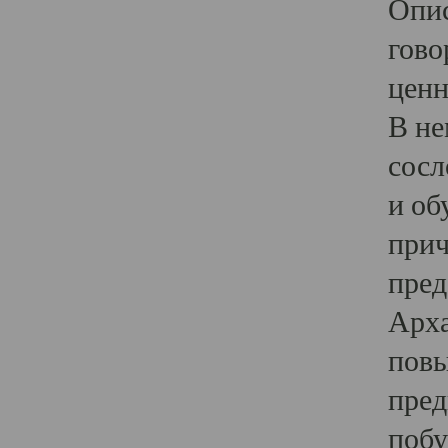
Опис
гово
ценн
В не
сосл
и об
прич
пред
Арха
повы
пред
побу