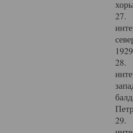
хоры
27. 
инте
севе
1929 
28. 
инте
запа
балд
Петр
29. 
инте