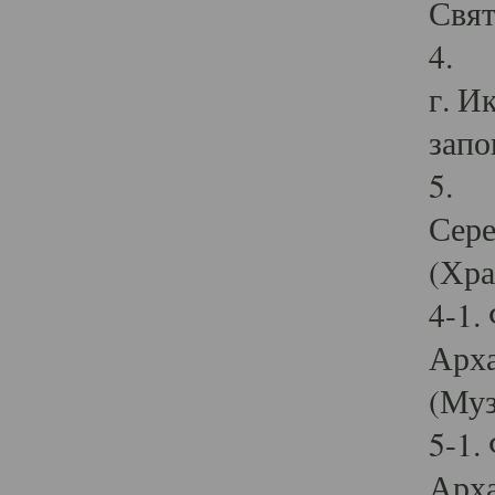
Свят
4. И
г. И
запо
5. И
Сере
(Хра
4-1.
Арха
(Муз
5-1.
Арха