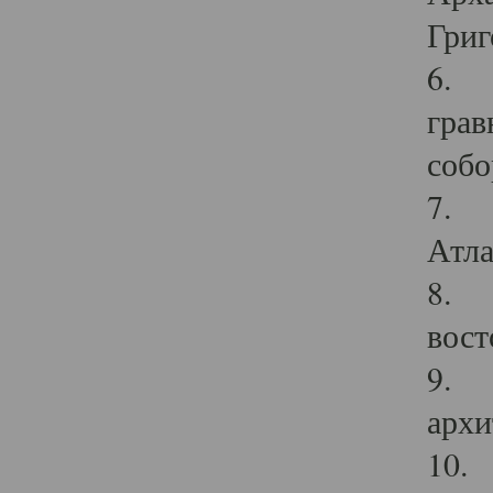
Григ
6. П
грав
собо
7. Г
Атла
8. С
вост
9. С
архи
10. 