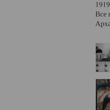
1919
Все 
Арха