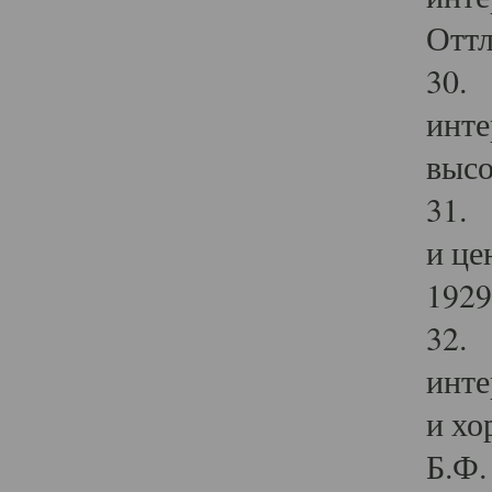
Оттл
30. 
инте
высо
31. 
и це
1929 
32. 
инте
и хо
Б.Ф. 