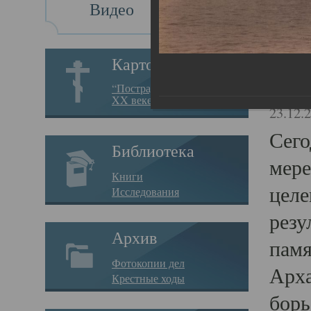
Видео
Св
Картотека
Свя
“Пострадавшие за веру в
XX веке на Севере”
23.12.
Сего
Библиотека
мере
Книги
целе
Исследования
резу
Архив
памя
Фотокопии дел
Арха
Крестные ходы
борь