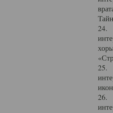
врат
Тайн
24. 
инте
хоры
«Стр
25. 
инте
икон
26. 
инте