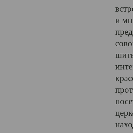
встр
и мн
пред
сово
шить
инте
крас
прот
посе
церк
нахо