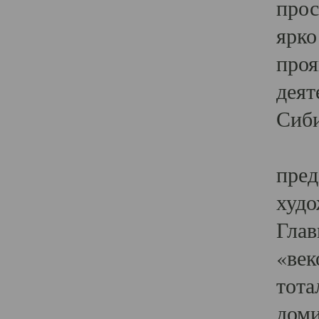
прос
ярко
проя
деят
Сиби
Одн
пред
худо
Глав
«век
тота
доми