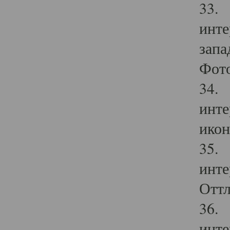
33. 
инте
запа
Фото
34. 
инте
икон
35. 
инте
Оттл
36. 
инте