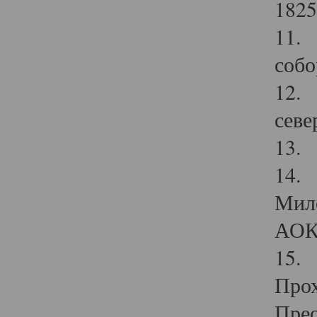
1825
11.
собо
12. 
севе
13.
14. 
Мило
АОК
15. 
Прох
Прео