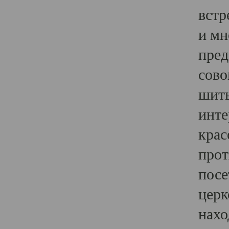
встр
и мн
пред
сово
шить
инте
крас
прот
посе
церк
нахо