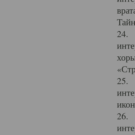
врат
Тайн
24. 
инте
хоры
«Стр
25. 
инте
икон
26. 
инте