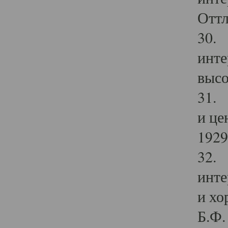
Оттл
30. 
инте
высо
31. 
и це
1929 
32. 
инте
и хо
Б.Ф. 