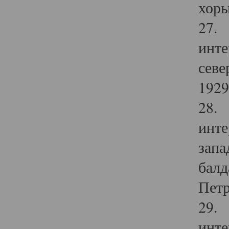
хоры
27. 
инте
севе
1929 
28. 
инте
запа
балд
Петр
29. 
инте