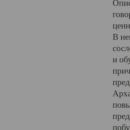
Опис
гово
ценн
В не
сосл
и об
прич
пред
Арха
повы
пред
побу