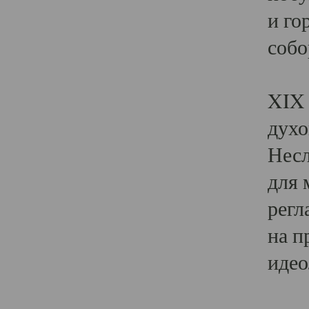
и го
собо
Явл
XIX 
духо
Несл
для 
регл
на п
идео
Поя