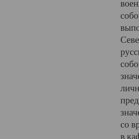
воен
собо
выпо
Севе
русс
собо
знач
личн
пред
знач
со в
в ка