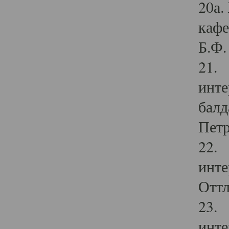
20а.
кафе
Б.Ф. 
21. 
инте
балд
Петр
22. 
инте
Оттл
23. 
инте