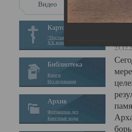
Видео
Св
Картотека
Свя
“Пострадавшие за веру в
XX веке на Севере”
23.12.
Сего
Библиотека
мере
Книги
целе
Исследования
резу
Архив
памя
Фотокопии дел
Арха
Крестные ходы
борь