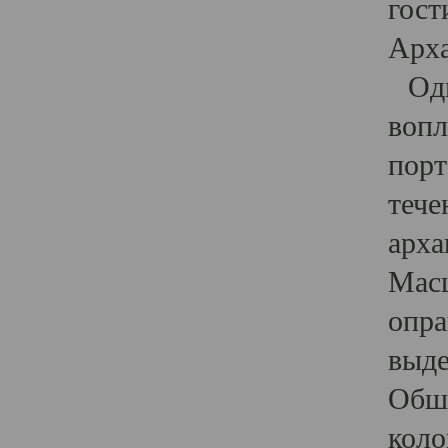
гост
Арха
Один
вопл
порт
тече
арха
Масш
опра
выде
Обши
коло