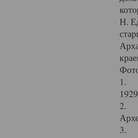
кото
Н. Е
стар
Арха
крае
Фот
1. С
1929 
2. Р
Архе
3. Ф