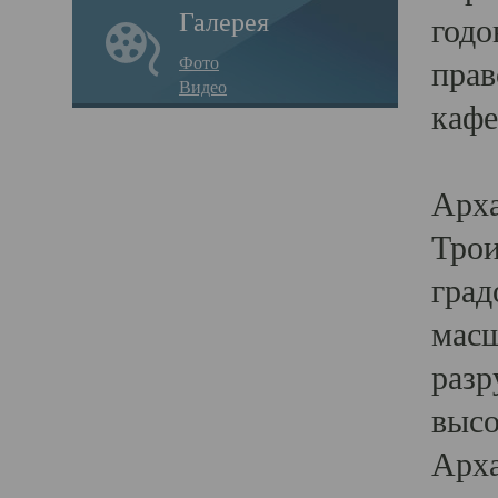
Галерея
годо
Фото
прав
Видео
кафе
Воз
Арха
Трои
град
масш
разр
высо
Арха