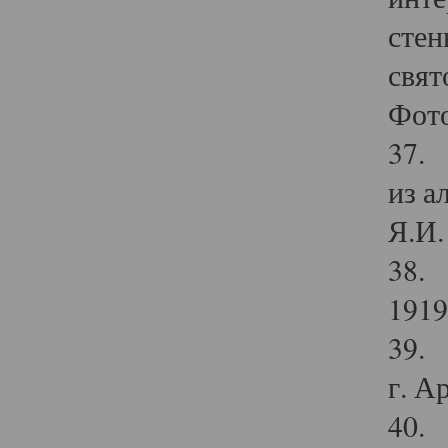
стен
свят
Фото
37. 
из а
Я.И. 
38. 
1919
39. 
г. А
40. 