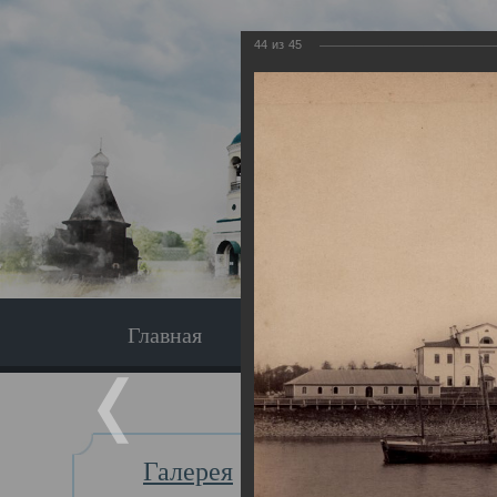
44
из
45
Главная
Экскурсия
Главная
Галерея