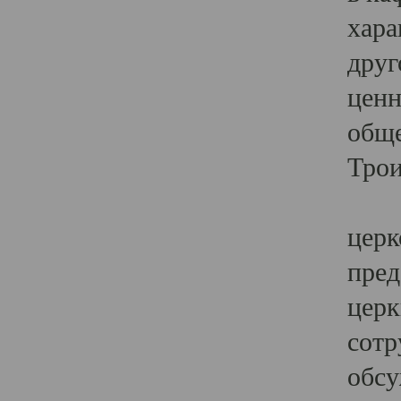
хара
друг
ценн
обще
Трои
Ярк
церк
пред
церк
сотр
обсу