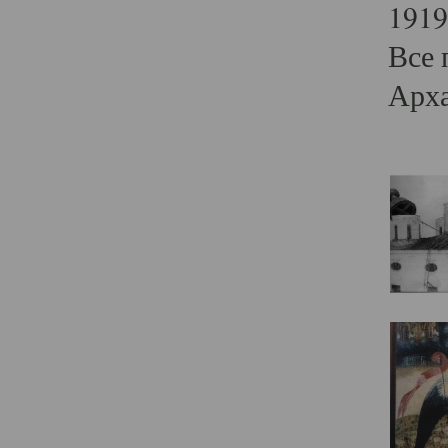
1919
Все 
Арха