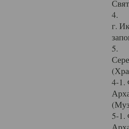
Свят
4. И
г. И
запо
5. И
Сере
(Хра
4-1.
Арха
(Муз
5-1.
Арха