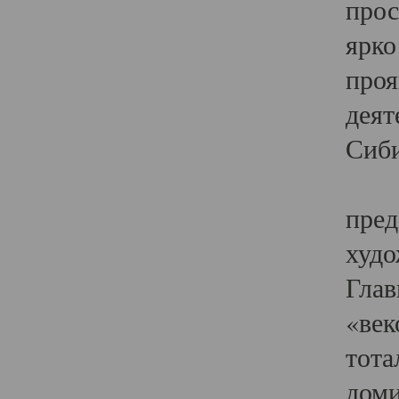
прос
ярко
проя
деят
Сиби
Одн
пред
худо
Глав
«век
тота
доми