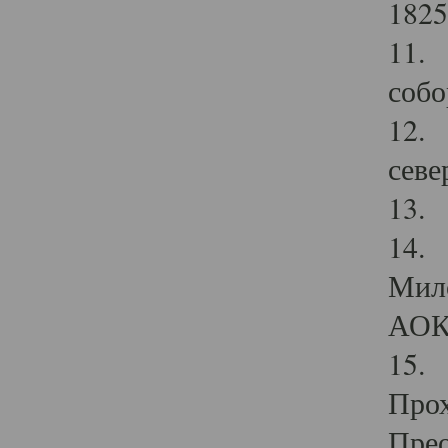
1825
11.
собо
12. 
севе
13.
14. 
Мило
АОК
15. 
Прох
Прео