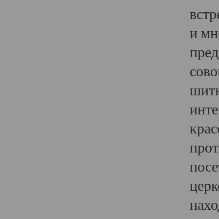
встр
и мн
пред
сово
шить
инте
крас
прот
посе
церк
нахо