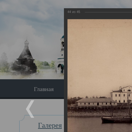
44
из
45
Главная
Экскурсия
Главная
Галерея