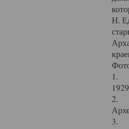
кото
Н. Е
стар
Арха
крае
Фот
1. С
1929 
2. Р
Архе
3. Ф