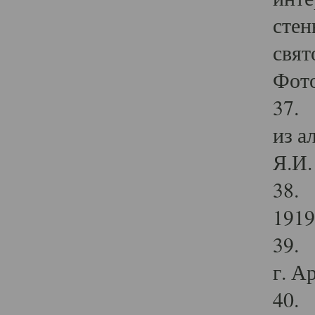
стен
свят
Фото
37. 
из а
Я.И. 
38. 
1919
39. 
г. А
40. 