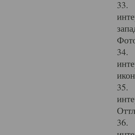
33. 
инте
запа
Фото
34. 
инте
икон
35. 
инте
Оттл
36. 
инте