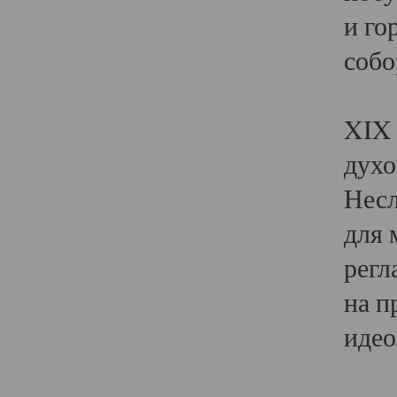
и го
собо
Явл
XIX 
духо
Несл
для 
регл
на п
идео
Поя