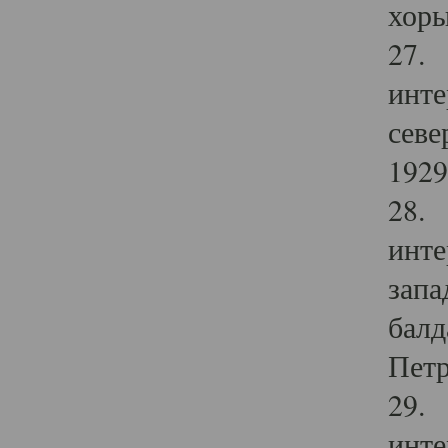
хоры
27. 
инте
севе
1929 
28. 
инте
запа
балд
Петр
29. 
инте