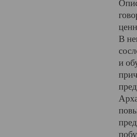
Опис
гово
ценн
В не
сосл
и об
прич
пред
Арха
повы
пред
побу