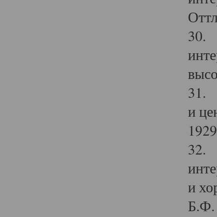
Оттл
30. 
инте
высо
31. 
и це
1929 
32. 
инте
и хо
Б.Ф. 