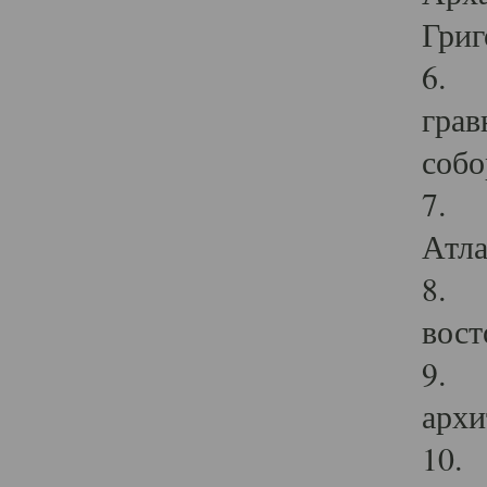
Григ
6. П
грав
собо
7. Г
Атла
8. С
вост
9. С
архи
10. 