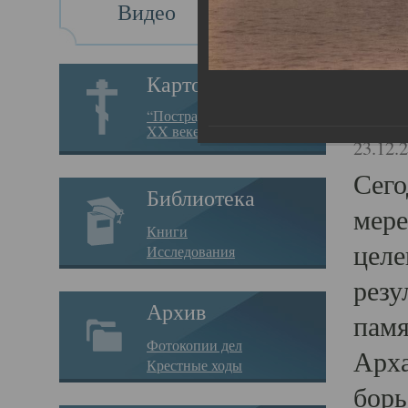
Видео
Св
Картотека
Свя
“Пострадавшие за веру в
XX веке на Севере”
23.12.
Сего
Библиотека
мере
Книги
целе
Исследования
резу
Архив
памя
Фотокопии дел
Арха
Крестные ходы
борь