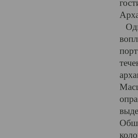
гост
Арха
Один
вопл
порт
тече
арха
Масш
опра
выде
Обши
коло