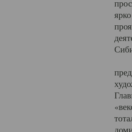
прос
ярко
проя
деят
Сиби
Одн
пред
худо
Глав
«век
тота
доми