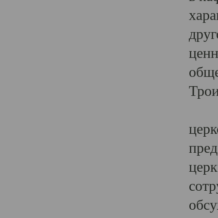
хара
друг
ценн
обще
Трои
Ярк
церк
пред
церк
сотр
обсу