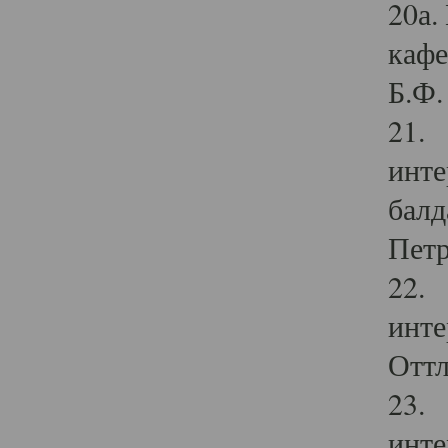
20а.
кафе
Б.Ф. 
21. 
инте
балд
Петр
22. 
инте
Оттл
23. 
инте