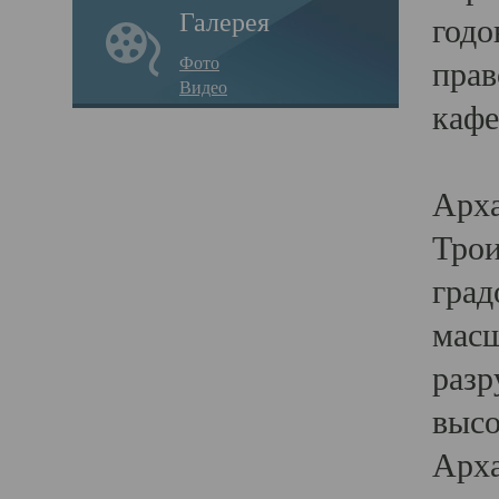
Галерея
годо
Фото
прав
Видео
кафе
Воз
Арха
Трои
град
масш
разр
высо
Арха