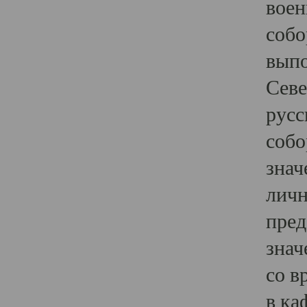
воен
собо
выпо
Севе
русс
собо
знач
личн
пред
знач
со в
в ка