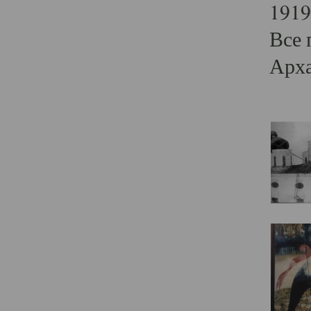
1919
Все 
Арха