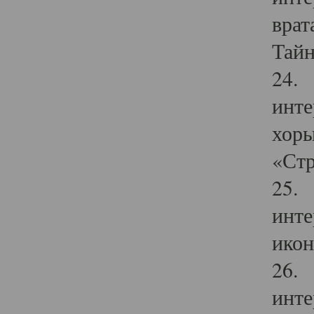
врат
Тайн
24. 
инте
хоры
«Стр
25. 
инте
икон
26. 
инте