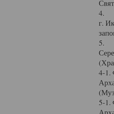
Свят
4. И
г. И
запо
5. И
Сере
(Хра
4-1.
Арха
(Муз
5-1.
Арха