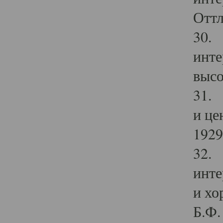
Оттл
30. 
инте
высо
31. 
и це
1929 
32. 
инте
и хо
Б.Ф. 