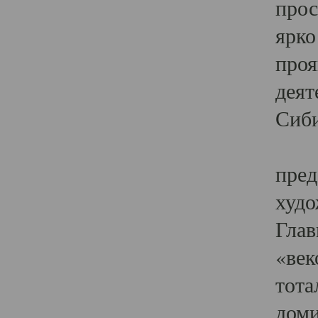
прос
ярко
проя
деят
Сиби
Одн
пред
худо
Глав
«век
тота
доми