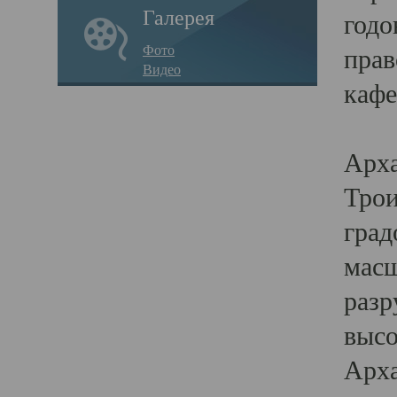
Галерея
годо
Фото
прав
Видео
кафе
Воз
Арха
Трои
град
масш
разр
высо
Арха