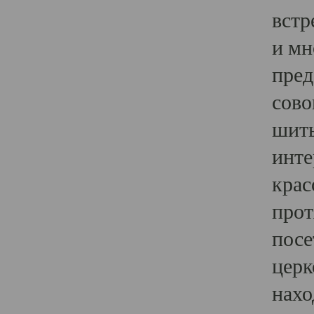
встр
и мн
пред
сово
шить
инте
крас
прот
посе
церк
нахо