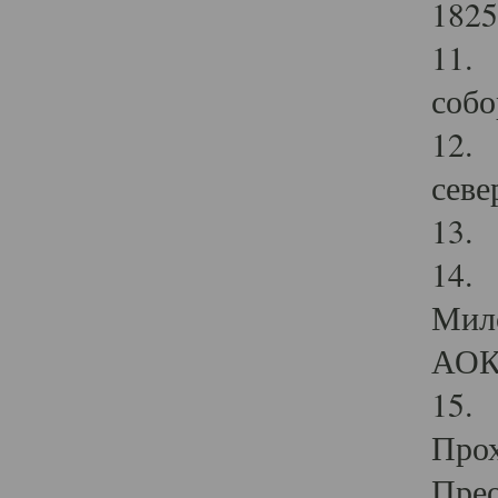
1825
11.
собо
12. 
севе
13.
14. 
Мило
АОК
15. 
Прох
Прео