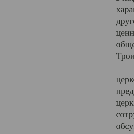
хара
друг
ценн
обще
Трои
Ярк
церк
пред
церк
сотр
обсу