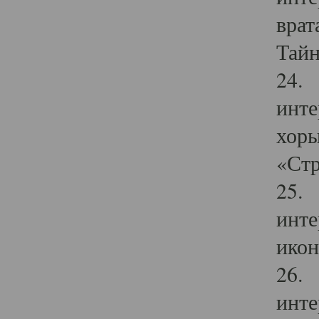
врат
Тайн
24. 
инте
хоры
«Стр
25. 
инте
икон
26. 
инте