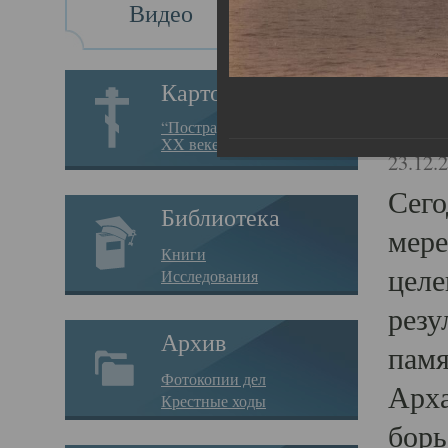
Видео
Св
Картотека
Свя
“Пострадавшие за веру в
XX веке на Севере”
23.12.
Сего
Библиотека
мере
Книги
целе
Исследования
резу
Архив
памя
Фотокопии дел
Арха
Крестные ходы
борь