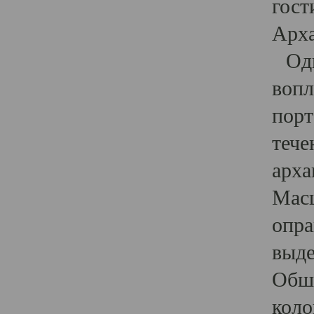
гост
Арха
Один
вопл
порт
тече
арха
Масш
опра
выде
Обши
коло