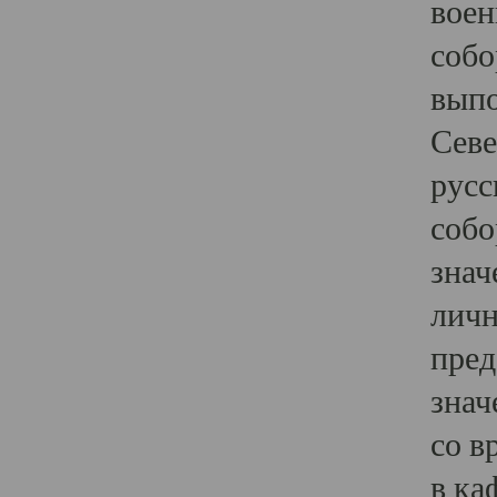
воен
собо
выпо
Севе
русс
собо
знач
личн
пред
знач
со в
в ка