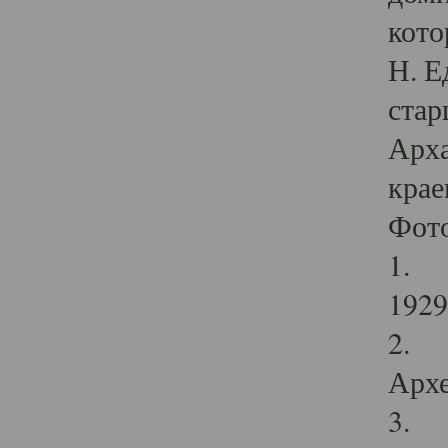
кото
Н. Е
стар
Арха
крае
Фот
1. С
1929 
2. Р
Архе
3. Ф