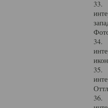
33. 
инте
запа
Фото
34. 
инте
икон
35. 
инте
Оттл
36. 
инте