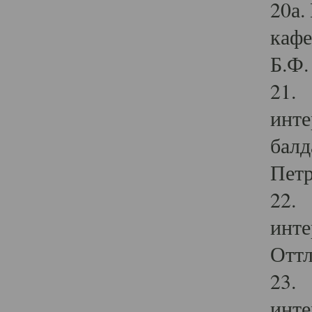
20а.
кафе
Б.Ф. 
21. 
инте
балд
Петр
22. 
инте
Оттл
23. 
инте