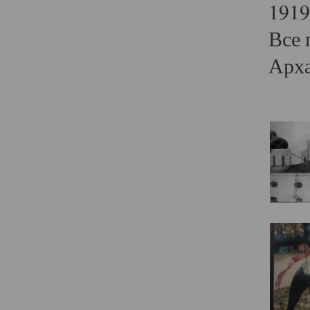
1919
Все 
Арха