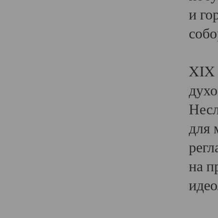
и го
собо
Явл
XIX 
духо
Несл
для 
регл
на п
идео
Поя