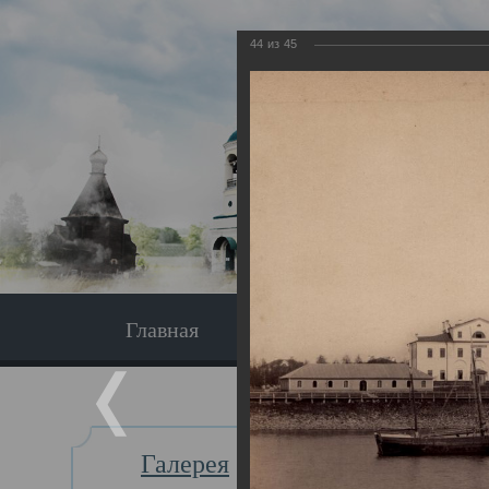
44
из
45
Главная
Экскурсия
Главная
Галерея