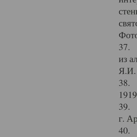
стен
свят
Фото
37. 
из а
Я.И. 
38. 
1919
39. 
г. А
40. 