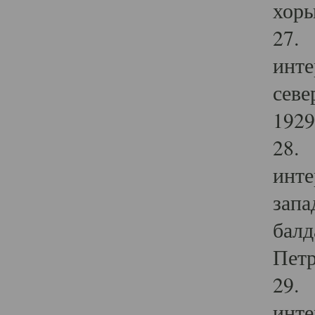
хоры
27. 
инте
севе
1929 
28. 
инте
запа
балд
Петр
29. 
инте