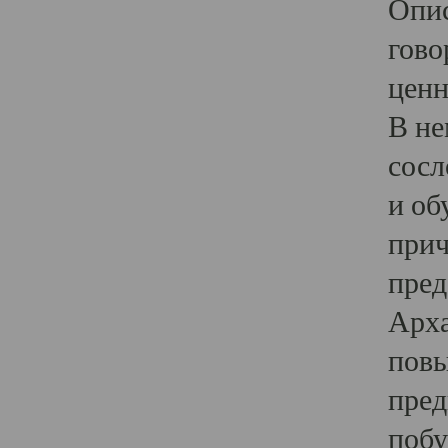
Опис
гово
ценн
В не
сосл
и об
прич
пред
Арха
повы
пред
побу