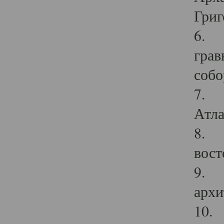
Григ
6. П
грав
собо
7. Г
Атла
8. С
вост
9. С
архи
10. 