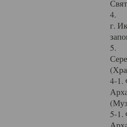
Свят
4. И
г. И
запо
5. И
Сере
(Хра
4-1.
Арха
(Муз
5-1.
Арха