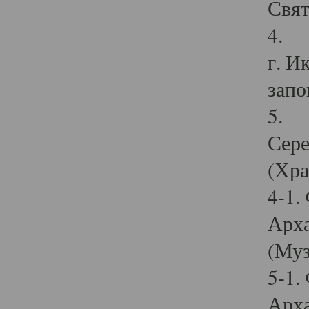
Свят
4. И
г. И
запо
5. И
Сере
(Хра
4-1.
Арха
(Муз
5-1.
Арха