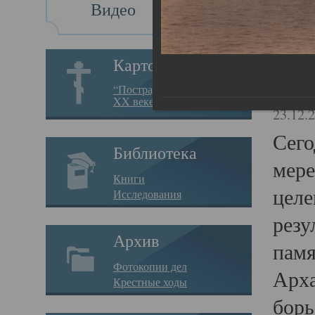
Видео
Св
Картотека
Свя
“Пострадавшие за веру в
XX веке на Севере”
23.12.
Сего
Библиотека
мере
Книги
целе
Исследования
резу
Архив
памя
Фотокопии дел
Арха
Крестные ходы
борь