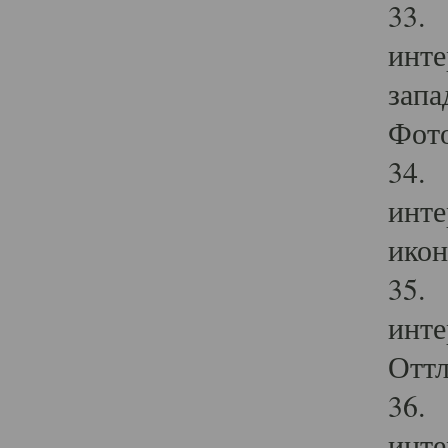
33. 
инте
запа
Фото
34. 
инте
икон
35. 
инте
Оттл
36. 
инте