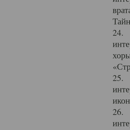
врат
Тайн
24. 
инте
хоры
«Стр
25. 
инте
икон
26. 
инте