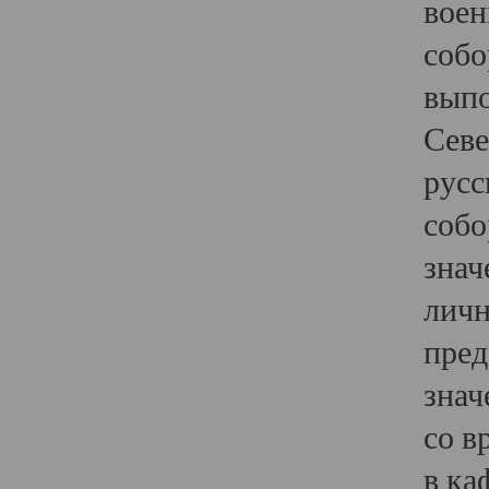
воен
собо
выпо
Севе
русс
собо
знач
личн
пред
знач
со в
в ка