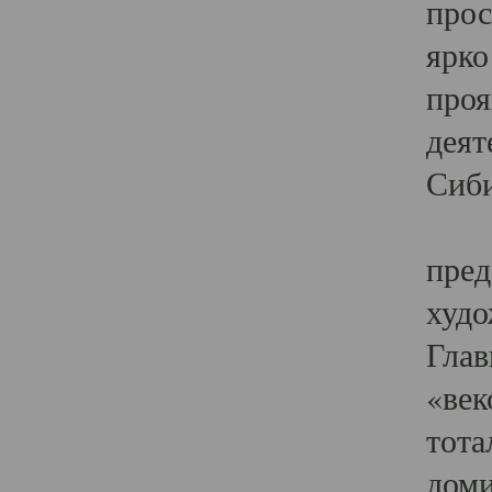
прос
ярко
проя
деят
Сиби
Одн
пред
худо
Глав
«век
тота
доми