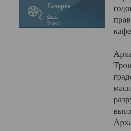
Галерея
годо
Фото
прав
Видео
кафе
Воз
Арха
Трои
град
масш
разр
высо
Арха