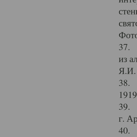
стен
свят
Фото
37. 
из а
Я.И. 
38. 
1919
39. 
г. А
40. 