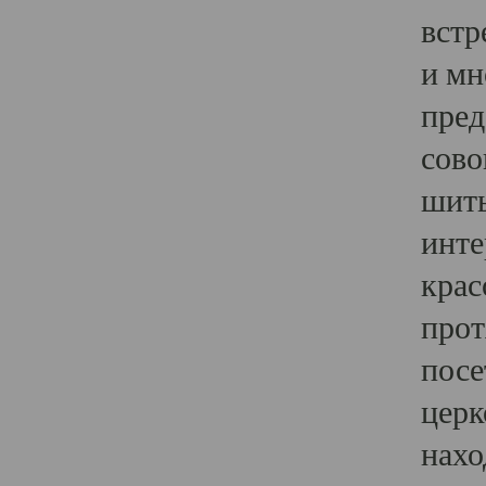
встр
и мн
пред
сово
шить
инте
крас
прот
посе
церк
нахо