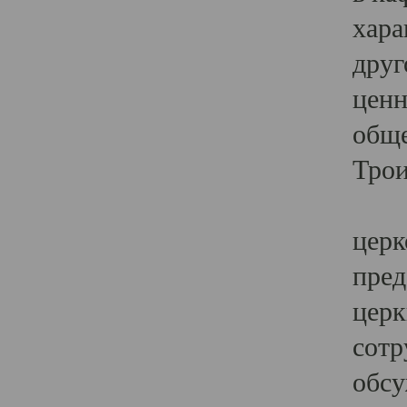
хара
друг
ценн
обще
Трои
Ярк
церк
пред
церк
сотр
обсу