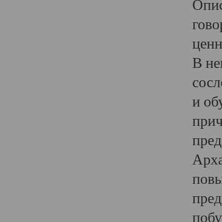
Опис
гово
ценн
В не
сосл
и об
прич
пред
Арха
повы
пред
побу