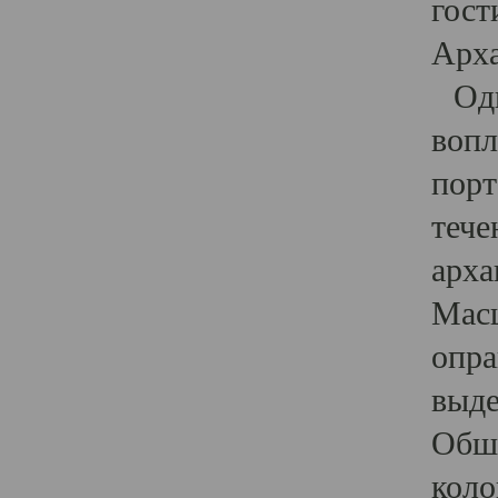
гост
Арха
Один
вопл
порт
тече
арха
Масш
опра
выде
Обши
коло