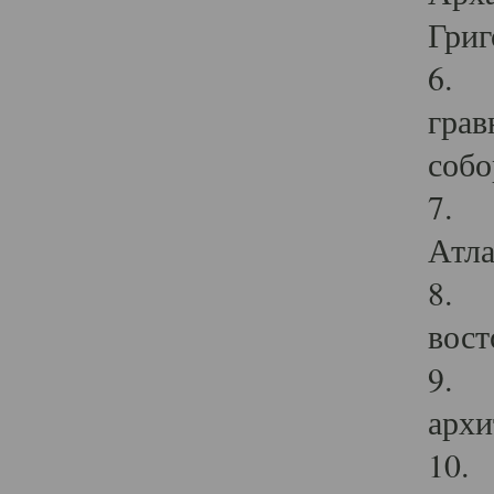
Григ
6. П
грав
собо
7. Г
Атла
8. С
вост
9. С
архи
10. 