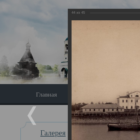
44
из
45
Главная
Экскурсия
Главная
Галерея