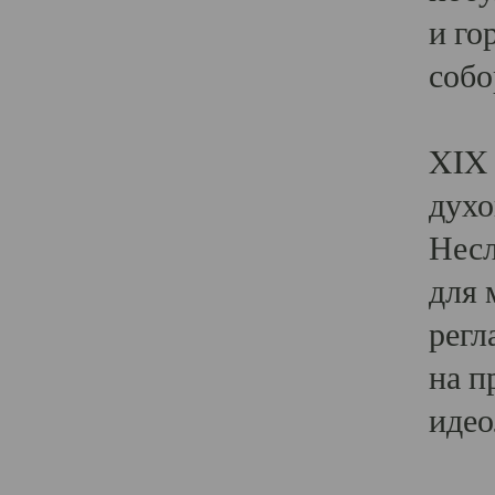
и го
собо
Явл
XIX 
духо
Несл
для 
регл
на п
идео
Поя