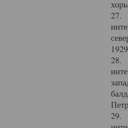
хоры
27. 
инте
севе
1929 
28. 
инте
запа
балд
Петр
29. 
инте