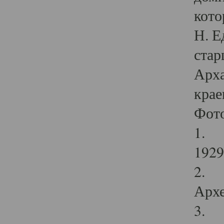
кото
Н. Е
стар
Арха
крае
Фот
1. С
1929 
2. Р
Архе
3. Ф