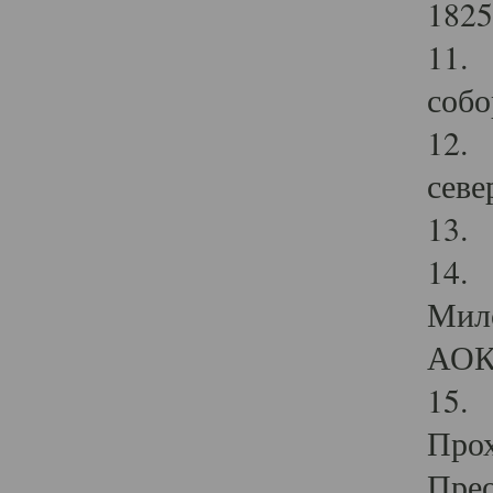
1825
11.
собо
12. 
севе
13.
14. 
Мило
АОК
15. 
Прох
Прео