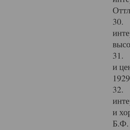
Оттл
30. 
инте
высо
31. 
и це
1929 
32. 
инте
и хо
Б.Ф. 