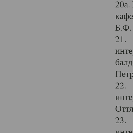
20а.
кафе
Б.Ф. 
21. 
инте
балд
Петр
22. 
инте
Оттл
23. 
инте