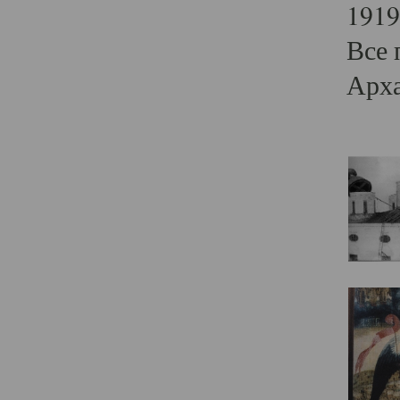
1919
Все 
Арха