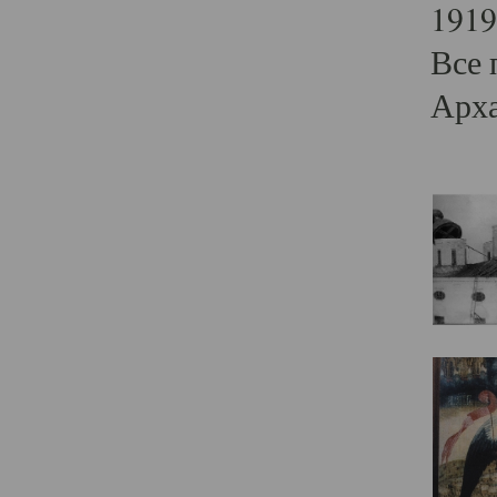
1919
Все 
Арха