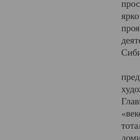
прос
ярко
проя
деят
Сиби
Одн
пред
худо
Глав
«век
тота
доми