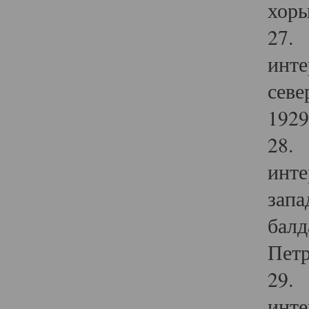
хоры
27. 
инте
севе
1929 
28. 
инте
запа
балд
Петр
29. 
инте