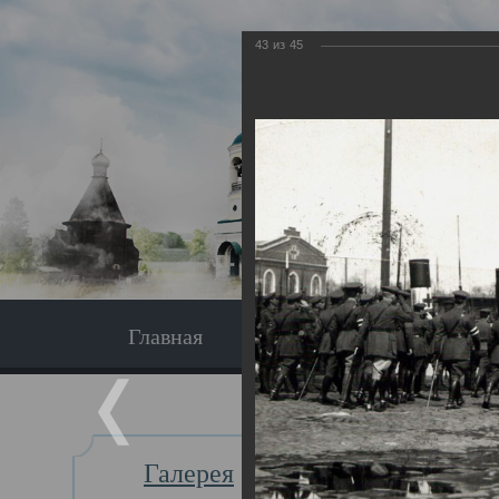
43
из
45
Главная
Экскурсия
Главная
Галерея