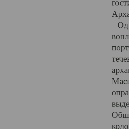
гост
Арха
Один
вопл
порт
тече
арха
Масш
опра
выде
Обши
коло