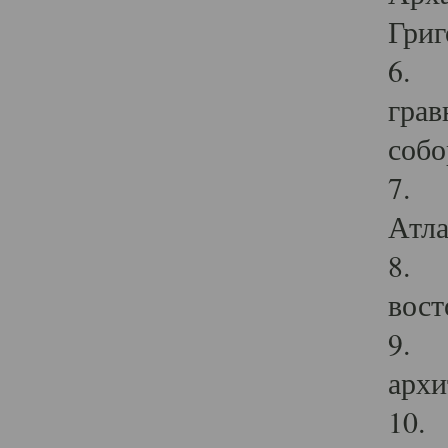
Григ
6. П
грав
собо
7. Г
Атла
8. С
вост
9. С
архи
10. 