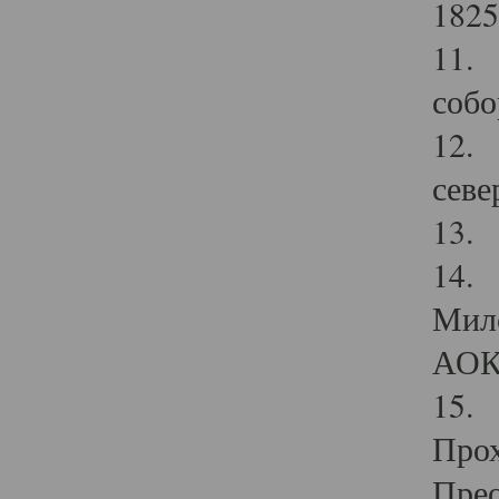
1825
11.
собо
12. 
севе
13.
14. 
Мило
АОК
15. 
Прох
Прео