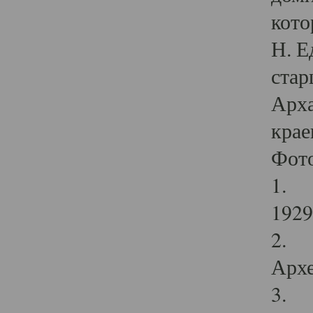
кото
Н. Е
стар
Арха
крае
Фот
1. С
1929 
2. Р
Архе
3. Ф