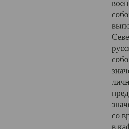
воен
собо
выпо
Севе
русс
собо
знач
личн
пред
знач
со в
в ка