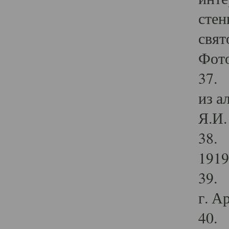
стен
свят
Фото
37. 
из а
Я.И. 
38. 
1919
39. 
г. А
40. 