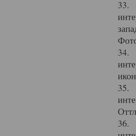
33. 
инте
запа
Фото
34. 
инте
икон
35. 
инте
Оттл
36. 
инте