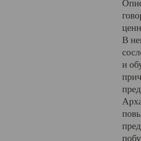
Опис
гово
ценн
В не
сосл
и об
прич
пред
Арха
повы
пред
побу