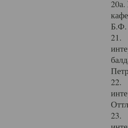
20а.
кафе
Б.Ф. 
21. 
инте
балд
Петр
22. 
инте
Оттл
23. 
инте