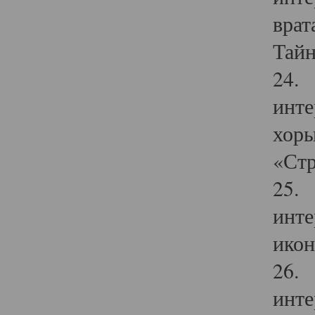
врат
Тайн
24. 
инте
хоры
«Стр
25. 
инте
икон
26. 
инте