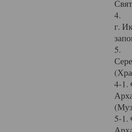
Свят
4. И
г. И
запо
5. И
Сере
(Хра
4-1.
Арха
(Муз
5-1.
Арха