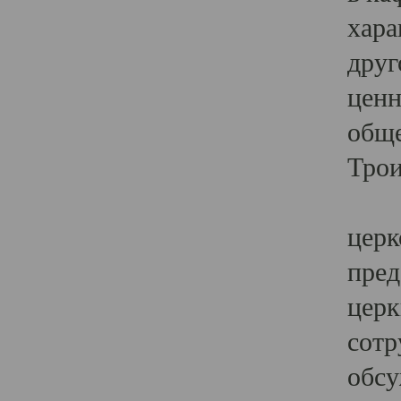
хара
друг
ценн
обще
Трои
Ярк
церк
пред
церк
сотр
обсу