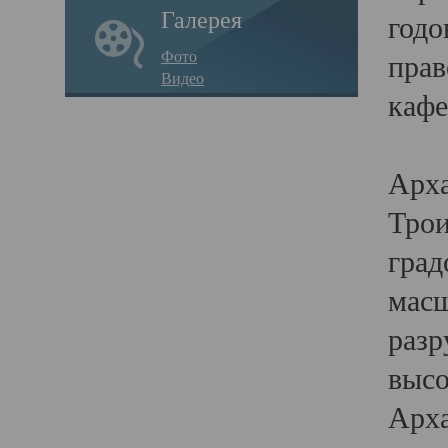
Галерея
годо
Фото
прав
Видео
кафе
Воз
Арха
Трои
град
масш
разр
высо
Арха