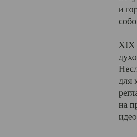
и го
собо
Явл
XIX 
духо
Несл
для 
регл
на п
идео
Поя