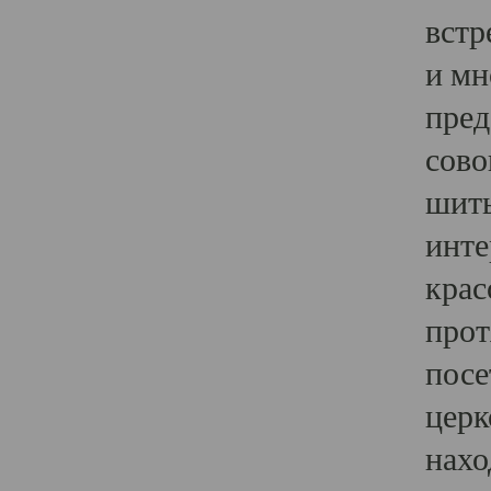
встр
и мн
пред
сово
шить
инте
крас
прот
посе
церк
нахо