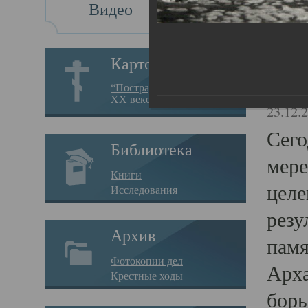
Видео
Св
Картотека
Свя
“Пострадавшие за веру в
XX веке на Севере”
23.12.
Сего
Библиотека
мере
Книги
целе
Исследования
резу
Архив
памя
Фотокопии дел
Арха
Крестные ходы
борь