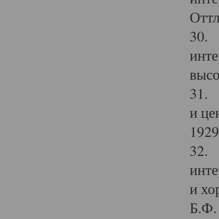
Оттл
30. 
инте
высо
31. 
и це
1929 
32. 
инте
и хо
Б.Ф. 