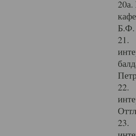
20а.
кафе
Б.Ф. 
21. 
инте
балд
Петр
22. 
инте
Оттл
23. 
инте