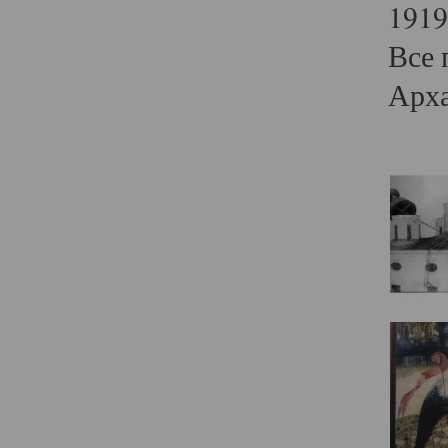
1919
Все 
Арха