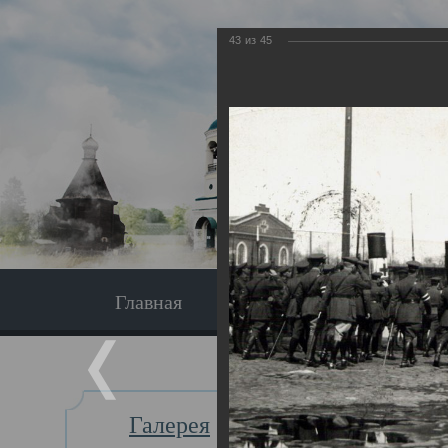
43
из
45
Главная
Экскурсия
Главная
Галерея