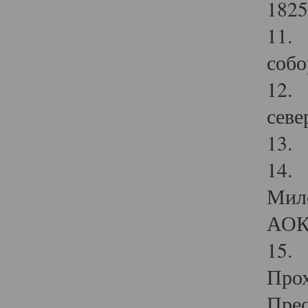
1825
11.
собо
12. 
севе
13.
14. 
Мило
АОК
15. 
Прох
Прео