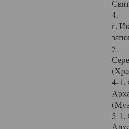
Свят
4. И
г. И
запо
5. И
Сере
(Хра
4-1.
Арха
(Муз
5-1.
Арха