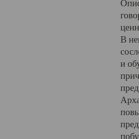
Опис
гово
ценн
В не
сосл
и об
прич
пред
Арха
повы
пред
побу