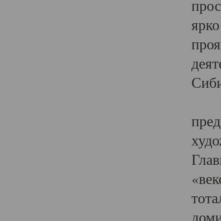
прос
ярко
проя
деят
Сиби
Одн
пред
худо
Глав
«век
тота
доми