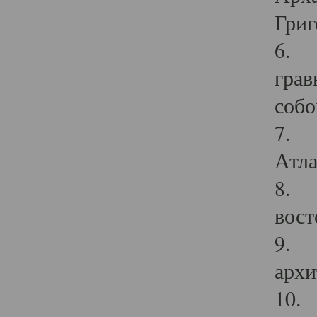
Григ
6. П
грав
собо
7. Г
Атла
8. С
вост
9. С
архи
10. 