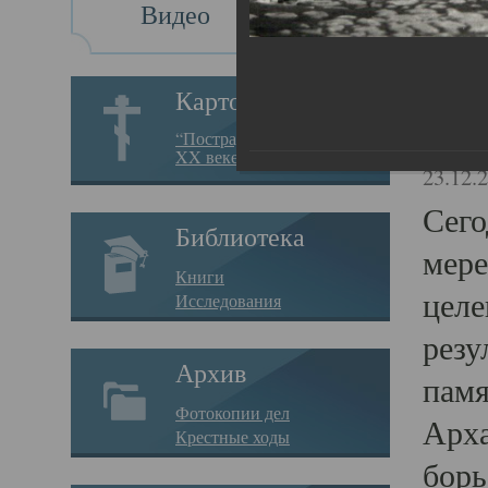
Видео
Св
Картотека
Свя
“Пострадавшие за веру в
XX веке на Севере”
23.12.
Сего
Библиотека
мере
Книги
целе
Исследования
резу
Архив
памя
Фотокопии дел
Арха
Крестные ходы
борь