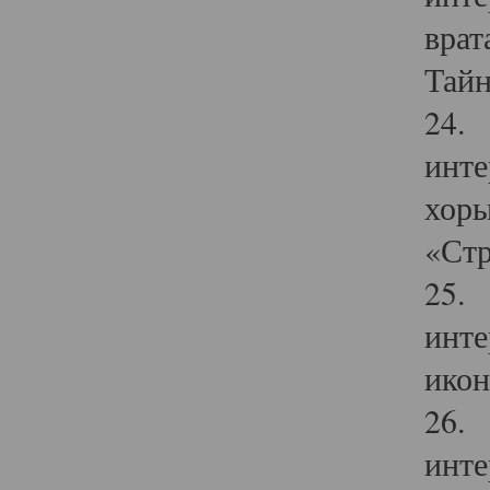
врат
Тайн
24. 
инте
хоры
«Стр
25. 
инте
икон
26. 
инте