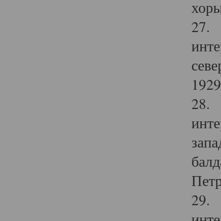
хоры
27. 
инте
севе
1929 
28. 
инте
запа
балд
Петр
29. 
инте