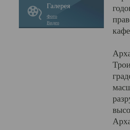
Галерея
годо
Фото
прав
Видео
кафе
Воз
Арха
Трои
град
масш
разр
высо
Арха