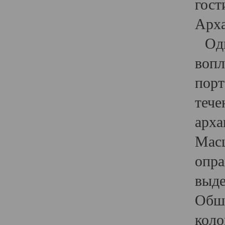
гост
Арха
Один
вопл
порт
тече
арха
Масш
опра
выде
Обши
коло