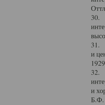
Оттл
30. 
инте
высо
31. 
и це
1929 
32. 
инте
и хо
Б.Ф. 