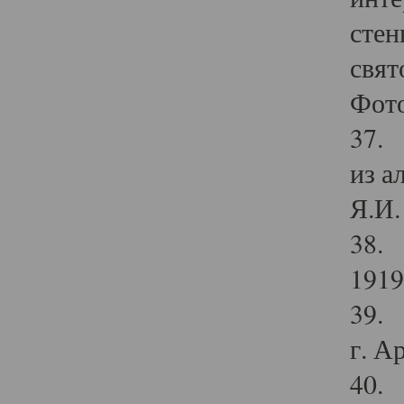
стен
свят
Фото
37. 
из а
Я.И. 
38. 
1919
39. 
г. А
40. 