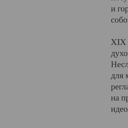
и го
собо
Явл
XIX 
духо
Несл
для 
регл
на п
идео
Поя