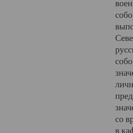
воен
собо
выпо
Севе
русс
собо
знач
личн
пред
знач
со в
в ка