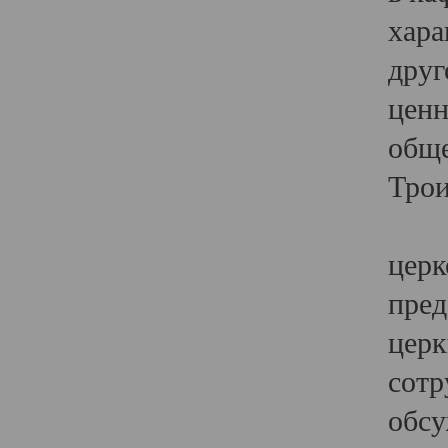
хара
друг
ценн
обще
Трои
Ярк
церк
пред
церк
сотр
обсу