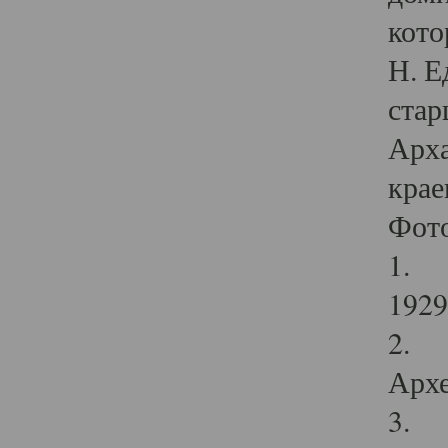
кото
Н. Е
стар
Арха
крае
Фот
1. С
1929 
2. Р
Архе
3. Ф