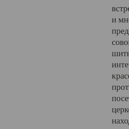
встр
и мн
пред
сово
шить
инте
крас
прот
посе
церк
нахо