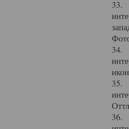
33. 
инте
запа
Фото
34. 
инте
икон
35. 
инте
Оттл
36. 
инте