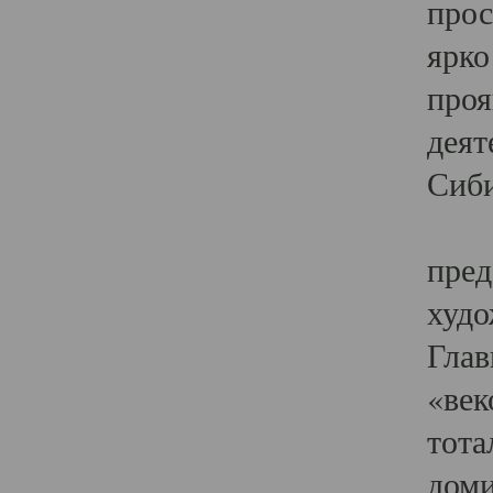
прос
ярко
проя
деят
Сиби
Одн
пред
худо
Глав
«век
тота
доми