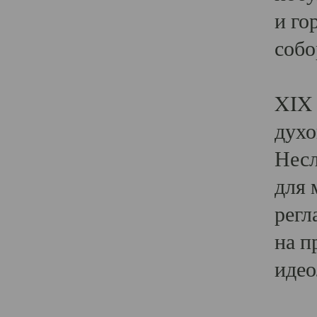
и го
собо
Явл
XIX 
духо
Несл
для 
регл
на п
идео
Поя