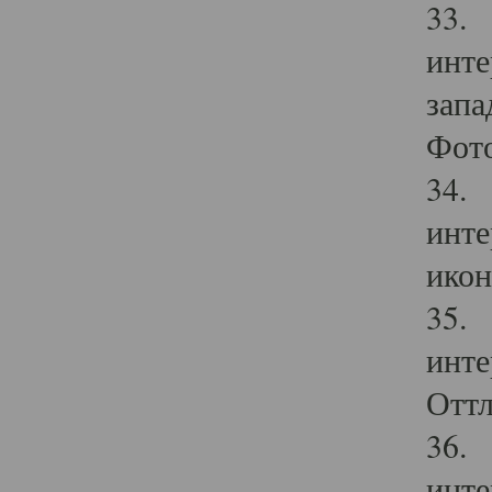
33. 
инте
запа
Фото
34. 
инте
икон
35. 
инте
Оттл
36. 
инте