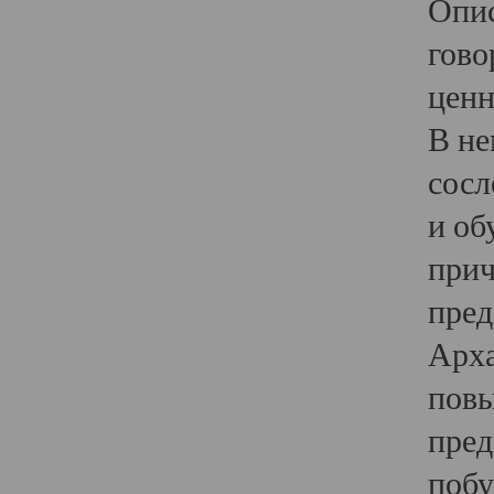
Опис
гово
ценн
В не
сосл
и об
прич
пред
Арха
повы
пред
побу