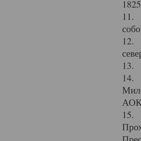
1825
11.
собо
12. 
севе
13.
14. 
Мило
АОК
15. 
Прох
Прео