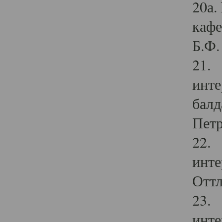
20а.
кафе
Б.Ф. 
21. 
инте
балд
Петр
22. 
инте
Оттл
23. 
инте