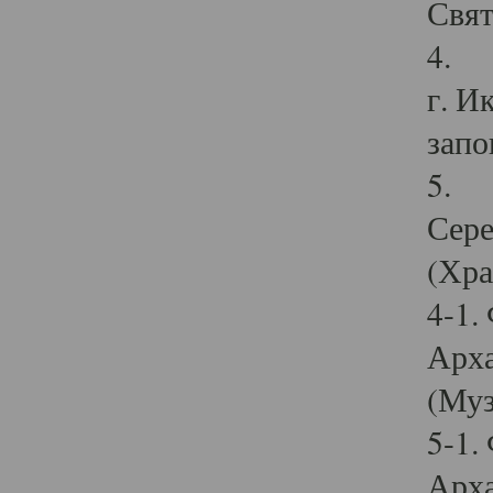
Свят
4. И
г. И
запо
5. И
Сере
(Хра
4-1.
Арха
(Муз
5-1.
Арха