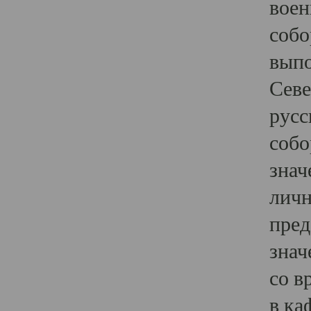
воен
собо
выпо
Севе
русс
собо
знач
личн
пред
знач
со в
в ка