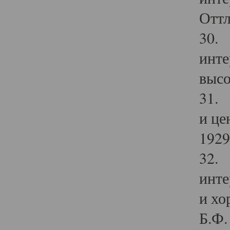
Оттл
30. 
инте
высо
31. 
и це
1929 
32. 
инте
и хо
Б.Ф. 