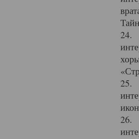
врат
Тайн
24. 
инте
хоры
«Стр
25. 
инте
икон
26. 
инте