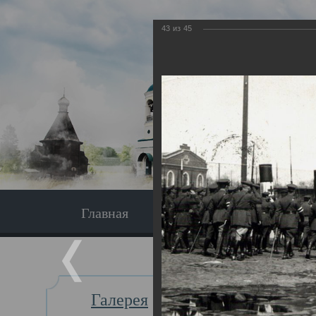
43
из
45
Главная
Экскурсия
Главная
Галерея