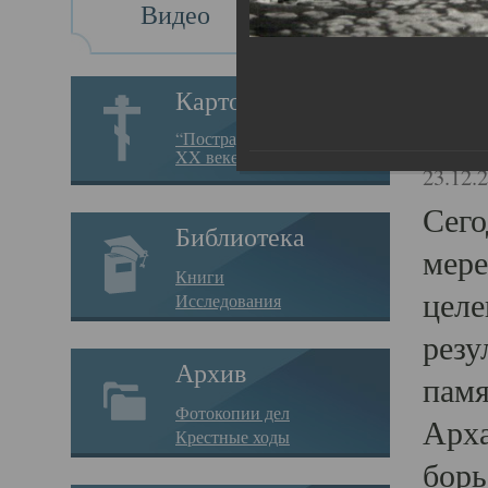
Видео
Св
Картотека
Свя
“Пострадавшие за веру в
XX веке на Севере”
23.12.
Сего
Библиотека
мере
Книги
целе
Исследования
резу
Архив
памя
Фотокопии дел
Арха
Крестные ходы
борь