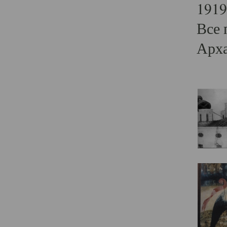
1919
Все 
Арха