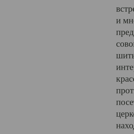
встр
и мн
пред
сово
шить
инте
крас
прот
посе
церк
нахо