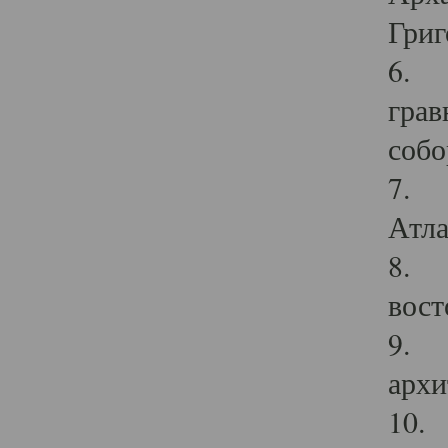
Григ
6. П
грав
собо
7. Г
Атла
8. С
вост
9. С
архи
10. 