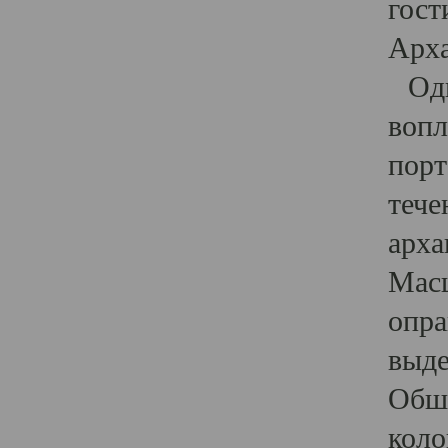
гост
Арха
Один
вопл
порт
тече
арха
Масш
опра
выде
Обши
коло