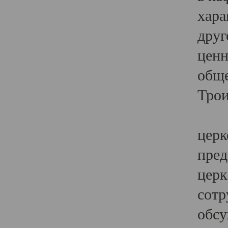
хара
друг
ценн
обще
Трои
Ярк
церк
пред
церк
сотр
обсу