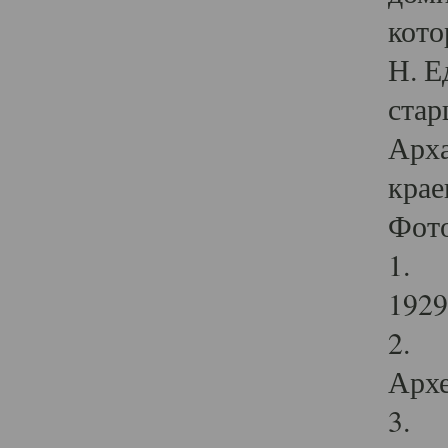
кото
Н. Е
стар
Арха
крае
Фот
1. С
1929 
2. Р
Архе
3. Ф