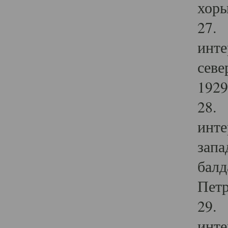
хоры
27. 
инте
севе
1929 
28. 
инте
запа
балд
Петр
29. 
инте