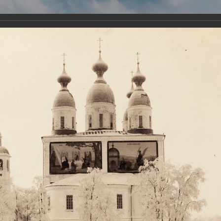
Виртуа
Новомученико
Земли А
Сайт создан по благосло
и Холмо
Наследники
Галерея
Главная
Галерея
Храмы-мученики Архангельска
Свято-Тро