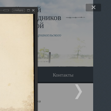
льный музей
слайдер
в и исповедников
рхангельской
влению митрополита Архангельского
горского Даниила
Вопрос-ответ
Контакты
ицкий собор Архангельска