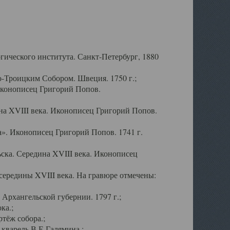
ического института. Санкт-Петербург, 1880
-Троицким Собором. Швеция. 1750 г.;
Иконописец Григорий Попов.
а XVIII века. Иконописец Григорий Попов.
». Иконописец Григорий Попов. 1741 г.
ска. Середина XVIII века. Иконописец
ередины XVIII века. На гравюре отмечены:
Архангельской губернии. 1797 г.;
ка.;
тёж собора.;
кварель В.Е.Галямина.;