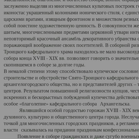
заслуженно выделяя из многочисленных культовых построек 
иконостас украшенный колоннами ионического стиля, с един
царскими вратами, изящным фронтоном и множеством резных,
собой поистине художественную ценность. В совокупности же
шитьем, многочисленными предметами церковной утвари интер
неповторимый красочный ансамбль декоративного убранства с
поражающий воображение своих посетителей. В соборной ризн
Троицкого кафедрального храма находилось не мало высокох
собора конца XVIII - XIX вв. позволяют говорить о значител
скопившемся в соборе за долгие годы.
В немалой степени этому способствовало купеческое сословие
строительстве и обустройстве Свято-Троицкого кафедрального 
архангелогородского общества, но и представителей других –
центров. Результатом повышенной религиозности купцов, чес
искренних и бескорыстных побуждений купечества действовать 
особое «благолепие» кафедрального собора Архангельска.
Являвшийся особой гордостью горожан XVIII - XIX века
духовного, культурно и общественного центра города. Неслуч
точкой для многочисленных городских праздников, а регламен
власти сказывалась на придании праздникам конфессионально
Появление в соборе гражданских и даже сугубо военных 