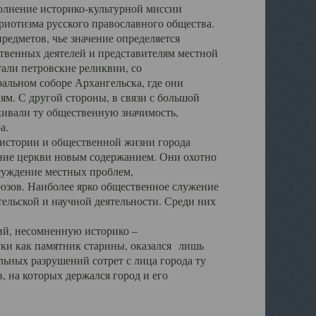
полнение историко-культурной миссии
триотизма русского православного общества.
редметов, чье значение определяется
твенных деятелей и представителям местной
тали петровские реликвии, со
альном соборе Архангельска, где они
м. С другой стороны, в связи с большой
кивали ту общественную значимость,
а.
тории и общественной жизни города
ение церкви новым содержанием. Они охотно
бсуждение местных проблем,
юзов. Наиболее ярко общественное служение
ельской и научной деятельности. Среди них
й, несомненную историко –
ауки как памятник старины, оказался лишь
ьных разрушений сотрет с лица города ту
 на которых держался город и его