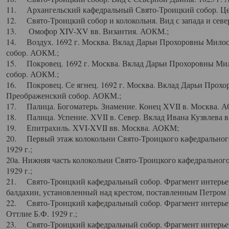
11. Архангельский кафедральный Свято-Троицкий собор. Цен
12. Свято-Троицкий собор и колокольня. Вид с запада и север
13. Омофор XIV-XV вв. Византия. АОКМ.;
14. Воздух. 1692 г. Москва. Вклад Дарьи Прохоровны Мило
собор. АОКМ.;
15. Покровец. 1692 г. Москва. Вклад Дарьи Прохоровны Ми
собор. АОКМ.;
16. Покровец. Се ягнец. 1692 г. Москва. Вклад Дарьи Прох
Преображенский собор. АОКМ.;
17. Палица. Богоматерь. Знамение. Конец XVII в. Москва. 
18. Палица. Успение. XVII в. Север. Вклад Ивана Кузвлева 
19. Епитрахиль. XVI-XVII вв. Москва. АОКМ;
20. Первый этаж колокольни Свято-Троицкого кафедрального
1929 г.;
20а. Нижняя часть колокольни Свято-Троицкого кафедрального
1929 г.;
21. Свято-Троицкий кафедральный собор. Фрагмент интерьер
балдахин, установленный над крестом, поставленным Петром I
22. Свято-Троицкий кафедральный собор. Фрагмент интерьер
Оттлие Б.Ф. 1929 г.;
23. Свято-Троицкий кафедральный собор. Фрагмент интерье