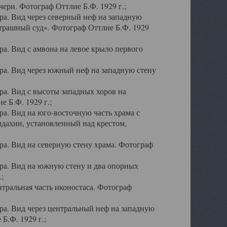
ери. Фотограф Оттлие Б.Ф. 1929 г.;
а. Вид через северный неф на западную
трашный суд». Фотограф Оттлие Б.Ф. 1929
. Вид с амвона на левое крыло первого
а. Вид через южный неф на западную стену
а. Вид с высоты западных хоров на
 Б.Ф. 1929 г.;
а. Вид на юго-восточную часть храма с
дахин, установленный над крестом,
а. Вид на северную стену храма. Фотограф
ра. Вид на южную стену и два опорных
;
тральная часть иконостаса. Фотограф
а. Вид через центральный неф на западную
Б.Ф. 1929 г.;