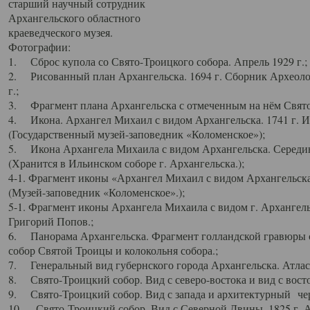
старший научный сотрудник
Архангельского областного
краеведческого музея.
Фотографии:
1. Сброс купола со Свято-Троицкого собора. Апрель 1929 г.;
2. Рисованный план Архангельска. 1694 г. Сборник Археолог
г.;
3. Фрагмент плана Архангельска с отмеченным на нём Свято
4. Икона. Архангел Михаил с видом Архангельска. 1741 г. 
(Государственный музей-заповедник «Коломенское»);
5. Икона Архангела Михаила с видом Архангельска. Середин
(Хранится в Ильинском соборе г. Архангельска.);
4-1. Фрагмент иконы «Архангел Михаил с видом Архангельска
(Музей-заповедник «Коломенское».);
5-1. Фрагмент иконы Архангела Михаила с видом г. Архангель
Григорий Попов.;
6. Панорама Архангельска. Фрагмент голландской гравюры с
собор Святой Троицы и колокольня собора.;
7. Генеральный вид губернского города Архангельска. Атлас 
8. Свято-Троицкий собор. Вид с северо-востока и вид с восто
9. Свято-Троицкий собор. Вид с запада и архитектурный чер
10. Свято-Троицкий собор. Вид с Северной Двины. 1825 г. А