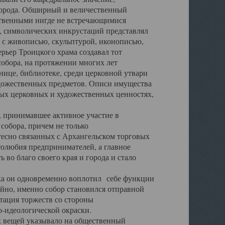
города. Обширный и величественный
ственными нигде не встречающимися
 символических инкрустаций представлял
 с живописью, скульптурой, иконописью,
ьер Троицкого храма создавал тот
обора, на протяжении многих лет
ице, библиотеке, среди церковной утвари
удожественных предметов. Описи имущества
ьных церковных и художественных ценностях,
, принимавшее активное участие в
собора, причем не только
 тесно связанных с Архангельском торговых
толюбия предпринимателей, а главное
во благо своего края и города и стало
 он одновременно воплотил себе функции
айно, именно собор становился отправной
тация торжеств со стороны
-идеологической окраски.
вещей указывало на общественный