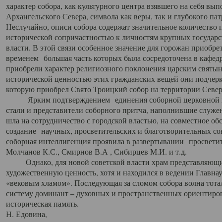
характер собора, как культурного центра взявшего на себя вы
Архангельского Севера, символа как веры, так и глубокого па
Неслучайно, описи собора содержат значительное количество п
исторической сопричастностью к личностям крупных государс
власти. В этой связи особенное значение для горожан приобре
временем большая часть которых была сосредоточена в кафедр
приобрели характер религиозного поклонения царским святыня
исторической ценностью этих гражданских вещей они подчер
которую приобрел Свято Троицкий собор на территории Север
Ярким подтверждением единения соборной церковной ис
стали и представители соборного притча, наполнившие служ
шла на сотрудничество с городской властью, на совместное о
создание научных, просветительских и благотворительных со
соборная интеллигенция проявила в развертывании просветит
Молчанов К.С., Смирнов В.А , Сибирцев М.И. и т.д.
Однако, для новой советской власти храм представляющи
художественную ценность, хотя и находился в ведении Главн
«вековым хламом». Последующая за сломом собора волна тотал
систему доминант – духовных и пространственных ориентиров,
историческая память.
Н. Едовина,