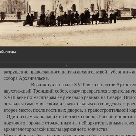
Свято-Троицкий собор
Свято-Троицкий собор Архангельска
23.12.2015
Сегодня мы можем говорить, что Архангельск в большей мере,
пострадал от целенаправленных систематических разрушений,
Лейцингера.
выдающихся памятников архитектуры. Больше всего по старом
вызванная борьбой с религией, набравшая особую силу в конце
разрушение православного центра архангельской губернии - а
собора Архангельска.
Возникнув в начале XVIII века в центре Архангельск
двухэтажный Троицкий собор, сразу превратился в зрительну
XVIII веке по масштабам ему не было равных на Севере. Впл
оставался самым высоким и значительным из городских строе
второе место, после гостиных дворов, в градостроительной ка
Один из самых больших и светлых соборов России воплотил в
портового города с отраженными в ней архитектурными тече
архангелогородской школы церковного зодчества.
Масштабность, благолепие и богатство собора, вполне оправды