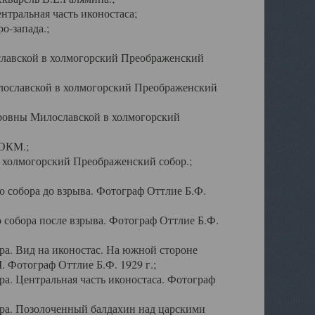
тральная часть иконостаса;
о-запада.;
славской в холмогорский Преображенский
лославской в холмогорский Преображенский
оровны Милославской в холмогорский
АОКМ.;
в холмогорский Преображенский собор.;
 собора до взрыва. Фотограф Оттлие Б.Ф.
 собора после взрыва. Фотограф Оттлие Б.Ф.
а. Вид на иконостас. На южной стороне
. Фотограф Оттлие Б.Ф. 1929 г.;
а. Центральная часть иконостаса. Фотограф
ра. Позолоченный балдахин над царскими