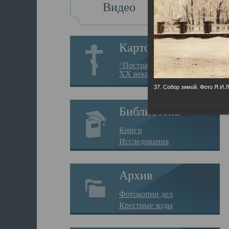
Видео
Картотека
“Пострадавшие за веру в
XX веке на Севере”
37. Собор зимой. Фото Я.И.
Библиотека
Книги
Исследования
Архив
Фотокопии дел
Крестные ходы