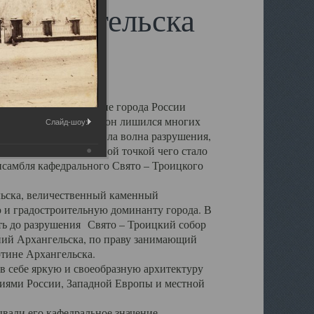
 Архангельска
 чем другие губернские города России
 в результате которых он лишился многих
Слайд-шоу:
у Архангельску ударила волна разрушения,
 20 –х годов. Отправной точкой чего стало
нсамбля кафедрального Свято – Троицкого
а, величественный каменный
ю и градостроительную доминанту города. В
оть до разрушения Свято – Троицкий собор
ний Архангельска, по праву занимающий
ртине Архангельска.
 себе яркую и своеобразную архитектуру
ниями России, Западной Европы и местной
вали его кафедральное значение,